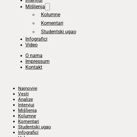
Intervjui
Mišljenja
Kolumne
Komentari
Studentski ugao
Infografici
Video
O nama
Impressum
Kontakt
Početna
Najnovije
Vesti
Analize
Intervjui
Mišljenja
Kolumne
Komentari
Studentski ugao
Infografici