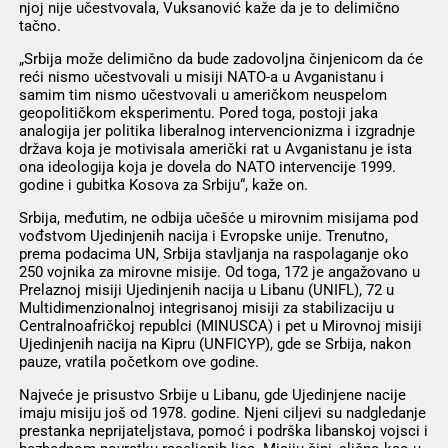
njoj nije učestvovala, Vuksanović kaže da je to delimično
tačno.
„Srbija može delimično da bude zadovoljna činjenicom da će
reći nismo učestvovali u misiji NATO-a u Avganistanu i
samim tim nismo učestvovali u američkom neuspelom
geopolitičkom eksperimentu. Pored toga, postoji jaka
analogija jer politika liberalnog intervencionizma i izgradnje
država koja je motivisala američki rat u Avganistanu je ista
ona ideologija koja je dovela do NATO intervencije 1999.
godine i gubitka Kosova za Srbiju“, kaže on.
Srbija, međutim, ne odbija učešće u mirovnim misijama pod
vođstvom Ujedinjenih nacija i Evropske unije. Trenutno,
prema podacima UN, Srbija stavljanja na raspolaganje oko
250 vojnika za mirovne misije. Od toga, 172 je angažovano u
Prelaznoj misiji Ujedinjenih nacija u Libanu (UNIFL), 72 u
Multidimenzionalnoj integrisanoj misiji za stabilizaciju u
Centralnoafričkoj republci (MINUSCA) i pet u Mirovnoj misiji
Ujedinjenih nacija na Kipru (UNFICYP), gde se Srbija, nakon
pauze, vratila početkom ove godine.
Najveće je prisustvo Srbije u Libanu, gde Ujedinjene nacije
imaju misiju još od 1978. godine. Njeni ciljevi su nadgledanje
prestanka neprijateljstava, pomoć i podrška libanskoj vojsci i