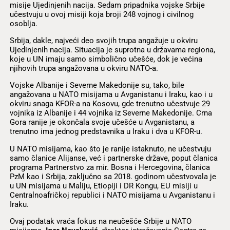
misije Ujedinjenih nacija. Sedam pripadnika vojske Srbije
učestvuju u ovoj misiji koja broji 248 vojnog i civilnog
osoblja.
Srbija, dakle, najveći deo svojih trupa angažuje u okviru
Ujedinjenih nacija. Situacija je suprotna u državama regiona,
koje u UN imaju samo simbolično učešće, dok je većina
njihovih trupa angažovana u okviru NATO-a.
Vojske Albanije i Severne Makedonije su, tako, bile
angažovana u NATO misijama u Avganistanu i Iraku, kao i u
okviru snaga KFOR-a na Kosovu, gde trenutno učestvuje 29
vojnika iz Albanije i 44 vojnika iz Severne Makedonije. Crna
Gora ranije je okončala svoje učešće u Avganistanu, a
trenutno ima jednog predstavnika u Iraku i dva u KFOR-u.
U NATO misijama, kao što je ranije istaknuto, ne učestvuju
samo članice Alijanse, već i partnerske države, poput članica
programa Partnerstvo za mir. Bosna i Hercegovina, članica
PzM kao i Srbija, zaključno sa 2018. godinom učestvovala je
u UN misijama u Maliju, Etiopiji i DR Kongu, EU misiji u
Centralnoafričkoj republici i NATO misijama u Avganistanu i
Iraku.
Ovaj podatak vraća fokus na neučešće Srbije u NATO