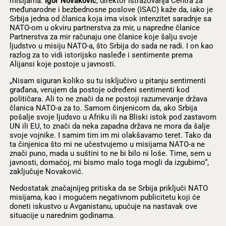
misijama.
Igor Novaković
, direktor istražovanja Centra za
međunarodne i bezbednosne poslove (ISAC) kaže da, iako je
Srbija jedna od članica koja ima visok intenzitet saradnje sa
NATO-om u okviru partnerstva za mir, u napredne članice
Partnerstva za mir
računaju one članice koje šalju svoje
ljudstvo u misiju NATO-a, što Srbija do sada ne radi. I on kao
razlog za to vidi istorijsko nasleđe i sentimente prema
Alijansi koje postoje u javnosti.
„Nisam siguran koliko su tu isključivo u pitanju sentimenti
građana, verujem da postoje određeni sentimenti kod
političara. Ali to ne znači da ne postoji razumevanje država
članica NATO-a za to. Samom činjenicom da, ako Srbija
pošalje svoje ljudsvo u Afriku ili na Bliski istok pod zastavom
UN ili EU, to znači da neka zapadna država ne mora da šalje
svoje vojnike. I samim tim im mi olakšavamo teret. Tako da
ta činjenica što mi ne učestvujemo u misijama NATO-a ne
znači puno, mada u suštini to ne bi bilo ni loše. Time, sem u
javnosti, domaćoj, mi bismo malo toga mogli da izgubimo“,
zaključuje Novaković.
Nedostatak značajnijeg pritiska da se Srbija priključi NATO
misijama, kao i mogućem negativnom publicitetu koji će
doneti iskustvo u Avganistanu, upućuje na nastavak ove
situacije u narednim godinama.