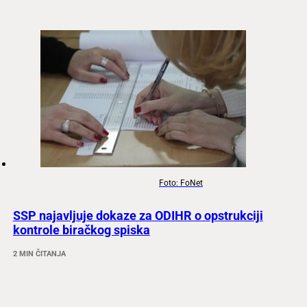
Foto: FoNet
SSP najavljuje dokaze za ODIHR o opstrukciji
kontrole biračkog spiska
2 MIN ČITANJA