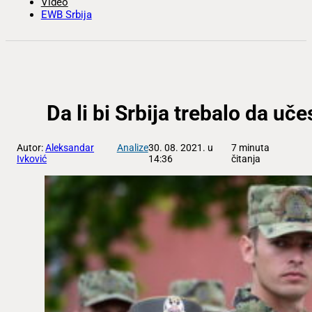
Video
EWB Srbija
Da li bi Srbija trebalo da u
Autor:
Aleksandar
Analize
30. 08. 2021. u
7 minuta
Ivković
14:36
čitanja