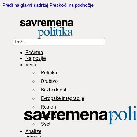
Pređi na glavni sadržaj
Preskoči na podnožje
Pretraga
Početna
Najnovije
Vesti
Politika
Društvo
Bezbednost
Evropske integracije
Region
Evropa
Svet
Analize