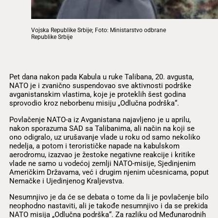
Vojska Republike Srbije; Foto: Ministarstvo odbrane
Republike Srbije
Pet dana nakon pada Kabula u ruke Talibana, 20. avgusta,
NATO je i zvanično suspendovao sve aktivnosti podrške
avganistanskim vlastima, koje je proteklih šest godina
sprovodio kroz neborbenu misiju „Odlučna podrška“.
Povlačenje NATO-a iz Avganistana najavljeno je u aprilu,
nakon sporazuma SAD sa Talibanima, ali način na koji se
ono odigralo, uz urušavanje vlade u roku od samo nekoliko
nedelja, a potom i terorističke napade na kabulskom
aerodromu, izazvao je žestoke negativne reakcije i kritike
vlade ne samo u vodećoj zemlji NATO-misije, Sjedinjenim
Američkim Državama, već i drugim njenim učesnicama, poput
Nemačke i Ujedinjenog Kraljevstva.
Nesumnjivo je da će se debata o tome da li je povlačenje bilo
neophodno nastaviti, ali je takođe nesumnjivo i da se prekida
NATO misija „Odlučna podrška“. Za razliku od Međunarodnih