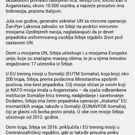
bezbednom povratku raseljenih lica. Misiju čini, slično kao u
Avganistanu, skoro 10.000 vojnika, a najveće prisustvo ima
Indonezija, praćena Italijom.
Jula ove godine, generalni sekretar UN za mirovne operacije
Žan-Pjer Lakoroa zahvalio se Srbiji na podršci mirovnim
misijama Ujedinjenih nacija, naglašavajući da je devet
pripadnika uniformisanog osoblja Srbije izgubilo život pod
zastavom UN.
Osim u misijama UN, Srbija učestvuje i u misijama Evropske
unije, koje su značajno manjeg obima, te je u njima trenutno
angažovano 17 učesnika iz Srbije.
U EU trening misiji u Somaliji (EUTM Somalia), koja broji oko
200 trupa, Srbija, prema podacima Ministarstva spoljnih
poslova, ima šest pripadnika. Cilj misije sličan je onom koji
je NATO misija imala u Avganistanu – da ojača odbrambene
institucije Somalije kroz trening, nadgledanje i savetovanje.
Dodatno, Srbija ima četiri pripadnika operacije „Atalanta“ EU
mornaričkih snaga, takođe u Somaliji (EUNAVFOR Somalia),
čiji je glavni cilj borba protiv pirata. U obe ove misije Srbija
učestvuje od 2012. godine.
Osim toga, Srbija se 2016. priključila i EU trening misiji u
Centralnoafričkoj republici, gde je takođe prisutna preko