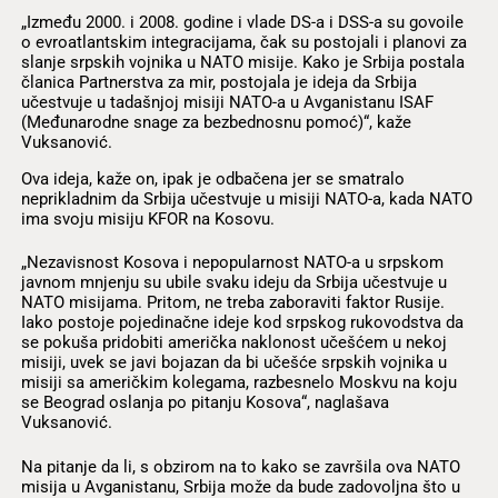
„Između 2000. i 2008. godine i vlade DS-a i DSS-a su govoile
o evroatlantskim integracijama, čak su postojali i planovi za
slanje srpskih vojnika u NATO misije. Kako je Srbija postala
članica Partnerstva za mir, postojala je ideja da Srbija
učestvuje u tadašnjoj misiji NATO-a u Avganistanu ISAF
(Međunarodne snage za bezbednosnu pomoć)“, kaže
Vuksanović.
Ova ideja, kaže on, ipak je odbačena jer se smatralo
neprikladnim da Srbija učestvuje u misiji NATO-a, kada NATO
ima svoju misiju KFOR na Kosovu.
„Nezavisnost Kosova i nepopularnost NATO-a u srpskom
javnom mnjenju su ubile svaku ideju da Srbija učestvuje u
NATO misijama. Pritom, ne treba zaboraviti faktor Rusije.
Iako postoje pojedinačne ideje kod srpskog rukovodstva da
se pokuša pridobiti američka naklonost učešćem u nekoj
misiji, uvek se javi bojazan da bi učešće srpskih vojnika u
misiji sa američkim kolegama, razbesnelo Moskvu na koju
se Beograd oslanja po pitanju Kosova“, naglašava
Vuksanović.
Na pitanje da li, s obzirom na to kako se završila ova NATO
misija u Avganistanu, Srbija može da bude zadovoljna što u