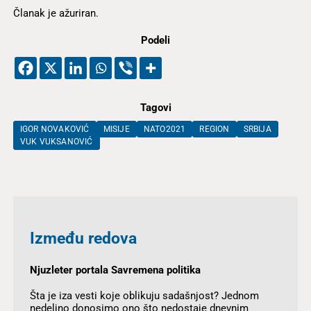
Članak je ažuriran.
Podeli
Tagovi
IGOR NOVAKOVIĆ
MISIJE
NATO2021
REGION
SRBIJA
VUK VUKSANOVIĆ
Između redova
Njuzleter portala Savremena politika
Šta je iza vesti koje oblikuju sadašnjost? Jednom
nedeljno donosimo ono što nedostaje dnevnim