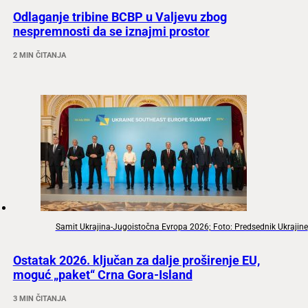
Odlaganje tribine BCBP u Valjevu zbog
nespremnosti da se iznajmi prostor
2 MIN ČITANJA
Samit Ukrajina-Jugoistočna Evropa 2026; Foto: Predsednik Ukrajine
Ostatak 2026. ključan za dalje proširenje EU,
moguć „paket“ Crna Gora-Island
3 MIN ČITANJA