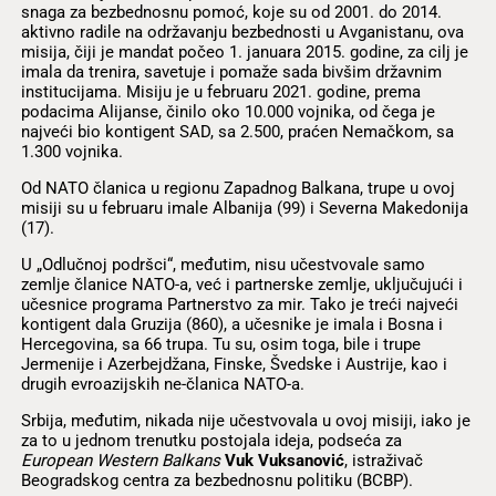
snaga za bezbednosnu pomoć, koje su od 2001. do 2014.
aktivno radile na održavanju bezbednosti u Avganistanu, ova
misija, čiji je mandat počeo 1. januara 2015. godine, za cilj je
imala da trenira, savetuje i pomaže sada bivšim državnim
institucijama. Misiju je u februaru 2021. godine, prema
podacima Alijanse, činilo oko 10.000 vojnika, od čega je
najveći bio kontigent SAD, sa 2.500, praćen Nemačkom, sa
1.300 vojnika.
Od NATO članica u regionu Zapadnog Balkana, trupe u ovoj
misiji su u februaru imale Albanija (99) i Severna Makedonija
(17).
U „Odlučnoj podršci“, međutim, nisu učestvovale samo
zemlje članice NATO-a, već i partnerske zemlje, uključujući i
učesnice programa Partnerstvo za mir. Tako je treći najveći
kontigent dala Gruzija (860), a učesnike je imala i Bosna i
Hercegovina, sa 66 trupa. Tu su, osim toga, bile i trupe
Jermenije i Azerbejdžana, Finske, Švedske i Austrije, kao i
drugih evroazijskih ne-članica NATO-a.
Srbija, međutim, nikada nije učestvovala u ovoj misiji, iako je
za to u jednom trenutku postojala ideja, podseća za
European Western Balkans
Vuk Vuksanović
, istraživač
Beogradskog centra za bezbednosnu politiku (BCBP).