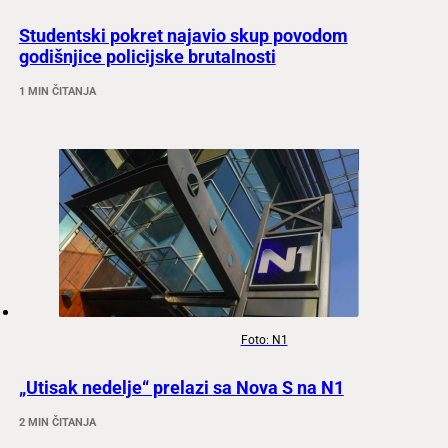
Studentski pokret najavio skup povodom
godišnjice policijske brutalnosti
1 MIN ČITANJA
Foto: N1
„Utisak nedelje“ prelazi sa Nova S na N1
2 MIN ČITANJA