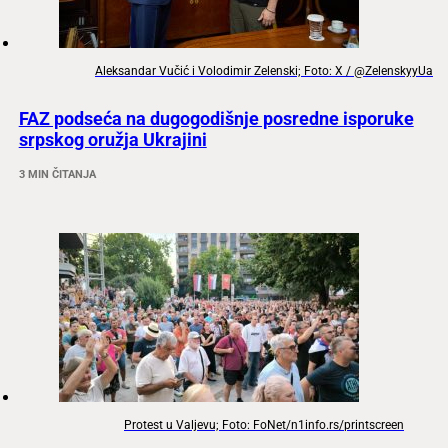
Aleksandar Vučić i Volodimir Zelenski; Foto: X / @ZelenskyyUa
FAZ podseća na dugogodišnje posredne isporuke
srpskog oružja Ukrajini
3 MIN ČITANJA
Protest u Valjevu; Foto: FoNet/n1info.rs/printscreen