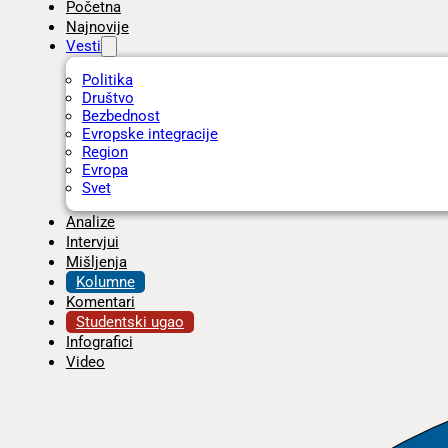
Početna
Najnovije
Vesti
Politika
Društvo
Bezbednost
Evropske integracije
Region
Evropa
Svet
Analize
Intervjui
Mišljenja
Kolumne
Komentari
Studentski ugao
Infografici
Video