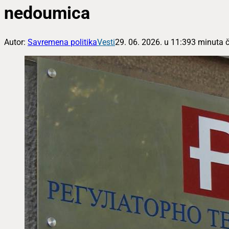
nedoumica
Autor:
Savremena politika
Vesti
29. 06. 2026. u 11:39
3 minuta č