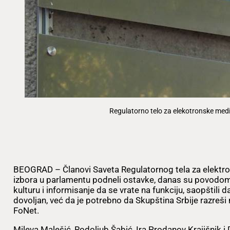
Regulatorno telo za elekotronske medi
BEOGRAD – Članovi Saveta Regulatornog tela za elektro
izbora u parlamentu podneli ostavke, danas su povodo
kulturu i informisanje da se vrate na funkciju, saopštili
dovoljan, već da je potrebno da Skupština Srbije razreš
FoNet.
Mileva Malešić, Rodoljub Šabić, Ira Prodanov Krajišnik i