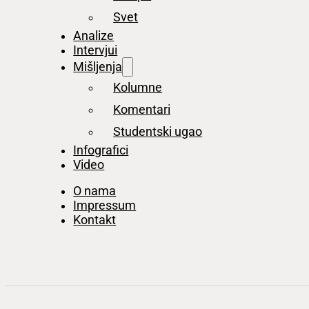
Svet
Analize
Intervjui
Mišljenja
Kolumne
Komentari
Studentski ugao
Infografici
Video
O nama
Impressum
Kontakt