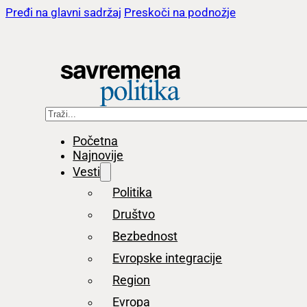
Pređi na glavni sadržaj
Preskoči na podnožje
Pretraga
Početna
Najnovije
Vesti
Politika
Društvo
Bezbednost
Evropske integracije
Region
Evropa