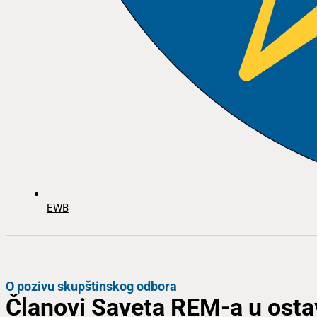
EWB
O pozivu skupštinskog odbora
Članovi Saveta REM-a u ostav