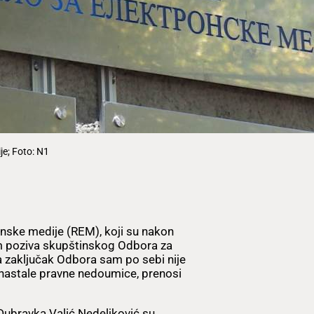
je; Foto: N1
nske medije (REM), koji su nakon
m poziva skupštinskog Odbora za
 da zaključak Odbora sam po sebi nije
i nastale pravne nedoumice, prenosi
 Dubravka Valić Nedeljković su