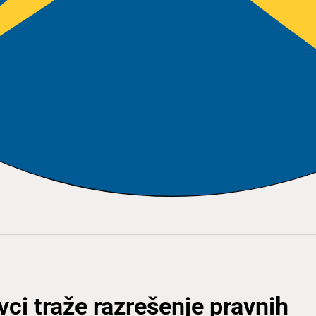
ci traže razrešenje pravnih