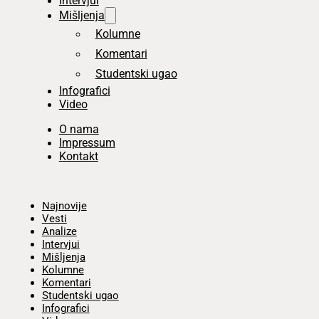
Intervjui
Mišljenja
Kolumne
Komentari
Studentski ugao
Infografici
Video
O nama
Impressum
Kontakt
Početna
Najnovije
Vesti
Analize
Intervjui
Mišljenja
Kolumne
Komentari
Studentski ugao
Infografici