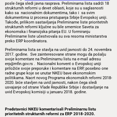
posle čega sledi javna rasprava. Preliminarna lista sadrži 18
strukturnih reformi u devet oblasti, koje su u saglasnosti
kako sa nacionalnim dokumentima, tako i sa svim
dokumentima iz procesa pristupanja Srbije Evropskoj uniji.
Takođe, prilikom sastavljanja Preliminarne liste prioritetnih
strukturnih reformi ključne su bile smernice Saveta za
ekonomska i finansijska pitanja EU. U formiranju
Preliminarne liste učestvovala su sva resorna ministarstva
preko ERP koordinatora.
Preliminarna lista se stavlja na uvid javnosti do 24. novembra
2017. godine. Sve zainteresovane strane mogu da pošalju
svoje komentare na Preliminarnu listu na e-mail adresu
erp@mfin.gov.rs . Nacionalni konvent o Evropskoj uniji
priložiće svoje preporuke i komentare na ERP, posebno one
radne grupe koje se unutar NKEU bave ekonomskim
politikama. Nacrt novog Programa ekonomskih reformi 2018-
2020. biće stavljen na uvid javnosti, nakon čega sledi
usvajanje od strane Vlade Republike Srbije i dostavljanje na
uvid Evropskoj komisiji u januaru 2018. godine.
Predstavnici NKEU komentarisali Preliminarnu listu
prioritetnih strukturnih reformi za ERP 2018-2020.