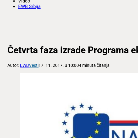
Video
EWB Srbija
Četvrta faza izrade Programa 
Autor:
EWB
Vesti
17. 11. 2017. u 10:00
4 minuta čitanja