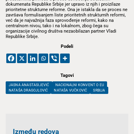
dokumenata Republike Srbije jer upravo iz njih i proizilaze
prioritetne strukturne reforme. Ona je istakla da se proces ne
završava formulisanjem liste prioritetnih strukturnih reformi,
već da je najvažnija faza sprovođenje reformi, kako na
centralnom nivou, tako i na lokalnom, zbog čega su
organizacije civilnog društva nezaobilazan partner Vladi
Republike Srbije.
Podeli
Tagovi
JASNA ANASTASIJEVIĆ
NACIONALNI KONVENT O EU
NATAŠA DRAGOJLOVIĆ
NATAŠA VUČKOVIĆ
SRBIJA
Između redova