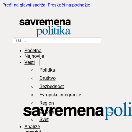
Pređi na glavni sadržaj
Preskoči na podnožje
Pretraga
Početna
Najnovije
Vesti
Politika
Društvo
Bezbednost
Evropske integracije
Region
Evropa
Svet
Analize