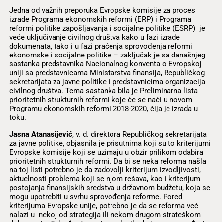
Jedna od važnih preporuka Evropske komisije za proces
izrade Programa ekonomskih reformi (ERP) i Programa
reformi politike zapošljavanja i socijalne politike (ESRP) je
veće uključivanje civilnog društva kako u fazi izrade
dokumenata, tako i u fazi praćenja sprovođenja reformi
ekonomske i socijalne politike – zaključak je sa današnjeg
sastanka predstavnika Nacionalnog konventa o Evropskoj
uniji sa predstavnicama Ministarstva finansija, Republičkog
sekretarijata za javne politike i predstavnicima organizacija
civilnog društva. Tema sastanka bila je Preliminarna lista
prioritetnih strukturnih reformi koje će se naći u novom
Programu ekonomskih reformi 2018-2020, čija je izrada u
toku.
Jasna Atanasijević
, v. d. direktora Republičkog sekretarijata
za javne politike, objasnila je prisutnima koji su to kriterijumi
Evropske komisije koji se uzimaju u obzir prilikom odabira
prioritetnih strukturnih reformi. Da bi se neka reforma našla
na toj listi potrebno je da zadovolji kriterijum izvodljivosti,
aktuelnosti problema koji se njom rešava, kao i kriterijum
postojanja finansijskih sredstva u državnom budžetu, koja se
mogu upotrebiti u svrhu sprovođenja reforme. Pored
kriterijuma Evropske unije, potrebno je da se reforma već
nalazi u nekoj od strategija ili nekom drugom strateškom