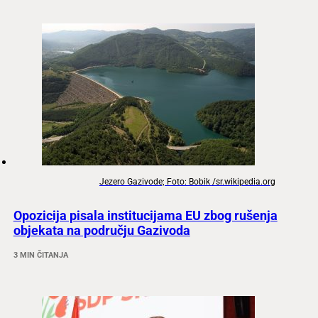
Jezero Gazivode; Foto: Bobik /sr.wikipedia.org
Opozicija pisala institucijama EU zbog rušenja
objekata na području Gazivoda
3 MIN ČITANJA