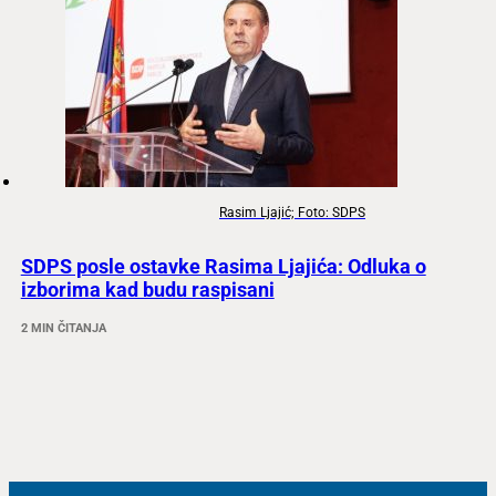
Rasim Ljajić; Foto: SDPS
SDPS posle ostavke Rasima Ljajića: Odluka o
izborima kad budu raspisani
2 MIN ČITANJA