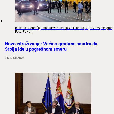
Blokada saobraćaja na Bulevaru kralja Aleksandra, 2. jul 2025, Beograd;
Foto: FoNet
Novo istraživanje: Većina građana smatra da
Srbija ide u pogrešnom smeru
3 MIN ČITANJA