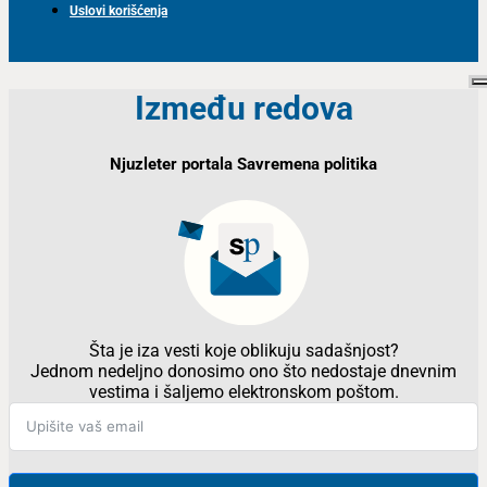
Uslovi korišćenja
Između redova
Njuzleter portala Savremena politika
Šta je iza vesti koje oblikuju sadašnjost?
Jednom nedeljno donosimo ono što nedostaje dnevnim
vestima i šaljemo elektronskom poštom.