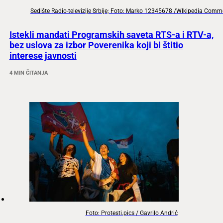
Sedište Radio-televizije Srbije; Foto: Marko 12345678 /WIkipedia Com
Istekli mandati Programskih saveta RTS-a i RTV-a,
bez uslova za izbor Poverenika koji bi štitio
interese javnosti
4 MIN ČITANJA
Foto: Protesti.pics / Gavrilo Andrić