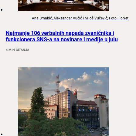
Ana Brnabić, Aleksandar Vučić i Miloš Vučević; Foto: FoNet
Najmanje 106 verbalnih napada zvaničnika i
funkcionera SNS-a na novinare i medije u julu
4 MIN ČITANJA