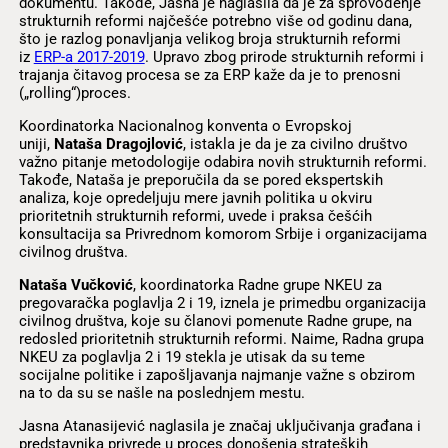
dokumentu. Takođe, Jasna je naglasila da je za sprovođenje
strukturnih reformi najčešće potrebno više od godinu dana,
što je razlog ponavljanja velikog broja strukturnih reformi
iz
ERP-a 2017-2019
. Upravo zbog prirode strukturnih reformi i
trajanja čitavog procesa se za ERP kaže da je to prenosni
(„rolling“)proces.
Koordinatorka Nacionalnog konventa o Evropskoj
uniji,
Nataša Dragojlović
, istakla je da je za civilno društvo
važno pitanje metodologije odabira novih strukturnih reformi.
Takođe, Nataša je preporučila da se pored ekspertskih
analiza, koje opredeljuju mere javnih politika u okviru
prioritetnih strukturnih reformi, uvede i praksa češćih
konsultacija sa Privrednom komorom Srbije i organizacijama
civilnog društva.
Nataša Vučković
, koordinatorka Radne grupe NKEU za
pregovaračka poglavlja 2 i 19, iznela je primedbu organizacija
civilnog društva, koje su članovi pomenute Radne grupe, na
redosled prioritetnih strukturnih reformi. Naime, Radna grupa
NKEU za poglavlja 2 i 19 stekla je utisak da su teme
socijalne politike i zapošljavanja najmanje važne s obzirom
na to da su se našle na poslednjem mestu.
Jasna Atanasijević naglasila je značaj uključivanja građana i
predstavnika privrede u proces donošenja strateških