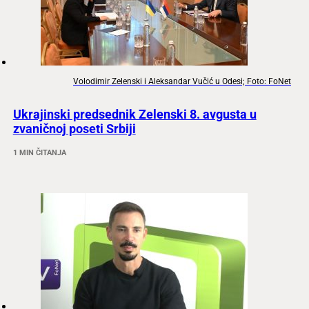
Volodimir Zelenski i Aleksandar Vučić u Odesi; Foto: FoNet
Ukrajinski predsednik Zelenski 8. avgusta u
zvaničnoj poseti Srbiji
1 MIN ČITANJA