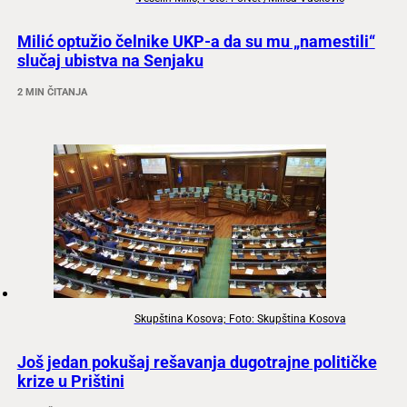
Milić optužio čelnike UKP-a da su mu „namestili“
slučaj ubistva na Senjaku
2 MIN ČITANJA
Skupština Kosova; Foto: Skupština Kosova
Još jedan pokušaj rešavanja dugotrajne političke
krize u Prištini