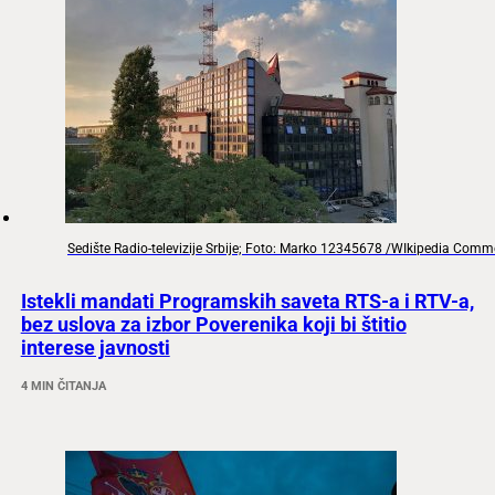
Sedište Radio-televizije Srbije; Foto: Marko 12345678 /WIkipedia Com
Istekli mandati Programskih saveta RTS-a i RTV-a,
bez uslova za izbor Poverenika koji bi štitio
interese javnosti
4 MIN ČITANJA