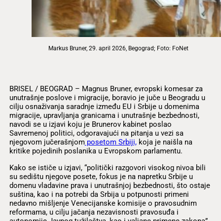
Markus Bruner, 29. april 2026, Begograd; Foto: FoNet
BRISEL / BEOGRAD – Magnus Bruner, evropski komesar za
unutrašnje poslove i migracije, boravio je juče u Beogradu u
cilju osnaživanja saradnje između EU i Srbije u domenima
migracije, upravljanja granicama i unutrašnje bezbednosti,
navodi se u izjavi koju je Brunerov kabinet poslao
Savremenoj politici, odgoravajući na pitanja u vezi sa
njegovom jučerašnjom
posetom Srbiji,
koja je naišla na
kritike pojedinih poslanika u Evropskom parlamentu.
Kako se ističe u izjavi, “politički razgovori visokog nivoa bili
su sedištu njegove posete, fokus je na napretku Srbije u
domenu vladavine prava i unutrašnjoj bezbednosti, što ostaje
suština, kao i na potrebi da Srbija u potpunosti primeni
nedavno mišljenje Venecijanske komisije o pravosudnim
reformama, u cilju jačanja nezavisnosti pravosuđa i
autonomije Javnog tužilaštva, kao i valjane primene zakona”.