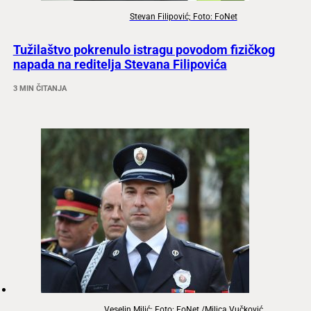
Stevan Filipović; Foto: FoNet
Tužilaštvo pokrenulo istragu povodom fizičkog
napada na reditelja Stevana Filipovića
3 MIN ČITANJA
Veselin Milić; Foto: FoNet /Milica Vučković