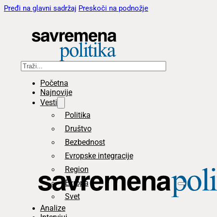
Pređi na glavni sadržaj
Preskoči na podnožje
Pretraga
Početna
Najnovije
Vesti
Politika
Društvo
Bezbednost
Evropske integracije
Region
Evropa
Svet
Analize