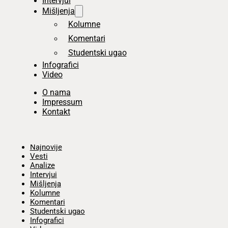
Intervjui
Mišljenja
Kolumne
Komentari
Studentski ugao
Infografici
Video
O nama
Impressum
Kontakt
Početna
Najnovije
Vesti
Analize
Intervjui
Mišljenja
Kolumne
Komentari
Studentski ugao
Infografici