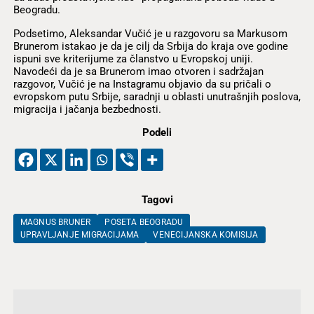
Beogradu.
Podsetimo, Aleksandar Vučić je u razgovoru sa Markusom
Brunerom istakao je da je cilj da Srbija do kraja ove godine
ispuni sve kriterijume za članstvo u Evropskoj uniji.
Navodeći da je sa Brunerom imao otvoren i sadržajan
razgovor, Vučić je na Instagramu objavio da su pričali o
evropskom putu Srbije, saradnji u oblasti unutrašnjih poslova,
migracija i jačanja bezbednosti.
Podeli
Tagovi
MAGNUS BRUNER
POSETA BEOGRADU
UPRAVLJANJE MIGRACIJAMA
VENECIJANSKA KOMISIJA