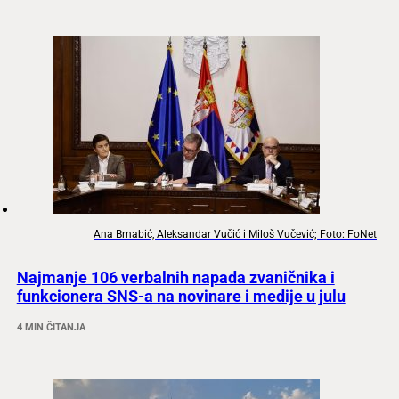
Ana Brnabić, Aleksandar Vučić i Miloš Vučević; Foto: FoNet
Najmanje 106 verbalnih napada zvaničnika i
funkcionera SNS-a na novinare i medije u julu
4 MIN ČITANJA