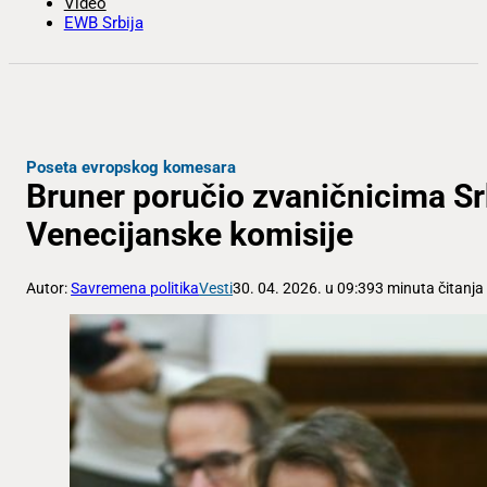
Video
EWB Srbija
Poseta evropskog komesara
Bruner poručio zvaničnicima Sr
Venecijanske komisije
Autor:
Savremena politika
Vesti
30. 04. 2026. u 09:39
3 minuta čitanja