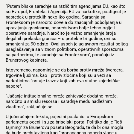
“Putem bliske saradnje sa različitim agencijama EU, kao što
su Evropol, Fronteks i Agencija EU za narkotike, postignut je
napredak u proteklih nekoliko godina. Saradnja sa
Fronteksom je naročito dovela do značajnih poboljšanja u
upravljanju granicama, posredstvom bolje tehnologije i
operativne saradnje. Naročito je važno smanjenje broja
ilegalnih prelaska granica – u protekle tri godine, oni su
smanjeni za 90 odsto. Ovaj uspeh je uglavnom rezultat boljeg
usaglašavanja sa viznom politikom, operativnih sporazuma
sa partnerima, te saradnje sa Fronteksom”, poručuju iz
Brunerovog kabineta.
Istovremeno, napominje se da borba protiv mreža švercera,
trgovine ljudima, kao i protiv zločina koji su u vezi sa
narkoticima “ostaje izazov koji zahteva stalne zajedničke
napore”.
“Jačanje intitucionalne mreže zahtevaće dodatne mreže,
naročito u smislu resorsa i saradnje među nadležnim
vlastima”, zaključuje se.
U jučerašnjem tekstu, pojedini poslanici u Evropskom
parlamentu ocenili su za briselski portal Politiko da je “loš
tajming” za Brunerovu posetu Beogradu, te da bi ona mogla
da bude predstavljena kao “propagandna pobeda vlade u