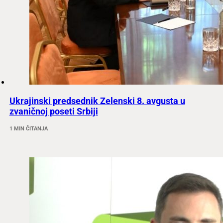
Ukrajinski predsednik Zelenski 8. avgusta u
zvaničnoj poseti Srbiji
1 MIN ČITANJA