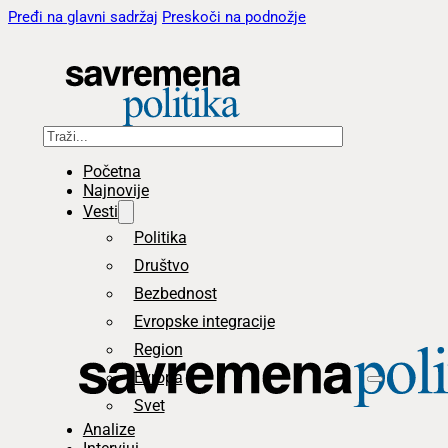
Pređi na glavni sadržaj
Preskoči na podnožje
Pretraga
Početna
Najnovije
Vesti
Politika
Društvo
Bezbednost
Evropske integracije
Region
Evropa
Svet
Analize