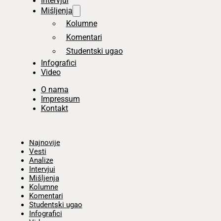
Intervjui
Mišljenja
Kolumne
Komentari
Studentski ugao
Infografici
Video
O nama
Impressum
Kontakt
Početna
Najnovije
Vesti
Analize
Intervjui
Mišljenja
Kolumne
Komentari
Studentski ugao
Infografici