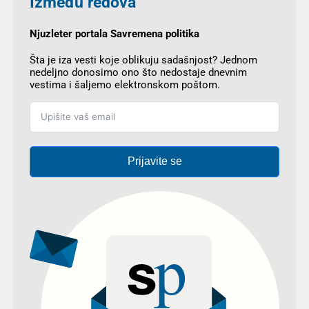
Između redova
Njuzleter portala Savremena politika
Šta je iza vesti koje oblikuju sadašnjost? Jednom
nedeljno donosimo ono što nedostaje dnevnim
vestima i šaljemo elektronskom poštom.
Prijavite se