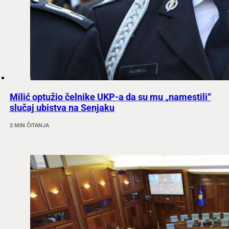
Milić optužio čelnike UKP-a da su mu „namestili“
slučaj ubistva na Senjaku
2 MIN ČITANJA