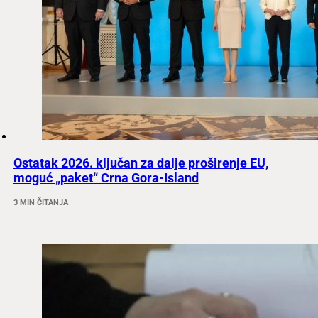
Ostatak 2026. ključan za dalje proširenje EU,
moguć „paket“ Crna Gora-Island
3 MIN ČITANJA