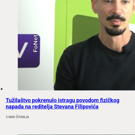
Tužilaštvo pokrenulo istragu povodom fizičkog
napada na reditelja Stevana Filipovića
3 MIN ČITANJA