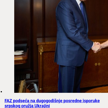
FAZ podseća na dugogodišnje posredne isporuke
srpskog oružja Ukrajini