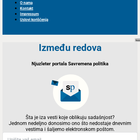
O nama
Kontakt
Impressum
Uslovi korišćenja
Između redova
Njuzleter portala Savremena politika
Šta je iza vesti koje oblikuju sadašnjost?
Jednom nedeljno donosimo ono što nedostaje dnevnim
vestima i šaljemo elektronskom poštom.