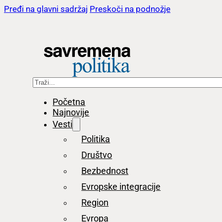
Pređi na glavni sadržaj
Preskoči na podnožje
Pretraga
Početna
Najnovije
Vesti
Politika
Društvo
Bezbednost
Evropske integracije
Region
Evropa