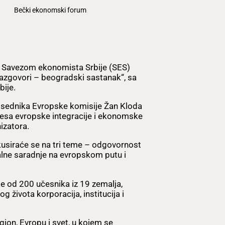
Bečki ekonomski forum
 Savezom ekonomista Srbije (SES)
razgovori – beogradski sastanak“, sa
ije.
dsednika Evropske komisije Žan Kloda
cesa evropske integracije i ekonomske
izatora.
usiraće se na tri teme – odgovornost
alne saradnje na evropskom putu i
še od 200 učesnika iz 19 zemalja,
g života korporacija, institucija i
ion, Evropu i svet, u kojem se