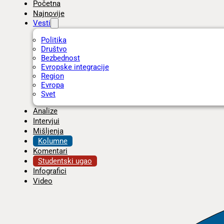
Početna
Najnovije
Vesti
Politika
Društvo
Bezbednost
Evropske integracije
Region
Evropa
Svet
Analize
Intervjui
Mišljenja
Kolumne
Komentari
Studentski ugao
Infografici
Video