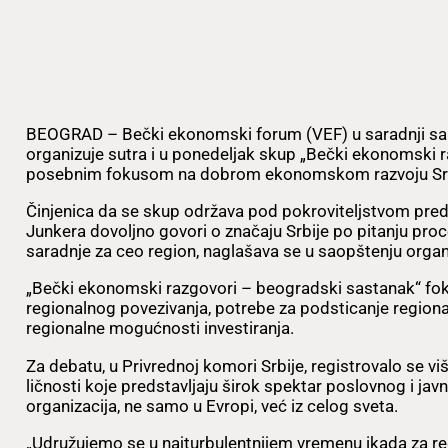
BEOGRAD – Bečki ekonomski forum (VEF) u saradnji sa
organizuje sutra i u ponedeljak skup „Bečki ekonomski 
posebnim fokusom na dobrom ekonomskom razvoju Srb
Činjenica da se skup održava pod pokroviteljstvom pre
Junkera dovoljno govori o značaju Srbije po pitanju pro
saradnje za ceo region, naglašava se u saopštenju organ
„Bečki ekonomski razgovori – beogradski sastanak“ fok
regionalnog povezivanja, potrebe za podsticanje region
regionalne mogućnosti investiranja.
Za debatu, u Privrednoj komori Srbije, registrovalo se vi
ličnosti koje predstavljaju širok spektar poslovnog i javno
organizacija, ne samo u Evropi, već iz celog sveta.
„Udružujemo se u najturbulentnijem vremenu ikada za reg