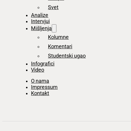
Svet
Analize
Intervjui
Mišljenja
Kolumne
Komentari
Studentski ugao
Infografici
Video
O nama
Impressum
Kontakt