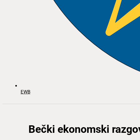
EWB
Bečki ekonomski razgov