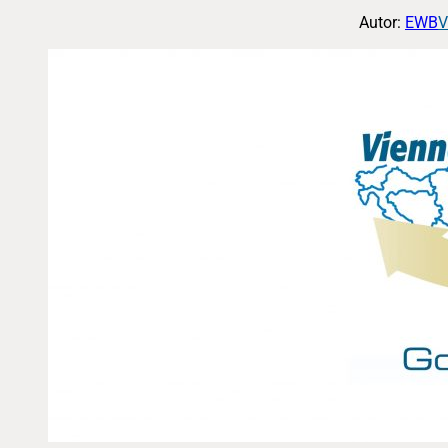
Autor:
EWB
V