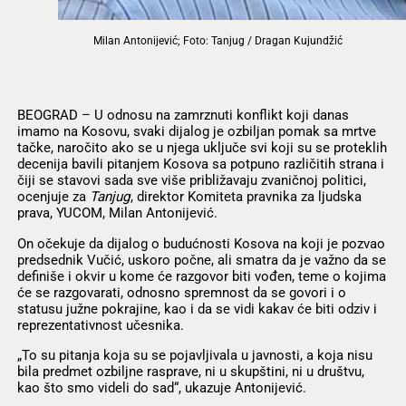
Milan Antonijević; Foto: Tanjug / Dragan Kujundžić
BEOGRAD – U odnosu na zamrznuti konflikt koji danas
imamo na Kosovu, svaki dijalog je ozbiljan pomak sa mrtve
tačke, naročito ako se u njega uključe svi koji su se proteklih
decenija bavili pitanjem Kosova sa potpuno različitih strana i
čiji se stavovi sada sve više približavaju zvaničnoj politici,
ocenjuje za
Tanjug
, direktor Komiteta pravnika za ljudska
prava, YUCOM, Milan Antonijević.
On očekuje da dijalog o budućnosti Kosova na koji je pozvao
predsednik Vučić, uskoro počne, ali smatra da je važno da se
definiše i okvir u kome će razgovor biti vođen, teme o kojima
će se razgovarati, odnosno spremnost da se govori i o
statusu južne pokrajine, kao i da se vidi kakav će biti odziv i
reprezentativnost učesnika.
„To su pitanja koja su se pojavljivala u javnosti, a koja nisu
bila predmet ozbiljne rasprave, ni u skupštini, ni u društvu,
kao što smo videli do sad“, ukazuje Antonijević.