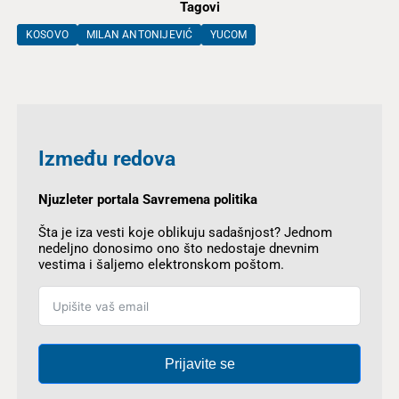
Tagovi
KOSOVO
MILAN ANTONIJEVIĆ
YUCOM
Između redova
Njuzleter portala Savremena politika
Šta je iza vesti koje oblikuju sadašnjost? Jednom
nedeljno donosimo ono što nedostaje dnevnim
vestima i šaljemo elektronskom poštom.
Prijavite se