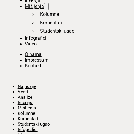
Intervjui
Mišljenja
Kolumne
Komentari
Studentski ugao
Infografici
Video
O nama
Impressum
Kontakt
Početna
Najnovije
Vesti
Analize
Intervjui
Mišljenja
Kolumne
Komentari
Studentski ugao
Infografici