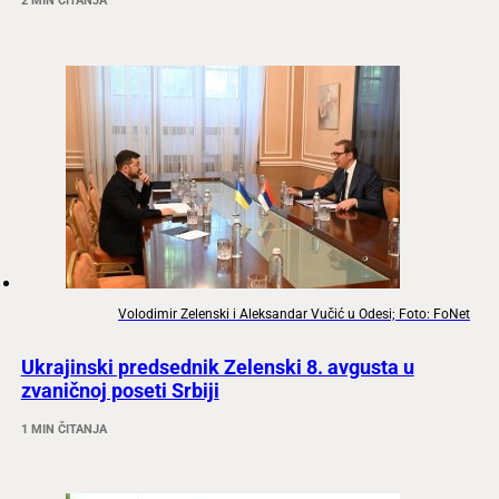
2 MIN ČITANJA
Volodimir Zelenski i Aleksandar Vučić u Odesi; Foto: FoNet
Ukrajinski predsednik Zelenski 8. avgusta u
zvaničnoj poseti Srbiji
1 MIN ČITANJA