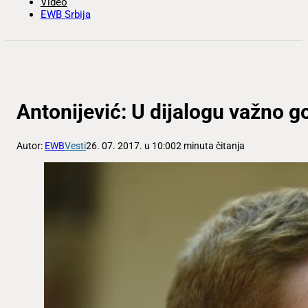
Video
EWB Srbija
Antonijević: U dijalogu važno go
Autor:
EWB
Vesti
26. 07. 2017. u 10:00
2 minuta čitanja