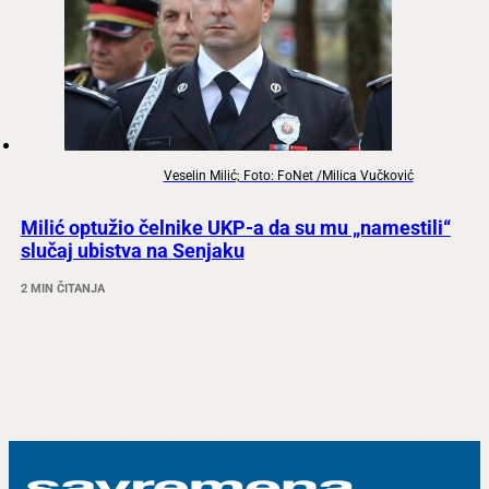
Veselin Milić; Foto: FoNet /Milica Vučković
Milić optužio čelnike UKP-a da su mu „namestili“
slučaj ubistva na Senjaku
2 MIN ČITANJA