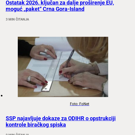
Ostatak 2026. ključan za dalje proširenje EU,
moguć „paket“ Crna Gora-Island
3 MIN ČITANJA
Foto: FoNet
SSP najavljuje dokaze za ODIHR o opstrukciji
kontrole biračkog spiska