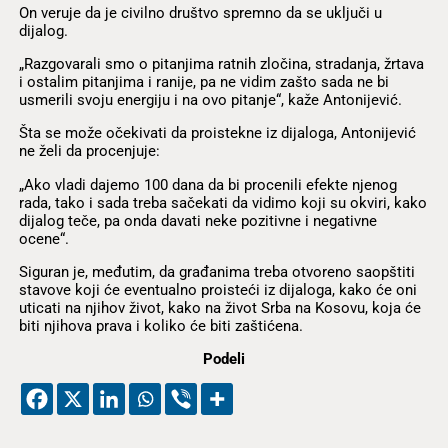
On veruje da je civilno društvo spremno da se uključi u
dijalog.
„Razgovarali smo o pitanjima ratnih zločina, stradanja, žrtava
i ostalim pitanjima i ranije, pa ne vidim zašto sada ne bi
usmerili svoju energiju i na ovo pitanje“, kaže Antonijević.
Šta se može očekivati da proistekne iz dijaloga, Antonijević
ne želi da procenjuje:
„Ako vladi dajemo 100 dana da bi procenili efekte njenog
rada, tako i sada treba sačekati da vidimo koji su okviri, kako
dijalog teče, pa onda davati neke pozitivne i negativne
ocene“.
Siguran je, međutim, da građanima treba otvoreno saopštiti
stavove koji će eventualno proisteći iz dijaloga, kako će oni
uticati na njihov život, kako na život Srba na Kosovu, koja će
biti njihova prava i koliko će biti zaštićena.
Podeli