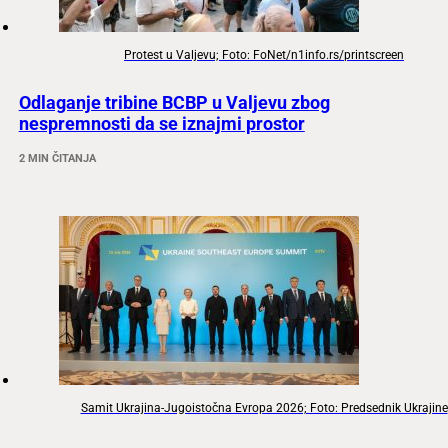
Protest u Valjevu; Foto: FoNet/n1info.rs/printscreen
Odlaganje tribine BCBP u Valjevu zbog
nespremnosti da se iznajmi prostor
2 MIN ČITANJA
Samit Ukrajina-Jugoistočna Evropa 2026; Foto: Predsednik Ukrajine