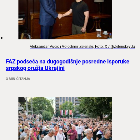
Aleksandar Vučić i Volodimir Zelenski; Foto: X / @ZelenskyyUa
FAZ podseća na dugogodišnje posredne isporuke
srpskog oružja Ukrajini
3 MIN ČITANJA