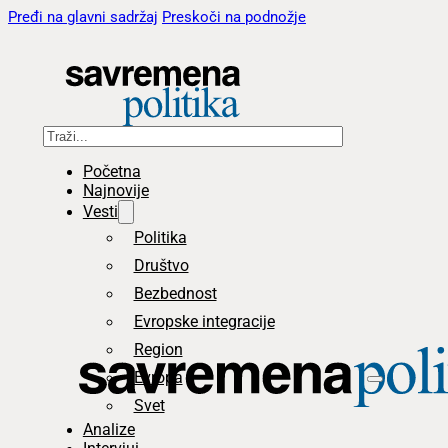
Pređi na glavni sadržaj
Preskoči na podnožje
Pretraga
Početna
Najnovije
Vesti
Politika
Društvo
Bezbednost
Evropske integracije
Region
Evropa
Svet
Analize