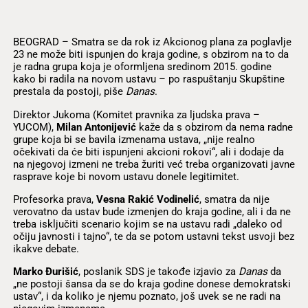
BEOGRAD – Smatra se da rok iz Akcionog plana za poglavlje
23 ne može biti ispunjen do kraja godine, s obzirom na to da
je radna grupa koja je oformljena sredinom 2015. godine
kako bi radila na novom ustavu – po raspuštanju Skupštine
prestala da postoji, piše
Danas
.
Direktor Jukoma (Komitet pravnika za ljudska prava –
YUCOM),
Milan Antonijević
kaže da s obzirom da nema radne
grupe koja bi se bavila izmenama ustava, „nije realno
očekivati da će biti ispunjeni akcioni rokovi“, ali i dodaje da
na njegovoj izmeni ne treba žuriti već treba organizovati javne
rasprave koje bi novom ustavu donele legitimitet.
Profesorka prava,
Vesna Rakić Vodinelić
, smatra da nije
verovatno da ustav bude izmenjen do kraja godine, ali i da ne
treba isključiti scenario kojim se na ustavu radi „daleko od
očiju javnosti i tajno“, te da se potom ustavni tekst usvoji bez
ikakve debate.
Marko Đurišić
, poslanik SDS je takođe izjavio za
Danas
da
„ne postoji šansa da se do kraja godine donese demokratski
ustav“, i da koliko je njemu poznato, još uvek se ne radi na