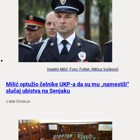
Veselin Milić; Foto: FoNet /Milica Vučković
Milić optužio čelnike UKP-a da su mu „namestili“
slučaj ubistva na Senjaku
2 MIN ČITANJA