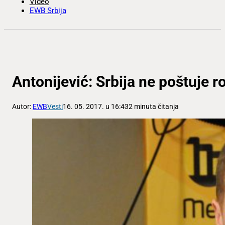
Video
EWB Srbija
Antonijević: Srbija ne poštuje 
Autor:
EWB
Vesti
16. 05. 2017. u 16:43
2 minuta čitanja