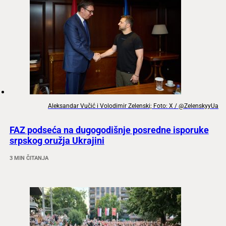
Aleksandar Vučić i Volodimir Zelenski; Foto: X / @ZelenskyyUa
FAZ podseća na dugogodišnje posredne isporuke
srpskog oružja Ukrajini
3 MIN ČITANJA