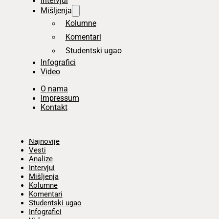
Intervjui
Mišljenja
Kolumne
Komentari
Studentski ugao
Infografici
Video
O nama
Impressum
Kontakt
Početna
Najnovije
Vesti
Analize
Intervjui
Mišljenja
Kolumne
Komentari
Studentski ugao
Infografici