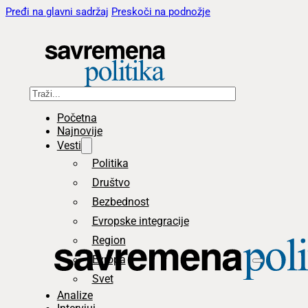
Pređi na glavni sadržaj
Preskoči na podnožje
Pretraga
Početna
Najnovije
Vesti
Politika
Društvo
Bezbednost
Evropske integracije
Region
Evropa
Svet
Analize