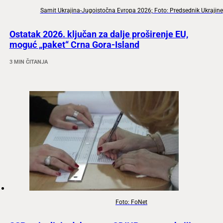
Samit Ukrajina-Jugoistočna Evropa 2026; Foto: Predsednik Ukrajine
Ostatak 2026. ključan za dalje proširenje EU,
moguć „paket“ Crna Gora-Island
3 MIN ČITANJA
Foto: FoNet