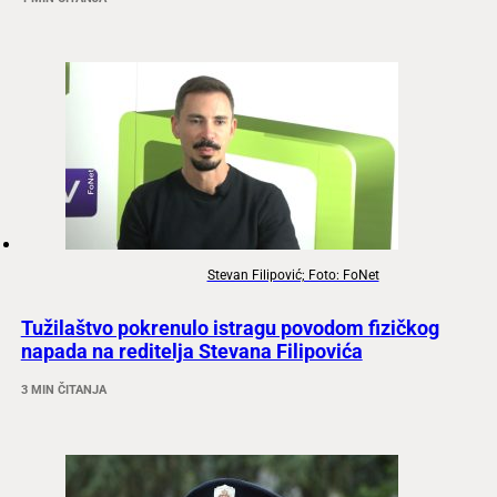
Stevan Filipović; Foto: FoNet
Tužilaštvo pokrenulo istragu povodom fizičkog
napada na reditelja Stevana Filipovića
3 MIN ČITANJA