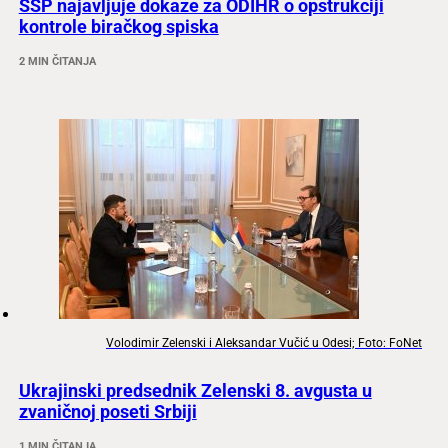
SSP najavljuje dokaze za ODIHR o opstrukciji
kontrole biračkog spiska
2 MIN ČITANJA
Volodimir Zelenski i Aleksandar Vučić u Odesi; Foto: FoNet
Ukrajinski predsednik Zelenski 8. avgusta u
zvaničnoj poseti Srbiji
1 MIN ČITANJA