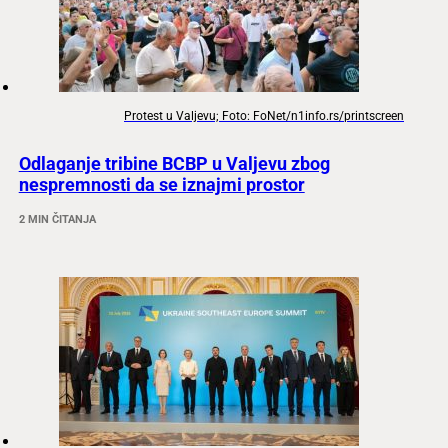
Protest u Valjevu; Foto: FoNet/n1info.rs/printscreen
Odlaganje tribine BCBP u Valjevu zbog
nespremnosti da se iznajmi prostor
2 MIN ČITANJA