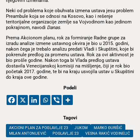
njegovim izmenama.
Neki od problema koje obuhvata izmena ustava jesu problem
Preambule koja se odnosi na Kosovo, kao i rešenje
teritorijalne organizacije zemlje sa Vojvodinom kao jedinom
pokrajinom, navodi
Danas
.
Prema Akcionom planu, rok za formiranje Radne grupe za
izradu analize izmene ustavnog okvira je bio u 2015. godini,
nakon čega je trebalo analizu predati Vladi i Skupštini, koje bi
pokrenule predlog za promenu ustava. Rok za ovi aktivnost je
bio prošle godine. Nakon toga bi Vlada predlog ustava
dostavila Venecijanskoj komisiji na mišljenje, čiji je rok bio
početak 2017. godine, te bi na kraju usvojila ustav u Skupštini
do kraja ove godine.
Podeli
Tagovi
AKCIONI PLAN ZA POGLAVLJE 23
JUKOM
MARKO ĐURIŠIĆ
MILAN ANTONIJEVIĆ
POGLAVLJE 23
VESNA RAKIĆ VODINELIĆ