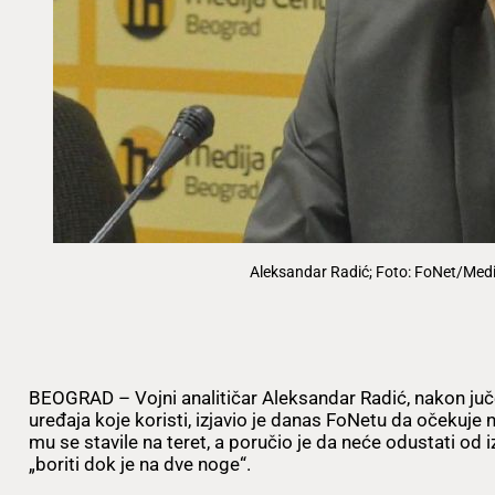
Aleksandar Radić; Foto: FoNet/Medi
BEOGRAD – Vojni analitičar Aleksandar Radić, nakon juče
uređaja koje koristi, izjavio je danas FoNetu da očekuje 
mu se stavile na teret, a poručio je da neće odustati od 
„boriti dok je na dve noge“.