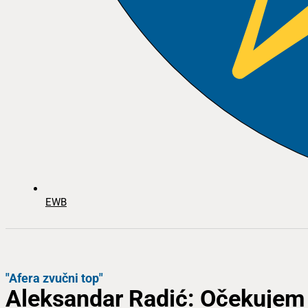
EWB
"Afera zvučni top"
Aleksandar Radić: Očekujem