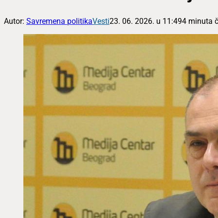
Autor:
Savremena politika
Vesti
23. 06. 2026. u 11:49
4 minuta č