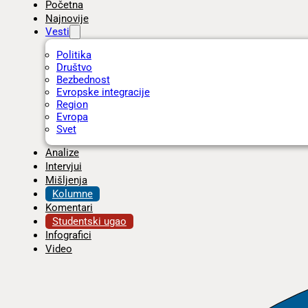
Početna
Najnovije
Vesti
Politika
Društvo
Bezbednost
Evropske integracije
Region
Evropa
Svet
Analize
Intervjui
Mišljenja
Kolumne
Komentari
Studentski ugao
Infografici
Video