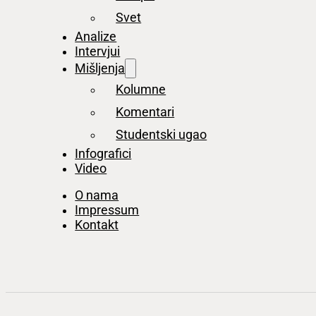
Svet
Analize
Intervjui
Mišljenja
Kolumne
Komentari
Studentski ugao
Infografici
Video
O nama
Impressum
Kontakt