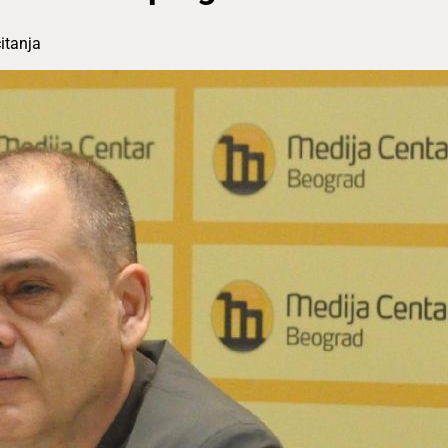
itanja