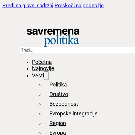
Pređi na glavni sadržaj
Preskoči na podnožje
Pretraga
Početna
Najnovije
Vesti
Politika
Društvo
Bezbednost
Evropske integracije
Region
Evropa