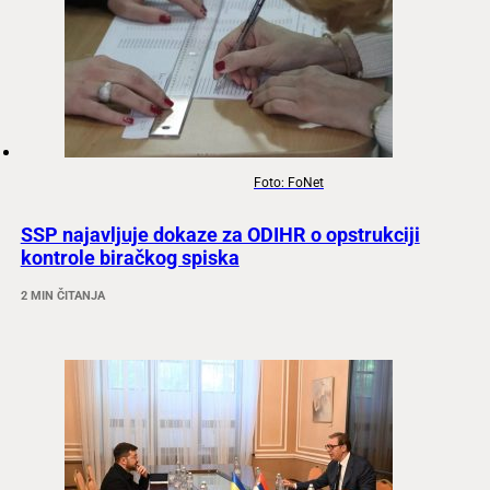
Foto: FoNet
SSP najavljuje dokaze za ODIHR o opstrukciji
kontrole biračkog spiska
2 MIN ČITANJA