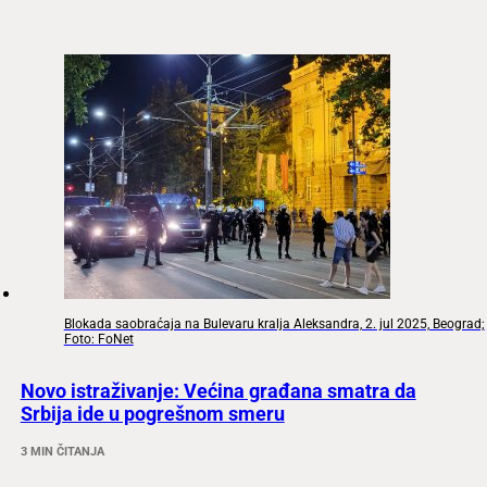
Blokada saobraćaja na Bulevaru kralja Aleksandra, 2. jul 2025, Beograd;
Foto: FoNet
Novo istraživanje: Većina građana smatra da
Srbija ide u pogrešnom smeru
3 MIN ČITANJA