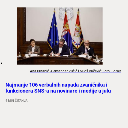
Ana Brnabić, Aleksandar Vučić i Miloš Vučević; Foto: FoNet
Najmanje 106 verbalnih napada zvaničnika i
funkcionera SNS-a na novinare i medije u julu
4 MIN ČITANJA