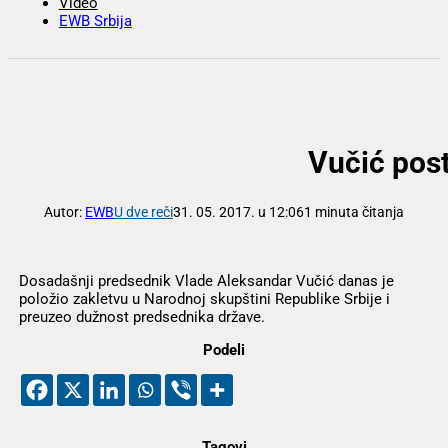
Video
EWB Srbija
Vučić pos
Autor:
EWB
U dve reči
31. 05. 2017. u 12:06
1 minuta čitanja
Dosadašnji predsednik Vlade Aleksandar Vučić danas je
položio zakletvu u Narodnoj skupštini Republike Srbije i
preuzeo dužnost predsednika države.
Podeli
Tagovi