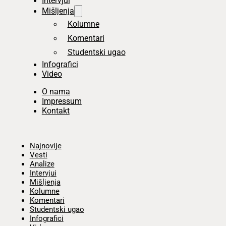
Intervjui
Mišljenja
Kolumne
Komentari
Studentski ugao
Infografici
Video
O nama
Impressum
Kontakt
Početna
Najnovije
Vesti
Analize
Intervjui
Mišljenja
Kolumne
Komentari
Studentski ugao
Infografici