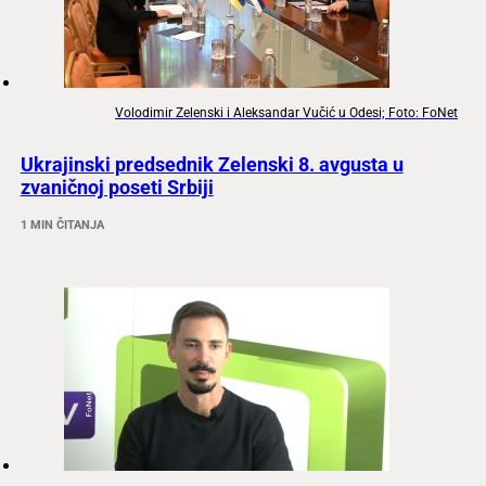
Volodimir Zelenski i Aleksandar Vučić u Odesi; Foto: FoNet
Ukrajinski predsednik Zelenski 8. avgusta u
zvaničnoj poseti Srbiji
1 MIN ČITANJA