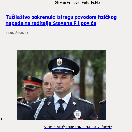
Stevan Filipović; Foto: FoNet
Tužilaštvo pokrenulo istragu povodom fizičkog
napada na reditelja Stevana Filipovića
3 MIN ČITANJA
Veselin Milić; Foto: FoNet /Milica Vučković