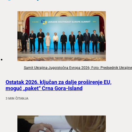
Samit Ukrajina-Jugoistočna Evropa 2026; Foto: Predsednik Ukrajine
Ostatak 2026. ključan za dalje proširenje EU,
moguć „paket“ Crna Gora-Island
3 MIN ČITANJA