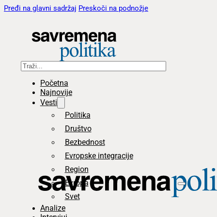
Pređi na glavni sadržaj
Preskoči na podnožje
Pretraga
Početna
Najnovije
Vesti
Politika
Društvo
Bezbednost
Evropske integracije
Region
Evropa
Svet
Analize