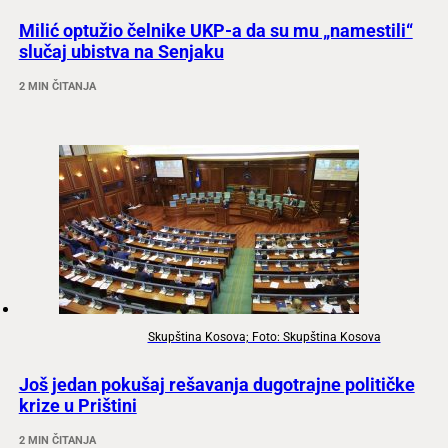
Milić optužio čelnike UKP-a da su mu „namestili“
slučaj ubistva na Senjaku
2 MIN ČITANJA
Skupština Kosova; Foto: Skupština Kosova
Još jedan pokušaj rešavanja dugotrajne političke
krize u Prištini
2 MIN ČITANJA