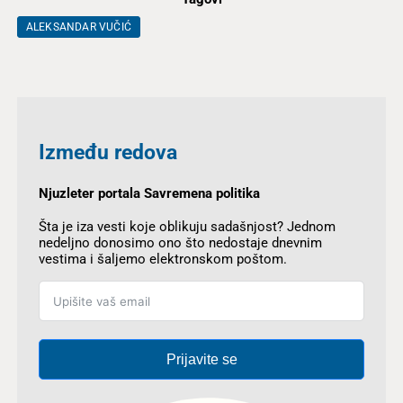
ALEKSANDAR VUČIĆ
Između redova
Njuzleter portala Savremena politika
Šta je iza vesti koje oblikuju sadašnjost? Jednom
nedeljno donosimo ono što nedostaje dnevnim
vestima i šaljemo elektronskom poštom.
Prijavite se