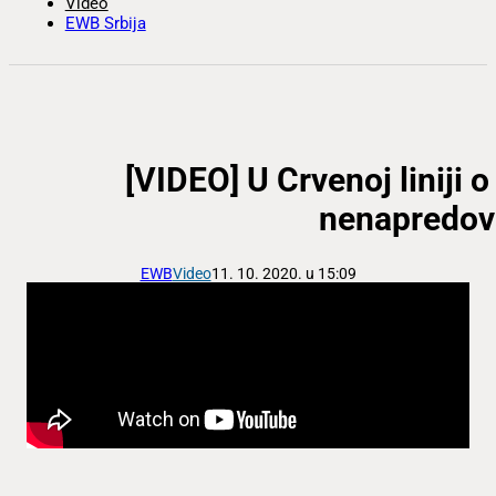
Video
EWB Srbija
[VIDEO] U Crvenoj liniji 
nenapredova
EWB
Video
11. 10. 2020. u 15:09