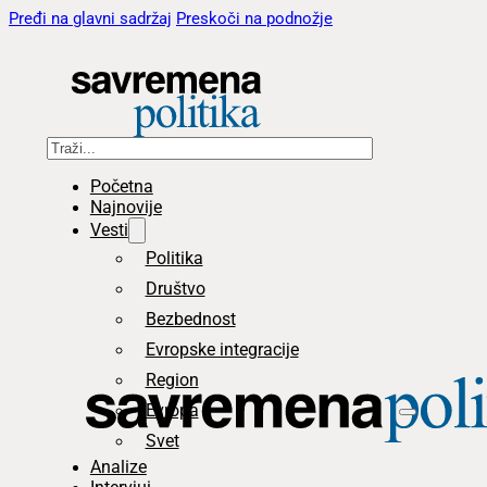
Pređi na glavni sadržaj
Preskoči na podnožje
Pretraga
Početna
Najnovije
Vesti
Politika
Društvo
Bezbednost
Evropske integracije
Region
Evropa
Svet
Analize