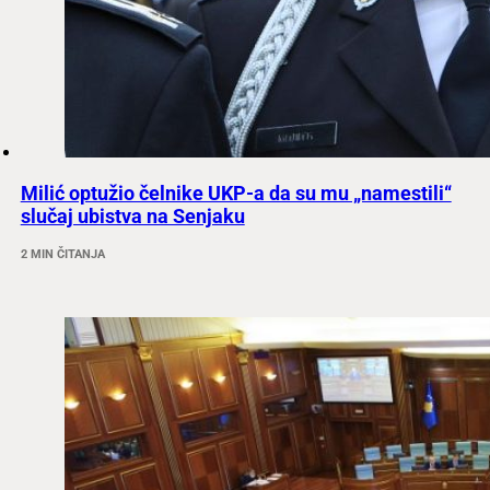
Milić optužio čelnike UKP-a da su mu „namestili“
slučaj ubistva na Senjaku
2 MIN ČITANJA