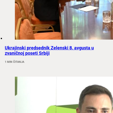
Ukrajinski predsednik Zelenski 8. avgusta u
zvaničnoj poseti Srbiji
1 MIN ČITANJA