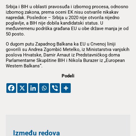
Srbija i BIH u oblasti pravosuđa i izbornog procesa, odnosno
izbornog zakona, prema oceni EK nisu ostvarile nikakav
napredak. Posledice – Srbija u 2020 nije otvorila nijedno
poglavlje, a BIH nije dobila kandidatski status. U
međuvremenu podrška građana EU u obe države manja je od
50 posto.
O dugom putu Zapadnog Balkana ka EU u Crvenoj liniji
govorili su Andrea Zgombić Metelko, iz Ministarstva vanjskih
poslova Hrvatske, Damir Arnaut iz Predstavničkog doma
Parlamentarne Skupštine BIH i Nikola Burazer iz „European
Western Balkans“.
Podeli
Između redova