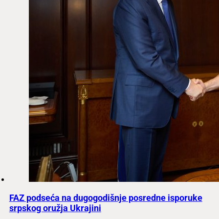
FAZ podseća na dugogodišnje posredne isporuke
srpskog oružja Ukrajini