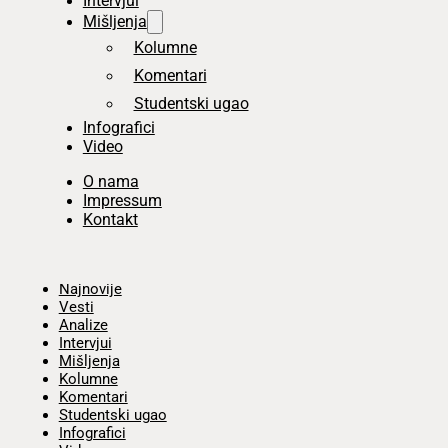
Intervjui
Mišljenja
Kolumne
Komentari
Studentski ugao
Infografici
Video
O nama
Impressum
Kontakt
Početna
Najnovije
Vesti
Analize
Intervjui
Mišljenja
Kolumne
Komentari
Studentski ugao
Infografici