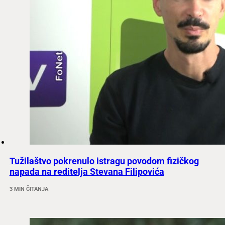
Tužilaštvo pokrenulo istragu povodom fizičkog
napada na reditelja Stevana Filipovića
3 MIN ČITANJA