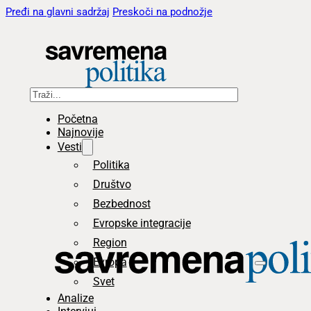
Pređi na glavni sadržaj
Preskoči na podnožje
Pretraga
Početna
Najnovije
Vesti
Politika
Društvo
Bezbednost
Evropske integracije
Region
Evropa
Svet
Analize