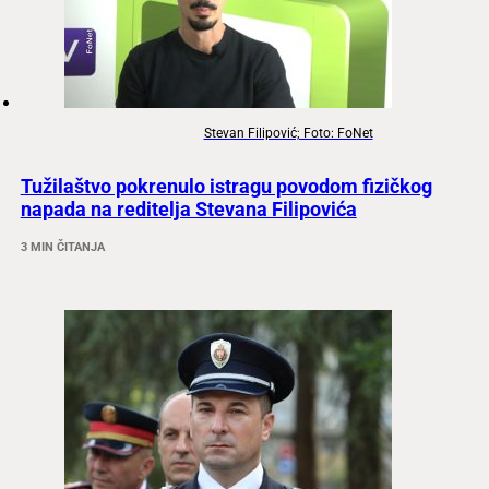
Stevan Filipović; Foto: FoNet
Tužilaštvo pokrenulo istragu povodom fizičkog
napada na reditelja Stevana Filipovića
3 MIN ČITANJA