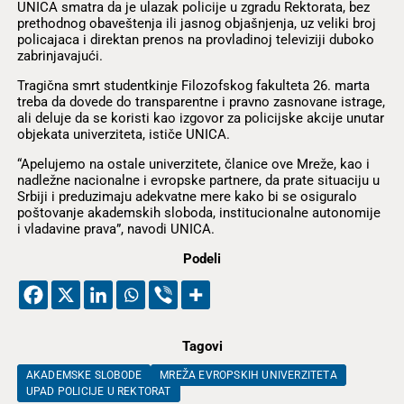
UNICA smatra da je ulazak policije u zgradu Rektorata, bez
prethodnog obaveštenja ili jasnog objašnjenja, uz veliki broj
policajaca i direktan prenos na provladinoj televiziji duboko
zabrinjavajući.
Tragična smrt studentkinje Filozofskog fakulteta 26. marta
treba da dovede do transparentne i pravno zasnovane istrage,
ali deluje da se koristi kao izgovor za policijske akcije unutar
objekata univerziteta, ističe UNICA.
“Apelujemo na ostale univerzitete, članice ove Mreže, kao i
nadležne nacionalne i evropske partnere, da prate situaciju u
Srbiji i preduzimaju adekvatne mere kako bi se osiguralo
poštovanje akademskih sloboda, institucionalne autonomije
i vladavine prava”, navodi UNICA.
Podeli
Tagovi
AKADEMSKE SLOBODE
MREŽA EVROPSKIH UNIVERZITETA
UPAD POLICIJE U REKTORAT