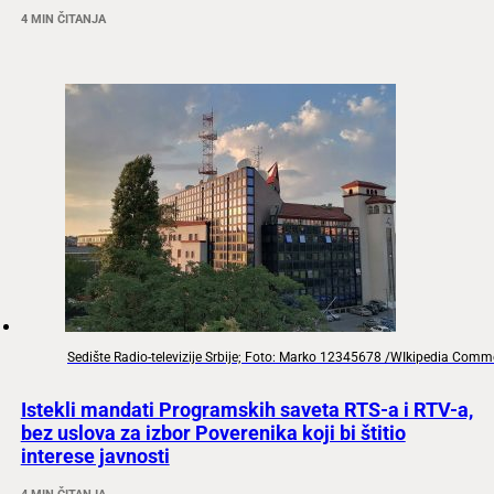
4 MIN ČITANJA
Sedište Radio-televizije Srbije; Foto: Marko 12345678 /WIkipedia Com
Istekli mandati Programskih saveta RTS-a i RTV-a,
bez uslova za izbor Poverenika koji bi štitio
interese javnosti