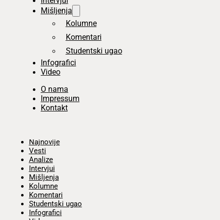
Intervjui
Mišljenja
Kolumne
Komentari
Studentski ugao
Infografici
Video
O nama
Impressum
Kontakt
Početna
Najnovije
Vesti
Analize
Intervjui
Mišljenja
Kolumne
Komentari
Studentski ugao
Infografici