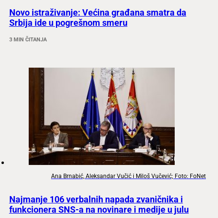
Novo istraživanje: Većina građana smatra da
Srbija ide u pogrešnom smeru
3 MIN ČITANJA
Ana Brnabić, Aleksandar Vučić i Miloš Vučević; Foto: FoNet
Najmanje 106 verbalnih napada zvaničnika i
funkcionera SNS-a na novinare i medije u julu