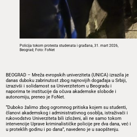
Policija tokom protesta studenata i građana, 31. mart 2026,
Beograd; Foto: FoNet
BEOGRAD – Mreža evropskih univerziteta (UNICA) izrazila je
danas duboku zabrinutost zbog najnovijih događaja u Srbiji,
izrazivši i solidarnost sa Univerzitetom u Beogradu i
naporima te institucije da očuva akademske slobode i
autonomiju, preneo je FoNet.
“Duboko žalimo zbog ogromnog pritiska kojem su studenti,
članovi akademskog i administrativnog osoblja, istraživači i
rukovodstvo Univerziteta bili izloženi, ali ne samo tokom
intervencije Uprave kriminalističke policije pre dva dana, već i
u proteklih godinu i po dana”, navedeno je u saopštenju.