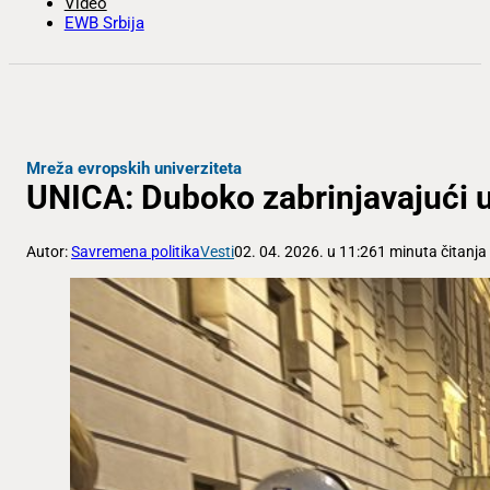
Video
EWB Srbija
Mreža evropskih univerziteta
UNICA: Duboko zabrinjavajući u
Autor:
Savremena politika
Vesti
02. 04. 2026. u 11:26
1 minuta čitanja