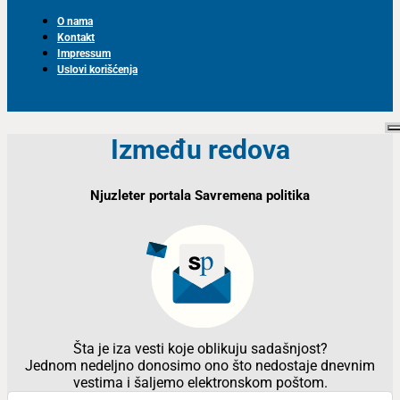
O nama
Kontakt
Impressum
Uslovi korišćenja
Između redova
Njuzleter portala Savremena politika
Šta je iza vesti koje oblikuju sadašnjost?
Jednom nedeljno donosimo ono što nedostaje dnevnim
vestima i šaljemo elektronskom poštom.