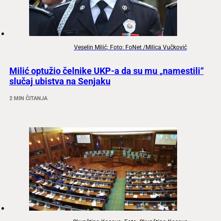
Veselin Milić; Foto: FoNet /Milica Vučković
Milić optužio čelnike UKP-a da su mu „namestili“
slučaj ubistva na Senjaku
2 MIN ČITANJA