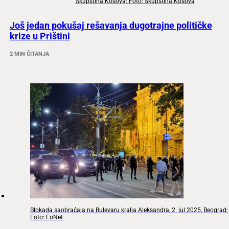
Skupština Kosova; Foto: Skupština Kosova
Još jedan pokušaj rešavanja dugotrajne političke
krize u Prištini
2 MIN ČITANJA
Blokada saobraćaja na Bulevaru kralja Aleksandra, 2. jul 2025, Beograd;
Foto: FoNet