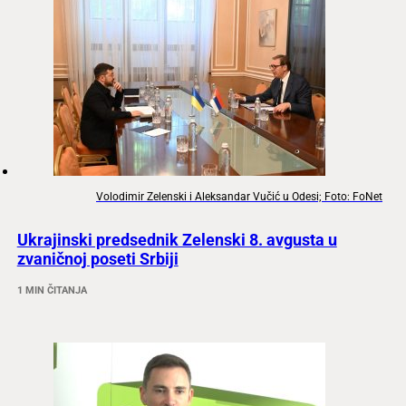
Volodimir Zelenski i Aleksandar Vučić u Odesi; Foto: FoNet
Ukrajinski predsednik Zelenski 8. avgusta u
zvaničnoj poseti Srbiji
1 MIN ČITANJA