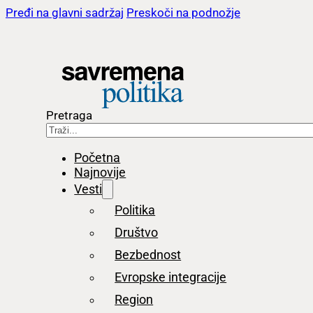
Pređi na glavni sadržaj
Preskoči na podnožje
Pretraga
Početna
Najnovije
Vesti
Politika
Društvo
Bezbednost
Evropske integracije
Region