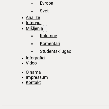
Evropa
Svet
Analize
Intervjui
Mišljenja
Kolumne
Komentari
Studentski ugao
Infografici
Video
O nama
Impressum
Kontakt