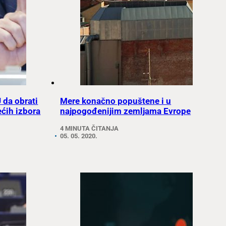
 da obrati
Mere konačno popuštene i u
ećih izbora
najpogođenijim zemljama Evrope
4 MINUTA ČITANJA
05. 05. 2020.