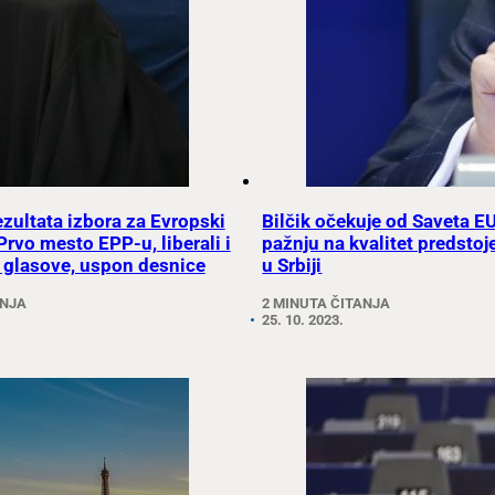
ezultata izbora za Evropski
Bilčik očekuje od Saveta EU
Prvo mesto EPP-u, liberali i
pažnju na kvalitet predstoj
 glasove, uspon desnice
u Srbiji
ANJA
2 MINUTA ČITANJA
25. 10. 2023.