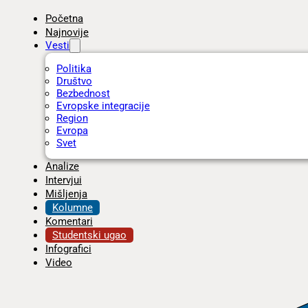
Početna
Najnovije
Vesti
Politika
Društvo
Bezbednost
Evropske integracije
Region
Evropa
Svet
Analize
Intervjui
Mišljenja
Kolumne
Komentari
Studentski ugao
Infografici
Video