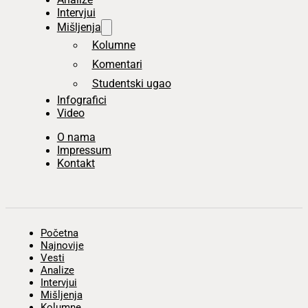
Intervjui
Mišljenja
Kolumne
Komentari
Studentski ugao
Infografici
Video
O nama
Impressum
Kontakt
Početna
Najnovije
Vesti
Analize
Intervjui
Mišljenja
Kolumne