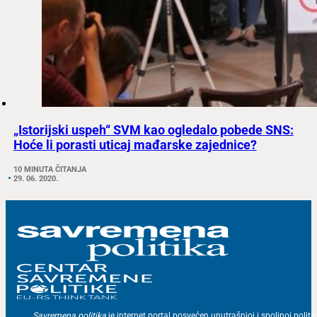
„Istorijski uspeh“ SVM kao ogledalo pobede SNS:
Hoće li porasti uticaj mađarske zajednice?
10 MINUTA ČITANJA
29. 06. 2020.
Savremena politika
je internet portal posvećen unutrašnjoj i spoljnoj politic