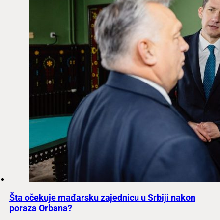
Šta očekuje mađarsku zajednicu u Srbiji nakon
poraza Orbana?