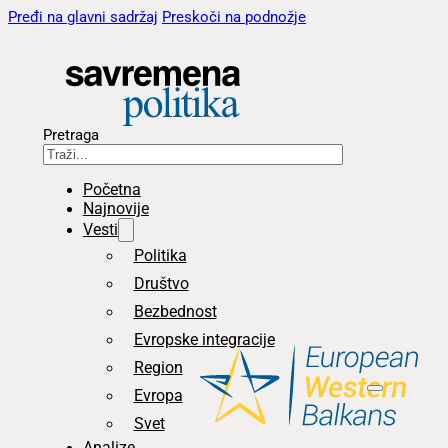
Pređi na glavni sadržaj
Preskoči na podnožje
Pretraga
Početna
Najnovije
Vesti
Politika
Društvo
Bezbednost
Evropske integracije
Region
Evropa
Svet
Analize