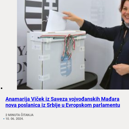
Anamarija Viček iz Saveza vojvođanskih Mađara
nova poslanica iz Srbije u Evropskom parlamentu
2 MINUTA ČITANJA
10. 06. 2024.