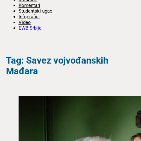
Komentari
Studentski ugao
Infografici
Video
EWB Srbija
Tag: Savez vojvođanskih
Mađara