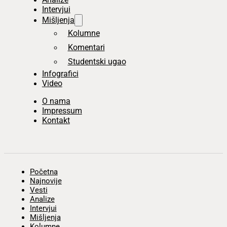
Intervjui
Mišljenja
Kolumne
Komentari
Studentski ugao
Infografici
Video
O nama
Impressum
Kontakt
Početna
Najnovije
Vesti
Analize
Intervjui
Mišljenja
Kolumne