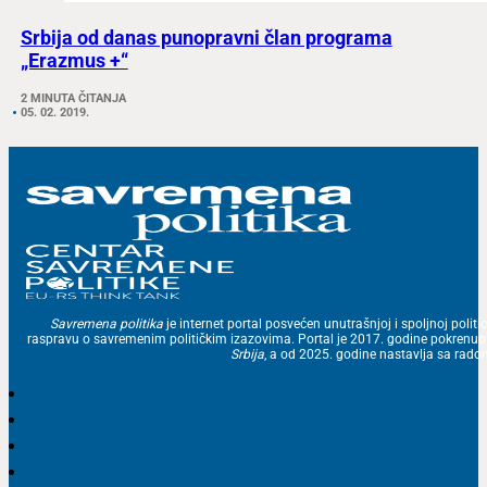
Srbija od danas punopravni član programa
„Erazmus +“
2 MINUTA ČITANJA
05. 02. 2019.
Savremena politika
je internet portal posvećen unutrašnjoj i spoljnoj politic
raspravu o savremenim političkim izazovima. Portal je 2017. godine pokrenu
Srbija
, a od 2025. godine nastavlja sa ra