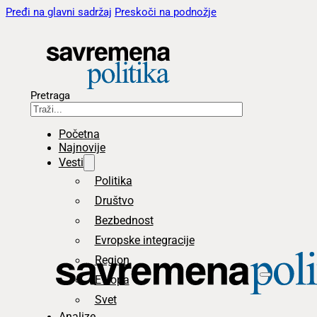
Pređi na glavni sadržaj
Preskoči na podnožje
Pretraga
Početna
Najnovije
Vesti
Politika
Društvo
Bezbednost
Evropske integracije
Region
Evropa
Svet
Analize