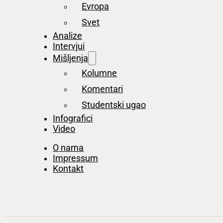
Evropa
Svet
Analize
Intervjui
Mišljenja
Kolumne
Komentari
Studentski ugao
Infografici
Video
O nama
Impressum
Kontakt