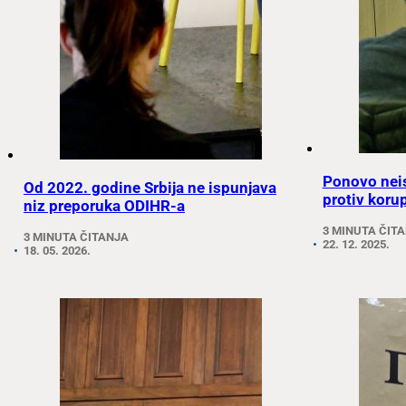
Ponovo nei
Od 2022. godine Srbija ne ispunjava
protiv korup
niz preporuka ODIHR-a
3 MINUTA ČIT
3 MINUTA ČITANJA
22. 12. 2025.
18. 05. 2026.