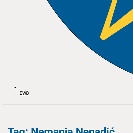
EWB
Tag: Nemanja Nenadić