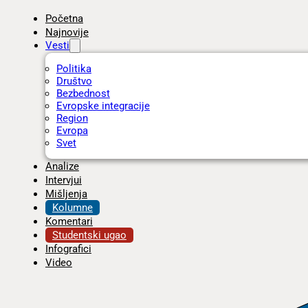
Početna
Najnovije
Vesti
Politika
Društvo
Bezbednost
Evropske integracije
Region
Evropa
Svet
Analize
Intervjui
Mišljenja
Kolumne
Komentari
Studentski ugao
Infografici
Video