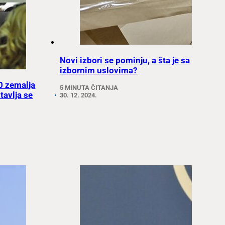
Novi izbori se pominju, a šta je sa
izbornim uslovima?
0 zemalja
5 MINUTA ČITANJA
tavlja se
30. 12. 2024.