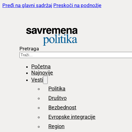
Pređi na glavni sadržaj
Preskoči na podnožje
Pretraga
Početna
Najnovije
Vesti
Politika
Društvo
Bezbednost
Evropske integracije
Region