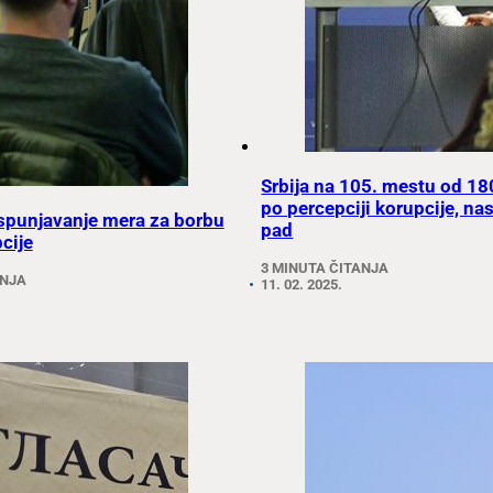
Srbija na 105. mestu od 18
po percepciji korupcije, nas
spunjavanje mera za borbu
pad
cije
3 MINUTA ČITANJA
ANJA
11. 02. 2025.