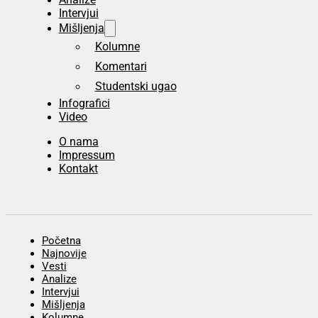
Intervjui
Mišljenja
Kolumne
Komentari
Studentski ugao
Infografici
Video
O nama
Impressum
Kontakt
Početna
Najnovije
Vesti
Analize
Intervjui
Mišljenja
Kolumne