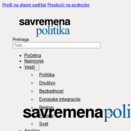
Pređi na glavni sadržaj
Preskoči na podnožje
Pretraga
Početna
Najnovije
Vesti
Politika
Društvo
Bezbednost
Evropske integracije
Region
Evropa
Svet
Analize