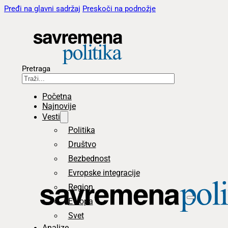
Pređi na glavni sadržaj
Preskoči na podnožje
Pretraga
Početna
Najnovije
Vesti
Politika
Društvo
Bezbednost
Evropske integracije
Region
Evropa
Svet
Analize