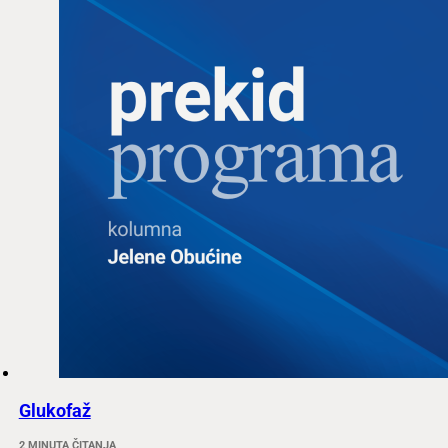
Glukofaž
2 MINUTA ČITANJA