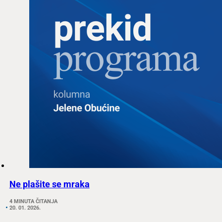
Ne plašite se mraka
4 MINUTA ČITANJA
20. 01. 2026.