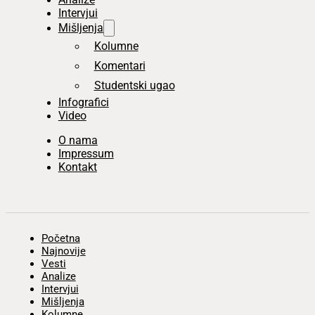
Intervjui
Mišljenja
Kolumne
Komentari
Studentski ugao
Infografici
Video
O nama
Impressum
Kontakt
Početna
Najnovije
Vesti
Analize
Intervjui
Mišljenja
Kolumne