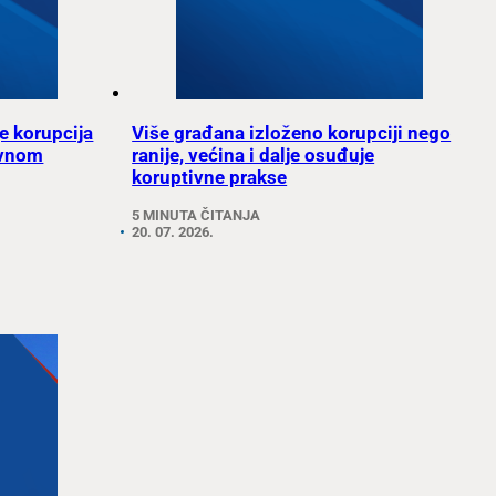
e korupcija
Više građana izloženo korupciji nego
avnom
ranije, većina i dalje osuđuje
koruptivne prakse
5 MINUTA ČITANJA
20. 07. 2026.