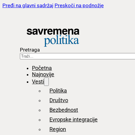
Pređi na glavni sadržaj
Preskoči na podnožje
Pretraga
Početna
Najnovije
Vesti
Politika
Društvo
Bezbednost
Evropske integracije
Region