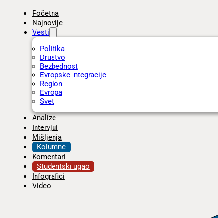
Početna
Najnovije
Vesti
Politika
Društvo
Bezbednost
Evropske integracije
Region
Evropa
Svet
Analize
Intervjui
Mišljenja
Kolumne
Komentari
Studentski ugao
Infografici
Video