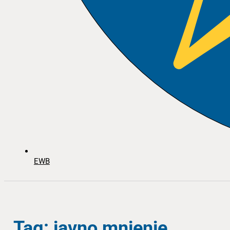
EWB
Tag: javno mnjenje