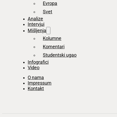
Evropa
Svet
Analize
Intervjui
Mišljenja
Kolumne
Komentari
Studentski ugao
Infografici
Video
O nama
Impressum
Kontakt