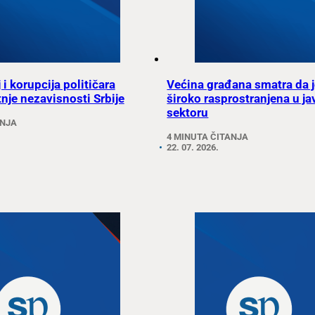
j i korupcija političara
Većina građana smatra da j
nje nezavisnosti Srbije
široko rasprostranjena u j
sektoru
ANJA
4 MINUTA ČITANJA
22. 07. 2026.