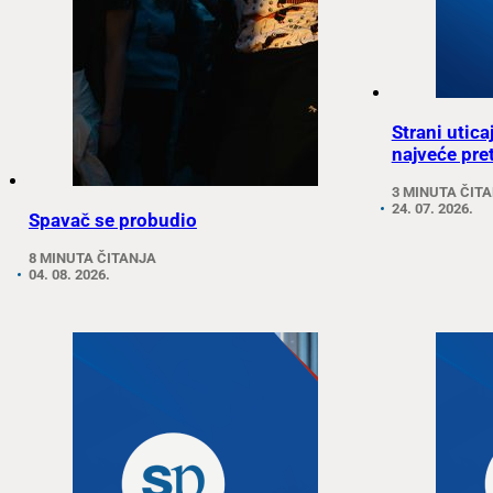
Strani utica
najveće pret
3 MINUTA ČIT
24. 07. 2026.
Spavač se probudio
8 MINUTA ČITANJA
04. 08. 2026.