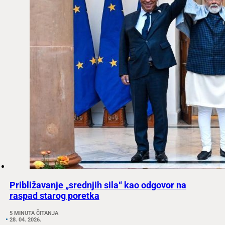
Približavanje „srednjih sila“ kao odgovor na
raspad starog poretka
5 MINUTA ČITANJA
28. 04. 2026.