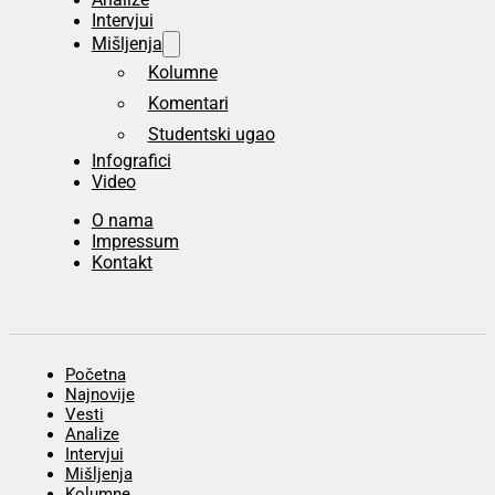
Intervjui
Mišljenja
Kolumne
Komentari
Studentski ugao
Infografici
Video
O nama
Impressum
Kontakt
Početna
Najnovije
Vesti
Analize
Intervjui
Mišljenja
Kolumne