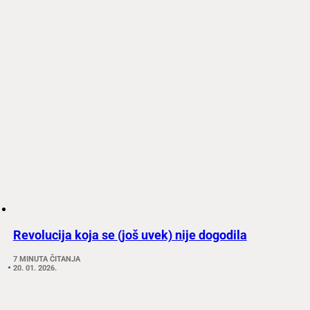
Revolucija koja se (još uvek) nije dogodila
7 MINUTA ČITANJA
20. 01. 2026.