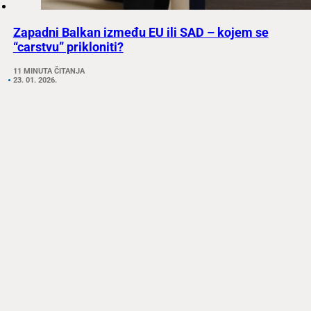
Zapadni Balkan između EU ili SAD – kojem se
“carstvu” prikloniti?
11 MINUTA ČITANJA
23. 01. 2026.