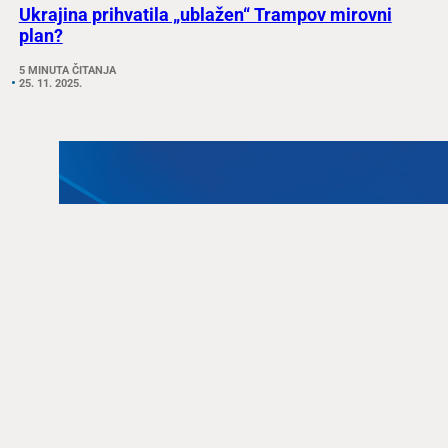
Ukrajina prihvatila „ublažen“ Trampov mirovni
plan?
5 MINUTA ČITANJA
25. 11. 2025.