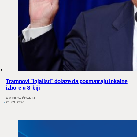
Trampovi “lojalisti” dolaze da posmatraju lokalne
izbore u Srbiji
4 MINUTA ČITANJA
25. 03. 2026.