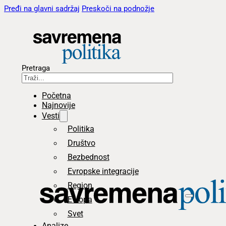
Pređi na glavni sadržaj
Preskoči na podnožje
Pretraga
Početna
Najnovije
Vesti
Politika
Društvo
Bezbednost
Evropske integracije
Region
Evropa
Svet
Analize