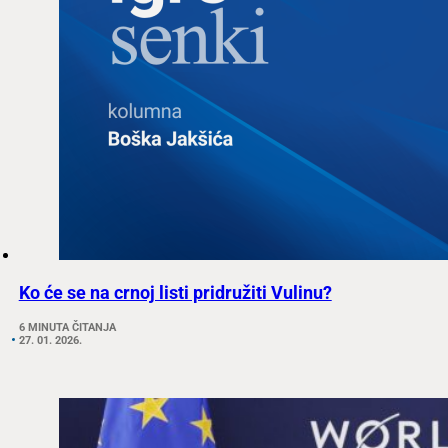
Ko će se na crnoj listi pridružiti Vulinu?
6 MINUTA ČITANJA
27. 01. 2026.