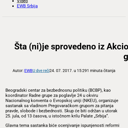
Video
EWB Srbija
Šta (ni)je sprovedeno iz Akci
g
Autor:
EWB
U dve reči
24. 07. 2017. u 15:29
1 minuta čitanja
Beogradski centar za bezbednosnu politiku (BCBP), kao
koordinator Radne grupe za poglavlje 24 u okviru
Nacionalnog konventa o Evropskoj uniji (NKEU), organizuje
sastanak sa vladinom Pregovaračkom grupom za pitanja
pravde, slobode i bezbednosti. Skup će biti održan u utorak
25. jula, od 13 časova, u istočnom krilu Palate „Srbija“.
Glavna tema sastanka biće ocenjivanje ispunjenosti reformi