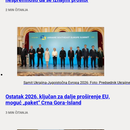
2 MIN ČITANJA
Samit Ukrajina-Jugoistočna Evropa 2026; Foto: Predsednik Ukrajine
Ostatak 2026. ključan za dalje proširenje EU,
moguć „paket“ Crna Gora-Island
3 MIN ČITANJA