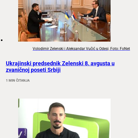
Volodimir Zelenski i Aleksandar Vučić u Odesi; Foto: FoNet
Ukrajinski predsednik Zelenski 8. avgusta u
zvaničnoj poseti Srbiji
1 MIN ČITANJA