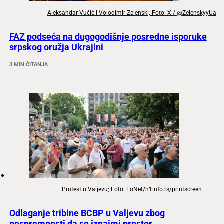
Aleksandar Vučić i Volodimir Zelenski; Foto: X / @ZelenskyyUa
FAZ podseća na dugogodišnje posredne isporuke
srpskog oružja Ukrajini
3 MIN ČITANJA
Protest u Valjevu; Foto: FoNet/n1info.rs/printscreen
Odlaganje tribine BCBP u Valjevu zbog
nespremnosti da se iznajmi prostor