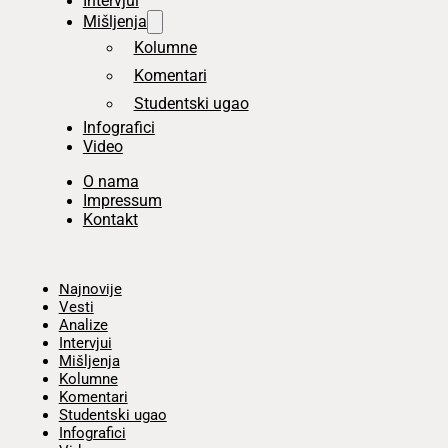
Intervjui
Mišljenja
Kolumne
Komentari
Studentski ugao
Infografici
Video
O nama
Impressum
Kontakt
Početna
Najnovije
Vesti
Analize
Intervjui
Mišljenja
Kolumne
Komentari
Studentski ugao
Infografici