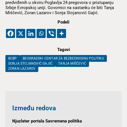
predviđenih u okviru Poglavlja 24 pregovora o pristupanju
Srbije Evropskoj uniji. Govornici na sastanku će biti Tanja
Miščević, Zoran Lazarov i Sonja Stojanović Gajić.
Podeli
Tagovi
BCBP
BEOGRADSKI CENTAR ZA BEZBEDNOSNU POLITIKU
SONJA STOJANOVIĆ GAJIĆ
TANJA MIŠČEVIĆ
ZORAN LAZAROV
Između redova
Njuzleter portala Savremena politika