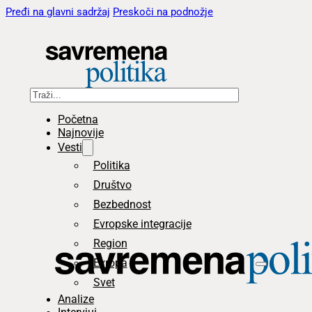
Pređi na glavni sadržaj
Preskoči na podnožje
Pretraga
Početna
Najnovije
Vesti
Politika
Društvo
Bezbednost
Evropske integracije
Region
Evropa
Svet
Analize