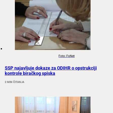
Foto: FoNet
SSP najavljuje dokaze za ODIHR o opstrukciji
kontrole biračkog spiska
2 MIN ČITANJA