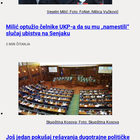
Veselin Milić; Foto: FoNet /Milica Vučković
Milić optužio čelnike UKP-a da su mu „namestili“
slučaj ubistva na Senjaku
2 MIN ČITANJA
Skupština Kosova; Foto: Skupština Kosova
Još jedan pokušaj rešavanja dugotrajne političke