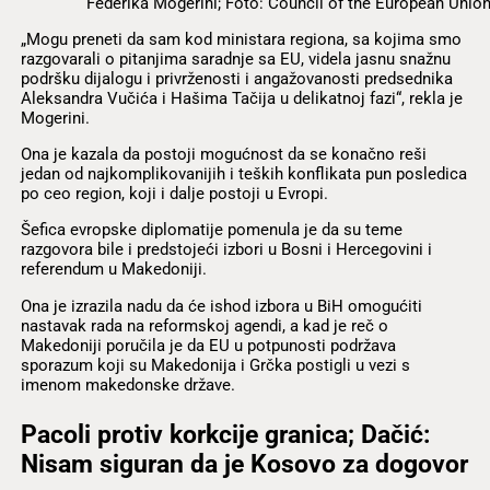
Federika Mogerini; Foto: Council of the European Unio
„Mogu preneti da sam kod ministara regiona, sa kojima smo
razgovarali o pitanjima saradnje sa EU, videla jasnu snažnu
podršku dijalogu i privrženosti i angažovanosti predsednika
Aleksandra Vučića i Hašima Tačija u delikatnoj fazi“, rekla je
Mogerini.
Ona je kazala da postoji mogućnost da se konačno reši
jedan od najkomplikovanijih i teških konflikata pun posledica
po ceo region, koji i dalje postoji u Evropi.
Šefica evropske diplomatije pomenula je da su teme
razgovora bile i predstojeći izbori u Bosni i Hercegovini i
referendum u Makedoniji.
Ona je izrazila nadu da će ishod izbora u BiH omogućiti
nastavak rada na reformskoj agendi, a kad je reč o
Makedoniji poručila je da EU u potpunosti podržava
sporazum koji su Makedonija i Grčka postigli u vezi s
imenom makedonske države.
Pacoli protiv korkcije granica; Dačić:
Nisam siguran da je Kosovo za dogovor