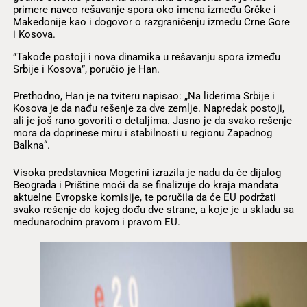
primere naveo rešavanje spora oko imena između Grčke i
Makedonije kao i dogovor o razgraničenju između Crne Gore
i Kosova.
”Takođe postoji i nova dinamika u rešavanju spora između
Srbije i Kosova”, poručio je Han.
Prethodno, Han je na tviteru napisao: „Na liderima Srbije i
Kosova je da nađu rešenje za dve zemlje. Napredak postoji,
ali je još rano govoriti o detaljima. Jasno je da svako rešenje
mora da doprinese miru i stabilnosti u regionu Zapadnog
Balkna“.
Visoka predstavnica Mogerini izrazila je nadu da će dijalog
Beograda i Prištine moći da se finalizuje do kraja mandata
aktuelne Evropske komisije, te poručila da će EU podržati
svako rešenje do kojeg dođu dve strane, a koje je u skladu sa
međunarodnim pravom i pravom EU.