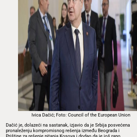
Ivica Dačić; Foto: Council of the European Union
Dačić je, dolazeći na sastanak, izjavio da je Srbija posvećena
pronaleženju kompromisnog rešenja između Beograda i
Prištine za rešenje pitanja Kosova i dodao da je još rano