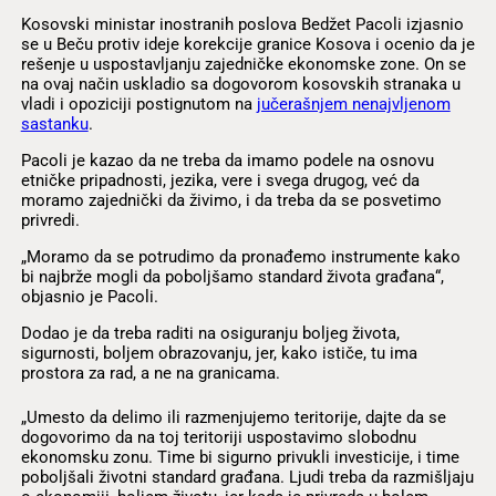
Kosovski ministar inostranih poslova Bedžet Pacoli izjasnio
se u Beču protiv ideje korekcije granice Kosova i ocenio da je
rešenje u uspostavljanju zajedničke ekonomske zone. On se
na ovaj način uskladio sa dogovorom kosovskih stranaka u
vladi i opoziciji postignutom na
jučerašnjem nenajvljenom
sastanku
.
Pacoli je kazao da ne treba da imamo podele na osnovu
etničke pripadnosti, jezika, vere i svega drugog, već da
moramo zajednički da živimo, i da treba da se posvetimo
privredi.
„Moramo da se potrudimo da pronađemo instrumente kako
bi najbrže mogli da poboljšamo standard života građana“,
objasnio je Pacoli.
Dodao je da treba raditi na osiguranju boljeg života,
sigurnosti, boljem obrazovanju, jer, kako ističe, tu ima
prostora za rad, a ne na granicama.
„Umesto da delimo ili razmenjujemo teritorije, dajte da se
dogovorimo da na toj teritoriji uspostavimo slobodnu
ekonomsku zonu. Time bi sigurno privukli investicije, i time
poboljšali životni standard građana. Ljudi treba da razmišljaju