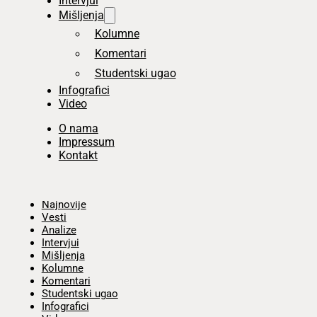
Intervjui
Mišljenja
Kolumne
Komentari
Studentski ugao
Infografici
Video
O nama
Impressum
Kontakt
Početna
Najnovije
Vesti
Analize
Intervjui
Mišljenja
Kolumne
Komentari
Studentski ugao
Infografici