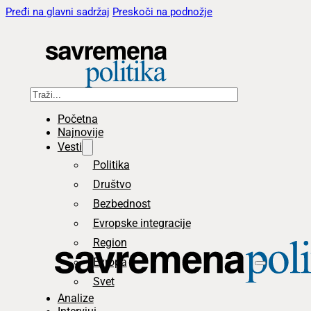
Pređi na glavni sadržaj
Preskoči na podnožje
Pretraga
Početna
Najnovije
Vesti
Politika
Društvo
Bezbednost
Evropske integracije
Region
Evropa
Svet
Analize