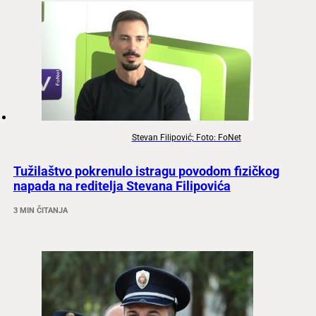
Stevan Filipović; Foto: FoNet
Tužilaštvo pokrenulo istragu povodom fizičkog
napada na reditelja Stevana Filipovića
3 MIN ČITANJA