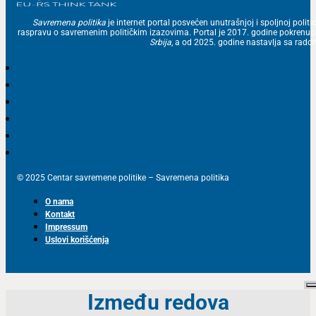
Savremena politika
je internet portal posvećen unutrašnjoj i spoljnoj politic
raspravu o savremenim političkim izazovima. Portal je 2017. godine pokrenu
Srbija
, a od 2025. godine nastavlja sa ra
© 2025 Centar savremene politike – Savremena politika
O nama
Kontakt
Impressum
Uslovi korišćenja
Između redova