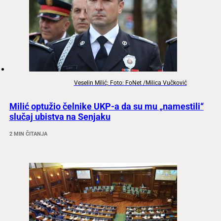
Veselin Milić; Foto: FoNet /Milica Vučković
Milić optužio čelnike UKP-a da su mu „namestili“
slučaj ubistva na Senjaku
2 MIN ČITANJA