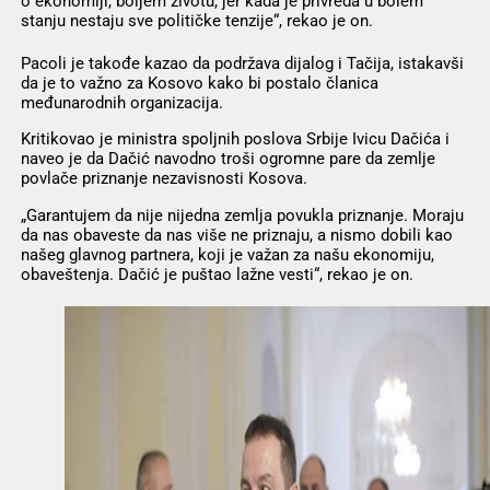
o ekonomiji, boljem životu, jer kada je privreda u bolem
stanju nestaju sve političke tenzije“, rekao je on.
Pacoli je takođe kazao da podržava dijalog i Tačija, istakavši
da je to važno za Kosovo kako bi postalo članica
međunarodnih organizacija.
Kritikovao je ministra spoljnih poslova Srbije Ivicu Dačića i
naveo je da Dačić navodno troši ogromne pare da zemlje
povlače priznanje nezavisnosti Kosova.
„Garantujem da nije nijedna zemlja povukla priznanje. Moraju
da nas obaveste da nas više ne priznaju, a nismo dobili kao
našeg glavnog partnera, koji je važan za našu ekonomiju,
obaveštenja. Dačić je puštao lažne vesti“, rekao je on.