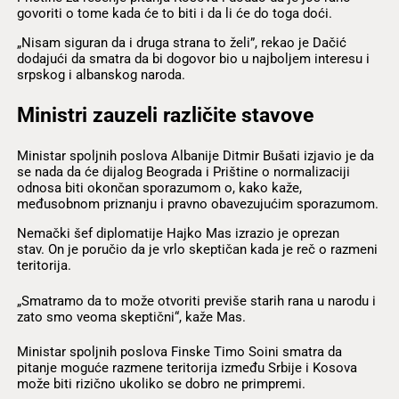
govoriti o tome kada će to biti i da li će do toga doći.
„Nisam siguran da i druga strana to želi”, rekao je Dačić
dodajući da smatra da bi dogovor bio u najboljem interesu i
srpskog i albanskog naroda.
Ministri zauzeli različite stavove
Ministar spoljnih poslova Albanije Ditmir Bušati izjavio je da
se nada da će dijalog Beograda i Prištine o normalizaciji
odnosa biti okončan sporazumom o, kako kaže,
međusobnom priznanju i pravno obavezujućim sporazumom.
Nemački šef diplomatije Hajko Mas izrazio je oprezan
stav. On je poručio da je vrlo skeptičan kada je reč o razmeni
teritorija.
„Smatramo da to može otvoriti previše starih rana u narodu i
zato smo veoma skeptični“, kaže Mas.
Ministar spoljnih poslova Finske Timo Soini smatra da
pitanje moguće razmene teritorija između Srbije i Kosova
može biti rizično ukoliko se dobro ne primpremi.