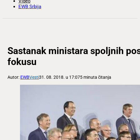
Video
EWB Srbija
Sastanak ministara spoljnih pos
fokusu
Autor:
EWB
Vesti
31. 08. 2018. u 17:07
5 minuta čitanja