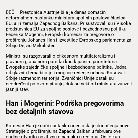
BEČ – Prestonica Austrije bila je danas domaćin
neformalnom sastanku ministara spoljnih poslova članica
EU, ali i zemalja Zapadnog Balkana. Prisustvovali su i Visoka
predstavnica EU za spoljne poslove i bezbednosnu politiku
Federika Mogerini, Evropski komesar za pregovore o
proširenju Johanes Han i izvestilac Evropskog parlamenta za
Srbiju Dejvid Mekalister.
Ministri su razgovarali o efikasnom multilateralizmu i
pravnom globalnom poretku kao ključnim prioritetima
Evropske zajedničke spoljne i bezbednosne politike. Jedna
od glavnih tema bilo je i moguće rešenje odnosa Kosova i
Srbije razmenom teritorija. Zvaničnici Unije ostali su
neodređeni po ovom pitanju, dok su neki od ministara zauzeli
jasniji stav.
Han i Mogerini: Podrška pregovorima
bez detaljnih stavova
Komesar Han je uoči sastanka ocenio da je donošenja nove
Strategije o proširenju na Zapadni Balkan u februaru ove
godine otvorilo pozitivnu dinamuku u regionu. On je kao