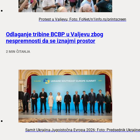
Protest u Valjevu; Foto: FoNet/n1info.rs/printscreen
Odlaganje tribine BCBP u Valjevu zbog
nespremnosti da se iznajmi prostor
2 MIN ČITANJA
Samit Ukrajina-Jugoistočna Evropa 2026; Foto: Predsednik Ukrajine