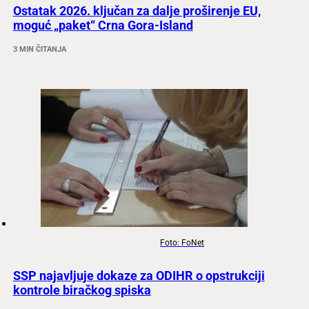
Ostatak 2026. ključan za dalje proširenje EU,
moguć „paket“ Crna Gora-Island
3 MIN ČITANJA
Foto: FoNet
SSP najavljuje dokaze za ODIHR o opstrukciji
kontrole biračkog spiska