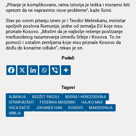
„Pitanje je komplikovano, ratna istorija je teška i moramo biti
oprezni da ne napravimo nove probleme”, kaže Soini.
Stav po ovom pitanju izneo je i Teodor Meleskanu, ministar
spoljnih poslova Rumunije, jedne od zemalja EU koje nisu
priznale Kosovo. „Mislim da je najbolje rešenje postizanje
međusobnog razumevanja između Srbije i Kosova. To će
pomoći i ostalim zemljama koje nisu priznale Kosovo da
dođu do konačne odluke“, rekao je on.
Podeli
Tagovi
ALBANIJA
BEDŽET PACOLI
BOSNA I HERCEGOVINA
DITMIR BUŠATI
FEDERIKA MOGERINI
HAJKO MAS
IVICA DAČIĆ
JOHANES HAN
KOSOVO
MAKEDONIJA
SRBIJA