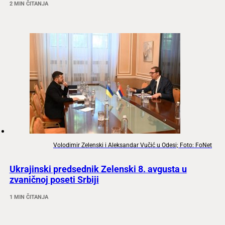
2 MIN ČITANJA
Volodimir Zelenski i Aleksandar Vučić u Odesi; Foto: FoNet
Ukrajinski predsednik Zelenski 8. avgusta u
zvaničnoj poseti Srbiji
1 MIN ČITANJA