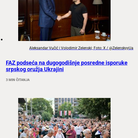
Aleksandar Vučić i Volodimir Zelenski; Foto: X / @ZelenskyyUa
FAZ podseća na dugogodišnje posredne isporuke
srpskog oružja Ukrajini
3 MIN ČITANJA