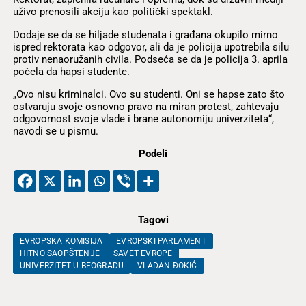
uživo prenosili akciju kao politički spektakl.
Dodaje se da se hiljade studenata i građana okupilo mirno
ispred rektorata kao odgovor, ali da je policija upotrebila silu
protiv nenaoružanih civila. Podseća se da je policija 3. aprila
počela da hapsi studente.
„Ovo nisu kriminalci. Ovo su studenti. Oni se hapse zato što
ostvaruju svoje osnovno pravo na miran protest, zahtevaju
odgovornost svoje vlade i brane autonomiju univerziteta“,
navodi se u pismu.
Podeli
Tagovi
EVROPSKA KOMISIJA
EVROPSKI PARLAMENT
HITNO SAOPŠTENJE
SAVET EVROPE
UNIVERZITET U BEOGRADU
VLADAN ĐOKIĆ