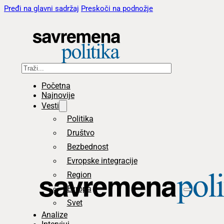
Pređi na glavni sadržaj
Preskoči na podnožje
Pretraga
Početna
Najnovije
Vesti
Politika
Društvo
Bezbednost
Evropske integracije
Region
Evropa
Svet
Analize