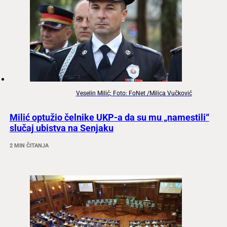
Veselin Milić; Foto: FoNet /Milica Vučković
Milić optužio čelnike UKP-a da su mu „namestili“
slučaj ubistva na Senjaku
2 MIN ČITANJA