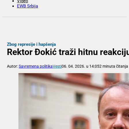
Video
EWB Srbija
Zbog represije i hapšenja
Rektor Đokić traži hitnu reakc
Autor:
Savremena politika
Vesti
06. 04. 2026. u 14:05
2 minuta čitanja