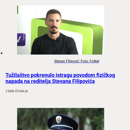
Stevan Filipović; Foto: FoNet
Tužilaštvo pokrenulo istragu povodom fizičkog
napada na reditelja Stevana Filipovića
3 MIN ČITANJA