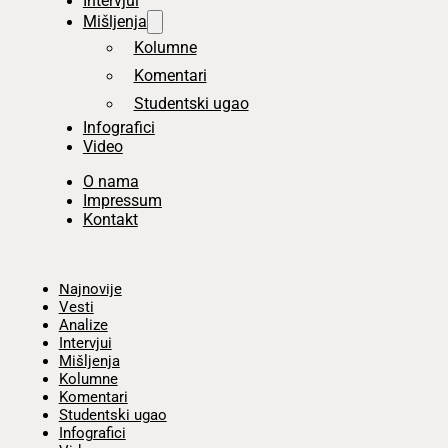
Intervjui
Mišljenja
Kolumne
Komentari
Studentski ugao
Infografici
Video
O nama
Impressum
Kontakt
Početna
Najnovije
Vesti
Analize
Intervjui
Mišljenja
Kolumne
Komentari
Studentski ugao
Infografici