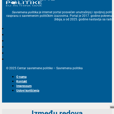
Savremena politika
je internet portal posvećen unutrašnjoj i spoljnoj politic
raspravu o savremenim političkim izazovima. Portal je 2017. godine pokrenu
Srbija
, a od 2025. godine nastavlja sa ra
© 2025 Centar savremene politike – Savremena politika
O nama
Kontakt
Impressum
Uslovi korišćenja
Između redova