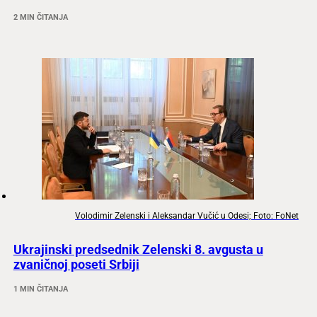
2 MIN ČITANJA
Volodimir Zelenski i Aleksandar Vučić u Odesi; Foto: FoNet
Ukrajinski predsednik Zelenski 8. avgusta u
zvaničnoj poseti Srbiji
1 MIN ČITANJA