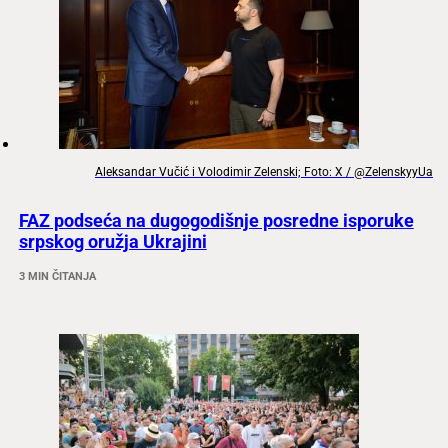
Aleksandar Vučić i Volodimir Zelenski; Foto: X / @ZelenskyyUa
FAZ podseća na dugogodišnje posredne isporuke
srpskog oružja Ukrajini
3 MIN ČITANJA