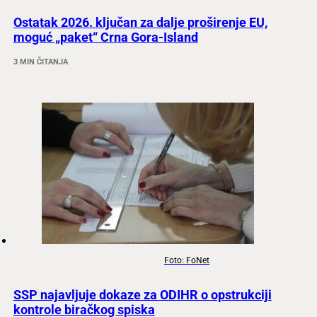
Ostatak 2026. ključan za dalje proširenje EU,
moguć „paket“ Crna Gora-Island
3 MIN ČITANJA
Foto: FoNet
SSP najavljuje dokaze za ODIHR o opstrukciji
kontrole biračkog spiska