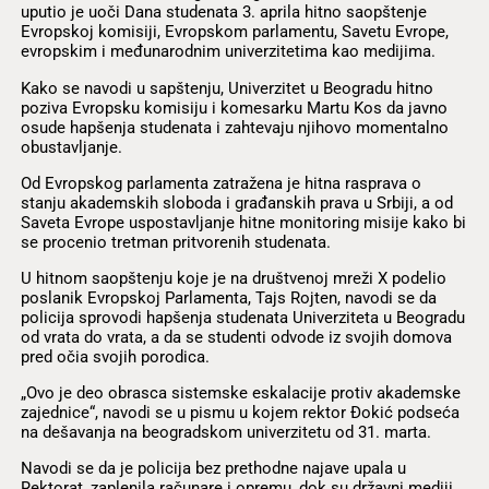
uputio je uoči Dana studenata 3. aprila hitno saopštenje
Evropskoj komisiji, Evropskom parlamentu, Savetu Evrope,
evropskim i međunarodnim univerzitetima kao medijima.
Kako se navodi u sapštenju, Univerzitet u Beogradu hitno
poziva Evropsku komisiju i komesarku Martu Kos da javno
osude hapšenja studenata i zahtevaju njihovo momentalno
obustavljanje.
Od Evropskog parlamenta zatražena je hitna rasprava o
stanju akademskih sloboda i građanskih prava u Srbiji, a od
Saveta Evrope uspostavljanje hitne monitoring misije kako bi
se procenio tretman pritvorenih studenata.
U hitnom saopštenju koje je na društvenoj mreži X podelio
poslanik Evropskoj Parlamenta, Tajs Rojten, navodi se da
policija sprovodi hapšenja studenata Univerziteta u Beogradu
od vrata do vrata, a da se studenti odvode iz svojih domova
pred očia svojih porodica.
„Ovo je deo obrasca sistemske eskalacije protiv akademske
zajednice“, navodi se u pismu u kojem rektor Đokić podseća
na dešavanja na beogradskom univerzitetu od 31. marta.
Navodi se da je policija bez prethodne najave upala u
Rektorat, zaplenila računare i opremu, dok su državni mediji