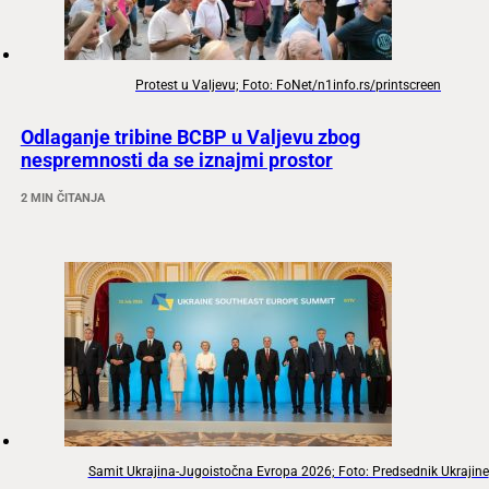
Protest u Valjevu; Foto: FoNet/n1info.rs/printscreen
Odlaganje tribine BCBP u Valjevu zbog
nespremnosti da se iznajmi prostor
2 MIN ČITANJA
Samit Ukrajina-Jugoistočna Evropa 2026; Foto: Predsednik Ukrajine