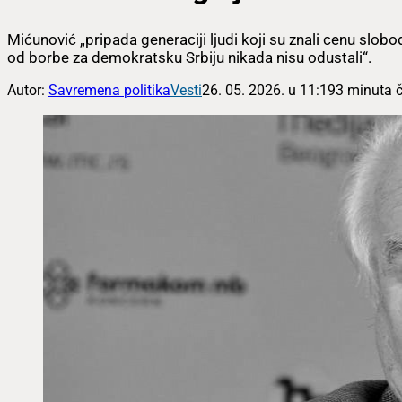
Mićunović „pripada generaciji ljudi koji su znali cenu slobode,
od borbe za demokratsku Srbiju nikada nisu odustali“.
Autor:
Savremena politika
Vesti
26. 05. 2026. u 11:19
3 minuta č