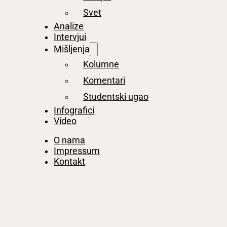
Svet
Analize
Intervjui
Mišljenja
Kolumne
Komentari
Studentski ugao
Infografici
Video
O nama
Impressum
Kontakt