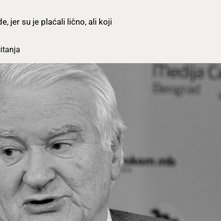
 jer su je plaćali lično, ali koji
itanja