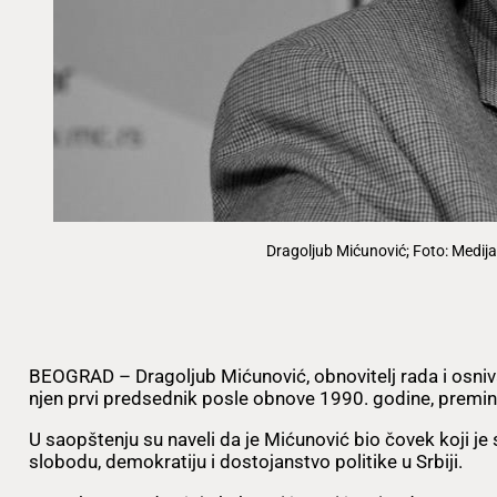
Dragoljub Mićunović; Foto: Medija
BEOGRAD – Dragoljub Mićunović, obnovitelj rada i osn
njen prvi predsednik posle obnove 1990. godine, preminuo
U saopštenju su naveli da je Mićunović bio čovek koji j
slobodu, demokratiju i dostojanstvo politike u Srbiji.