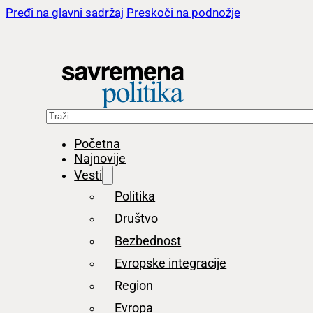
Pređi na glavni sadržaj
Preskoči na podnožje
Pretraga
Početna
Najnovije
Vesti
Politika
Društvo
Bezbednost
Evropske integracije
Region
Evropa