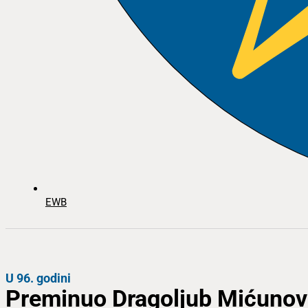
EWB
U 96. godini
Preminuo Dragoljub Mićunov