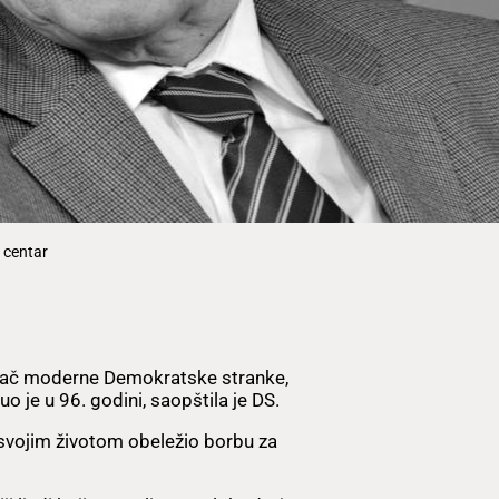
 centar
ivač moderne Demokratske stranke,
 je u 96. godini, saopštila je DS.
e svojim životom obeležio borbu za