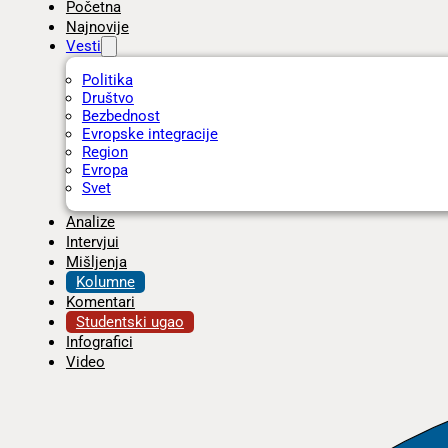
Početna
Najnovije
Vesti
Politika
Društvo
Bezbednost
Evropske integracije
Region
Evropa
Svet
Analize
Intervjui
Mišljenja
Kolumne
Komentari
Studentski ugao
Infografici
Video