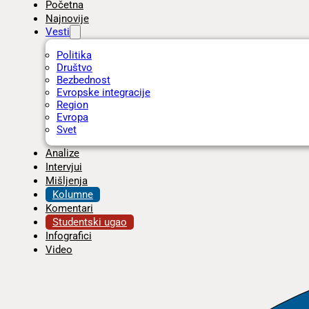
Početna
Najnovije
Vesti
Politika
Društvo
Bezbednost
Evropske integracije
Region
Evropa
Svet
Analize
Intervjui
Mišljenja
Kolumne
Komentari
Studentski ugao
Infografici
Video