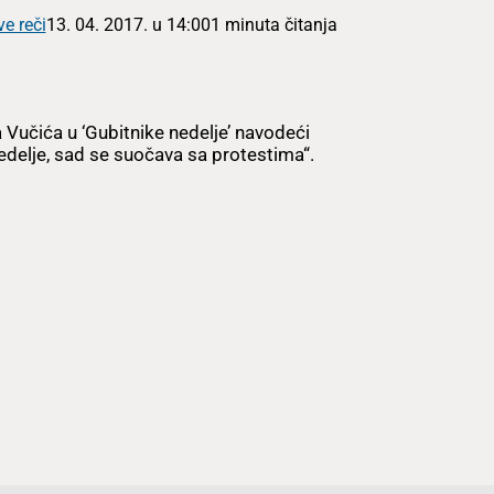
ve reči
13. 04. 2017. u 14:00
1 minuta čitanja
 Vučića u ‘Gubitnike nedelje’ navodeći
edelje, sad se suočava sa protestima“.