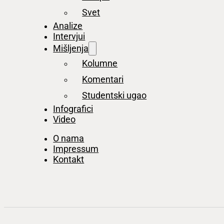
Svet
Analize
Intervjui
Mišljenja
Kolumne
Komentari
Studentski ugao
Infografici
Video
O nama
Impressum
Kontakt