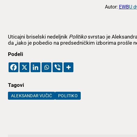
Autor:
EWB
U d
Uticajni briselski nedeljnik
Politiko
svrstao je Aleksandra
da „iako je pobedio na predsedničkim izborima prošle n
Podeli
Tagovi
ALEKSANDAR VUČIĆ
POLITIKO