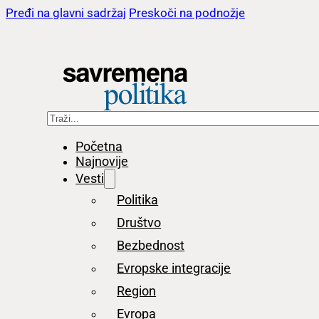
Pređi na glavni sadržaj
Preskoči na podnožje
Pretraga
Početna
Najnovije
Vesti
Politika
Društvo
Bezbednost
Evropske integracije
Region
Evropa