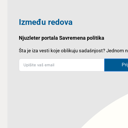
Između redova
Njuzleter portala Savremena politika
Šta je iza vesti koje oblikuju sadašnjost? Jedno
Pri