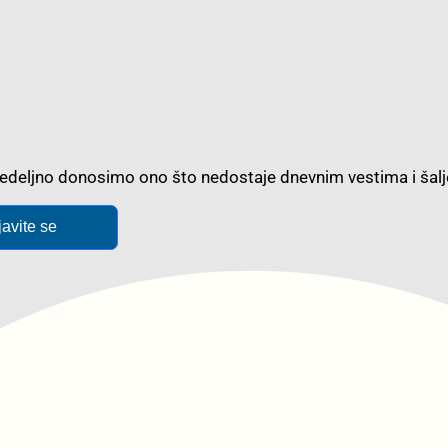
m nedeljno donosimo ono što nedostaje dnevnim vestima i š
javite se