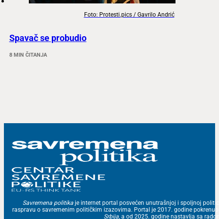
Foto: Protesti.pics / Gavrilo Andrić
Spavač se probudio
8 MIN ČITANJA
Savremena politika
je internet portal posvećen unutrašnjoj i spoljnoj politic
raspravu o savremenim političkim izazovima. Portal je 2017. godine pokrenu
Srbija
, a od 2025. godine nastavlja sa ra