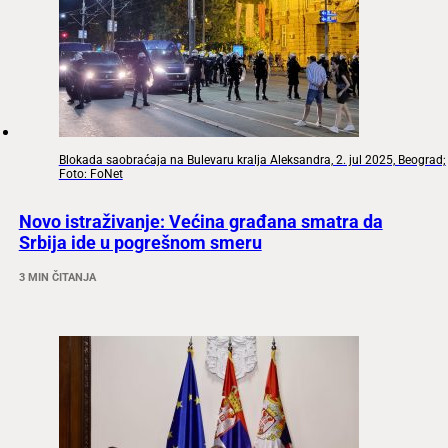
Blokada saobraćaja na Bulevaru kralja Aleksandra, 2. jul 2025, Beograd;
Foto: FoNet
Novo istraživanje: Većina građana smatra da
Srbija ide u pogrešnom smeru
3 MIN ČITANJA