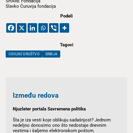
SHARE Fondacija
Slavko Ćuruvija fondacija
Podeli
Tagovi
CIVILNO DRUŠTVO
SRBIJA
Između redova
Njuzleter portala Savremena politika
Šta je iza vesti koje oblikuju sadašnjost? Jednom
nedeljno donosimo ono što nedostaje dnevnim
vestima i šaljemo elektronskom poštom.