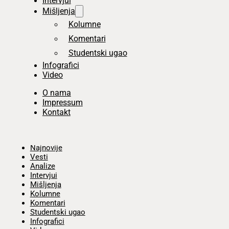
Intervjui
Mišljenja
Kolumne
Komentari
Studentski ugao
Infografici
Video
O nama
Impressum
Kontakt
Početna
Najnovije
Vesti
Analize
Intervjui
Mišljenja
Kolumne
Komentari
Studentski ugao
Infografici