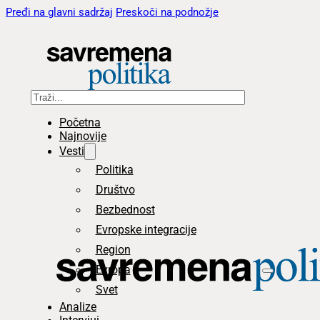
Pređi na glavni sadržaj
Preskoči na podnožje
Pretraga
Početna
Najnovije
Vesti
Politika
Društvo
Bezbednost
Evropske integracije
Region
Evropa
Svet
Analize