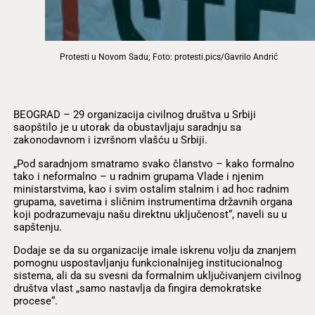
Protesti u Novom Sadu; Foto: protesti.pics/Gavrilo Andrić
BEOGRAD – 29 organizacija civilnog društva u Srbiji
saopštilo je u utorak da obustavljaju saradnju sa
zakonodavnom i izvršnom vlašću u Srbiji.
„Pod saradnjom smatramo svako članstvo – kako formalno
tako i neformalno – u radnim grupama Vlade i njenim
ministarstvima, kao i svim ostalim stalnim i ad hoc radnim
grupama, savetima i sličnim instrumentima državnih organa
koji podrazumevaju našu direktnu uključenost“, naveli su u
sapštenju.
Dodaje se da su organizacije imale iskrenu volju da znanjem
pomognu uspostavljanju funkcionalnijeg institucionalnog
sistema, ali da su svesni da formalnim uključivanjem civilnog
društva vlast „samo nastavlja da fingira demokratske
procese“.