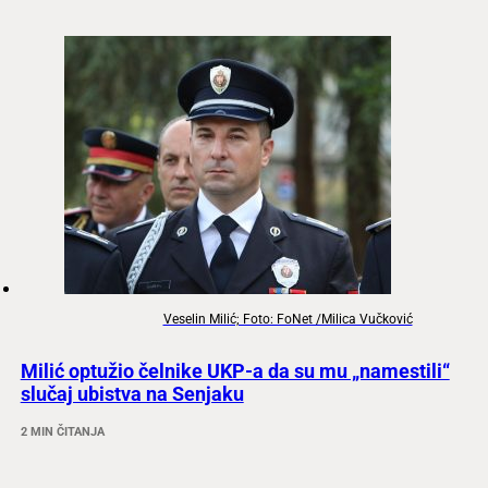
Veselin Milić; Foto: FoNet /Milica Vučković
Milić optužio čelnike UKP-a da su mu „namestili“
slučaj ubistva na Senjaku
2 MIN ČITANJA