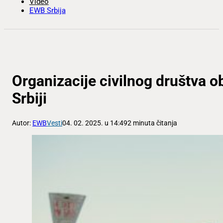
Video
EWB Srbija
Organizacije civilnog društva o
Srbiji
Autor:
EWB
Vesti
04. 02. 2025. u 14:49
2 minuta čitanja