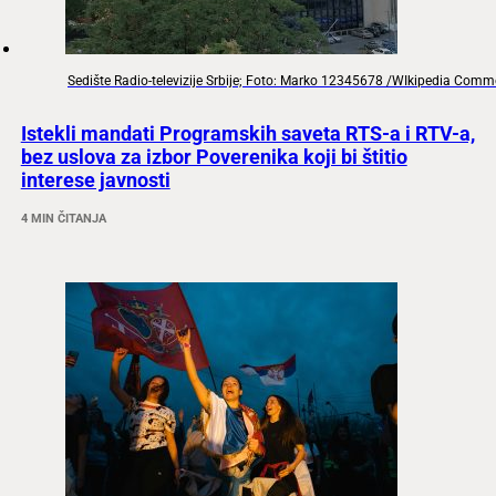
Sedište Radio-televizije Srbije; Foto: Marko 12345678 /WIkipedia Com
Istekli mandati Programskih saveta RTS-a i RTV-a,
bez uslova za izbor Poverenika koji bi štitio
interese javnosti
4 MIN ČITANJA