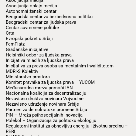
Asocijacija medija
Asocijacija onlajn medija
Autonomni ženski centar
Beogradski centar za bezbednosnu politiku
Beogradski centar za ljudska prava
Centar savremene politike
Crta
Evropski pokret u Srbiji
FemPlatz
Građanske inicijative
Helsinški odbor za ljudska prava
Inicijativa mladih za ljudska prava
Inicijativa za prava osoba sa mentalnim invaliditetom
MDRI-S Kolektiv
Ministarstvo prostora
Komitet pravnika za ljudska prava – YUCOM
Međunarodna mreža pomoći IAN
Nacionalna koalicija za decentralizaciju
Nezavisno društvo novinara Vojvodine
Nezavisno udruženje novinara Srbije
Partneri za demokratske promene Srbija
PIN – Mreža psihosocijalnih inovacija
Polekol – Organizacija za političku ekologiju
Regulatorni institut za obnovljivu energiju i životnu sredinu –
RERI