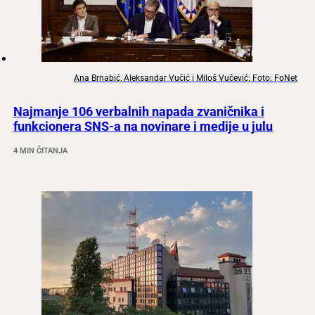
Ana Brnabić, Aleksandar Vučić i Miloš Vučević; Foto: FoNet
Najmanje 106 verbalnih napada zvaničnika i
funkcionera SNS-a na novinare i medije u julu
4 MIN ČITANJA