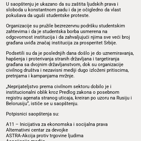
U saopštenju je ukazano da su zaštita ljudskih prava i
sloboda u konstantnom padu i da je očigledno da vlast
pokušava da uguši studentske proteste.
Organizacije su pružile bezrezervnu podršku studentskim
zahtevima i da je studentska borba usmerena na
odgovornost institucija i da zahvaljujući njima sve veći broj
građana uviđa značaj institucija za prosperitet Srbije.
Podsetili su da je poslednjih dana došlo je do uznemiravanja,
hapšenja i proterivanja stranih državljana i targetiranja
građana sa dvojnim državljanstvom, dok su organizacije
civilnog društva i nezavisni mediji dugo izloženi pritiscima,
pretnjama i kampanjama mržnje.
„Neprijateljstvo prema civilnom sektoru dobilo je i
institucionalni oblik kroz Predlog zakona o posebnom
registru agenata stranog uticaja, kreiran po uzoru na Rusiju i
Belorusiju“, ističe se u saopštenju.
Potpisnici saopštenja su:
A11 – Inicijativa za ekonomska i socijalna prava
Alternativni centar za devojke
ASTRA-Akcija protiv trgovine ljudima