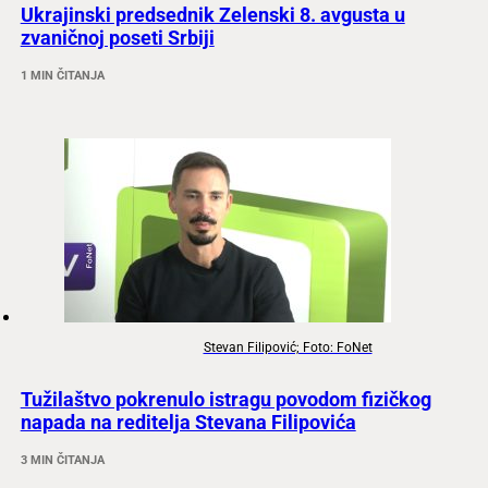
Ukrajinski predsednik Zelenski 8. avgusta u
zvaničnoj poseti Srbiji
1 MIN ČITANJA
Stevan Filipović; Foto: FoNet
Tužilaštvo pokrenulo istragu povodom fizičkog
napada na reditelja Stevana Filipovića
3 MIN ČITANJA