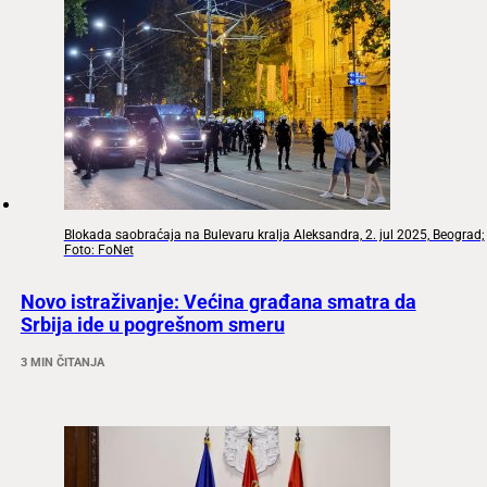
Blokada saobraćaja na Bulevaru kralja Aleksandra, 2. jul 2025, Beograd;
Foto: FoNet
Novo istraživanje: Većina građana smatra da
Srbija ide u pogrešnom smeru
3 MIN ČITANJA