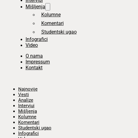
Intervjui
Mišljenja
Kolumne
Komentari
Studentski ugao
Infografici
Video
O nama
Impressum
Kontakt
Početna
Najnovije
Vesti
Analize
Intervjui
Mišljenja
Kolumne
Komentari
Studentski ugao
Infografici