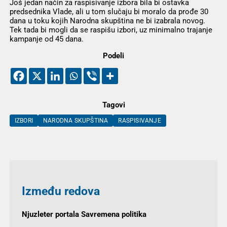
Još jedan način za raspisivanje izbora bila bi ostavka
predsednika Vlade, ali u tom slučaju bi moralo da prođe 30
dana u toku kojih Narodna skupština ne bi izabrala novog.
Tek tada bi mogli da se raspišu izbori, uz minimalno trajanje
kampanje od 45 dana.
Podeli
Tagovi
IZBORI
NARODNA SKUPŠTINA
RASPISIVANJE
Između redova
Njuzleter portala Savremena politika