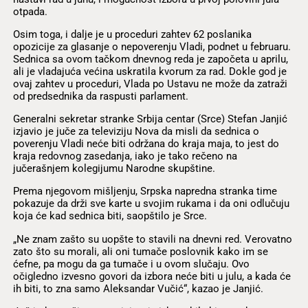
otpada.
Osim toga, i dalje je u proceduri zahtev 62 poslanika
opozicije za glasanje o nepoverenju Vladi, podnet u februaru.
Sednica sa ovom tačkom dnevnog reda je započeta u aprilu,
ali je vladajuća većina uskratila kvorum za rad. Dokle god je
ovaj zahtev u proceduri, Vlada po Ustavu ne može da zatraži
od predsednika da raspusti parlament.
Generalni sekretar stranke Srbija centar (Srce) Stefan Janjić
izjavio je juče za televiziju Nova da misli da sednica o
poverenju Vladi neće biti održana do kraja maja, to jest do
kraja redovnog zasedanja, iako je tako rečeno na
jučerašnjem kolegijumu Narodne skupštine.
Prema njegovom mišljenju, Srpska napredna stranka time
pokazuje da drži sve karte u svojim rukama i da oni odlučuju
koja će kad sednica biti, saopštilo je Srce.
„Ne znam zašto su uopšte to stavili na dnevni red. Verovatno
zato što su morali, ali oni tumače poslovnik kako im se
ćefne, pa mogu da ga tumače i u ovom slučaju. Ovo
očigledno izvesno govori da izbora neće biti u julu, a kada će
ih biti, to zna samo Aleksandar Vučić“, kazao je Janjić.