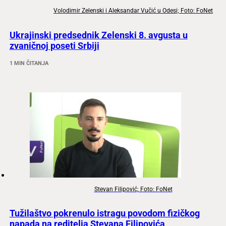
Volodimir Zelenski i Aleksandar Vučić u Odesi; Foto: FoNet
Ukrajinski predsednik Zelenski 8. avgusta u
zvaničnoj poseti Srbiji
1 MIN ČITANJA
Stevan Filipović; Foto: FoNet
Tužilaštvo pokrenulo istragu povodom fizičkog
napada na reditelja Stevana Filipovića