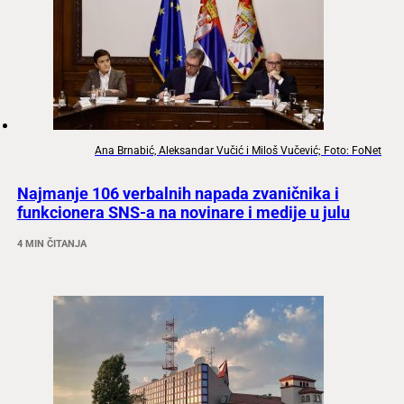
Ana Brnabić, Aleksandar Vučić i Miloš Vučević; Foto: FoNet
Najmanje 106 verbalnih napada zvaničnika i
funkcionera SNS-a na novinare i medije u julu
4 MIN ČITANJA