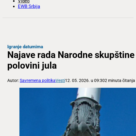
Video
EWB Srbija
Igranje datumima
Najave rada Narodne skupštine u
polovini jula
Autor:
Savremena politika
Vesti
12. 05. 2026. u 09:30
2 minuta čitanja