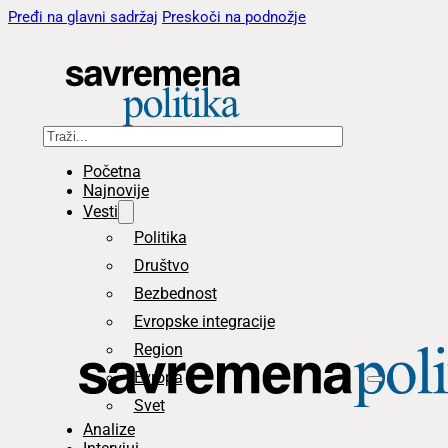
Pređi na glavni sadržaj
Preskoči na podnožje
Pretraga
Početna
Najnovije
Vesti
Politika
Društvo
Bezbednost
Evropske integracije
Region
Evropa
Svet
Analize