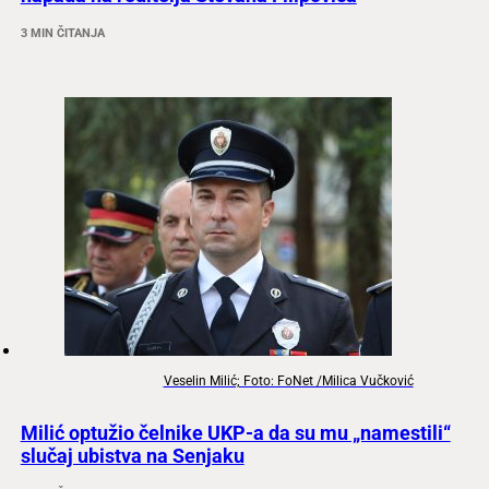
3 MIN ČITANJA
Veselin Milić; Foto: FoNet /Milica Vučković
Milić optužio čelnike UKP-a da su mu „namestili“
slučaj ubistva na Senjaku