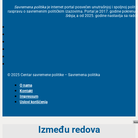
Savremena politika
je internet portal posvećen unutrašnjoj i spoljnoj politic
raspravu o savremenim političkim izazovima. Portal je 2017. godine pokrenu
Srbija
, a od 2025. godine nastavlja sa ra
© 2025 Centar savremene politike – Savremena politika
O nama
Kontakt
Impressum
Uslovi korišćenja
Između redova