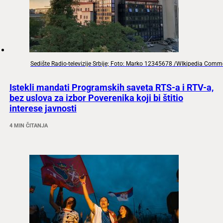
Sedište Radio-televizije Srbije; Foto: Marko 12345678 /WIkipedia Com
Istekli mandati Programskih saveta RTS-a i RTV-a,
bez uslova za izbor Poverenika koji bi štitio
interese javnosti
4 MIN ČITANJA