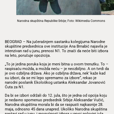
Narodna skupština Republike Srbije; Foto: Wikimedia Commons
BEOGRAD – Na jučerašnjem sastanku kolegijuma Narodne
skupštine predsednica ove institucije Ana Brnabić najavila je
intenzivan rad u junu, prenosi N1. To znači da neće biti izbora
na leto, poručuje opozicija.
„To je jedina poruka koja je meni bitna u ovom trenutku. To –
raspisaću možda, a možda neću – je neozbiljno. A on tvrdi da
je ovo ozbiljna država. Ako je ozbiljna država, nek’ kaže kad
su izbori, da se mi lepo spremamo za izbore“, rekao je
narodni poslanik Ekološkog ustanka Aleksandar Jovanović
Ćuta za N1.
Da bi se izbori održali do 12. jula, što je jedna od opcija koju
je nedavno spomenuo predsednik Srbije Aleksandar Vučić,
Narodna skupština morala bi da se raspusti najkasnije 28.
maja, odnosno 45 dana unapred. Ukoliko Narodna skupština
nastavi rad u junu, i mogućnost izbora u prvoj polovini jula