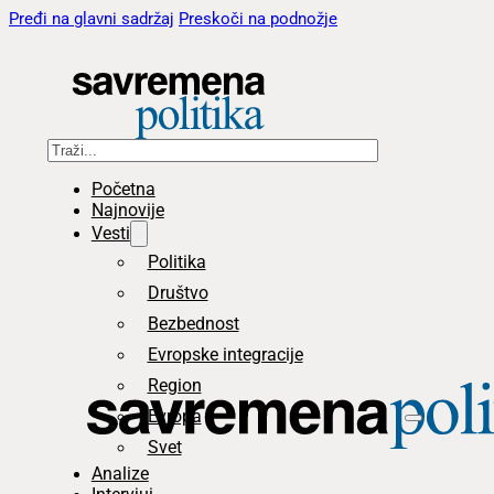
Pređi na glavni sadržaj
Preskoči na podnožje
Pretraga
Početna
Najnovije
Vesti
Politika
Društvo
Bezbednost
Evropske integracije
Region
Evropa
Svet
Analize