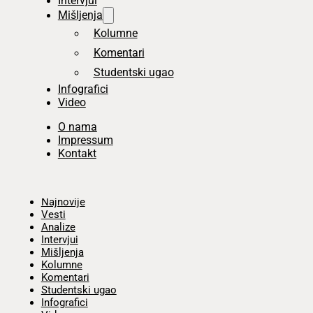
Intervjui
Mišljenja
Kolumne
Komentari
Studentski ugao
Infografici
Video
O nama
Impressum
Kontakt
Početna
Najnovije
Vesti
Analize
Intervjui
Mišljenja
Kolumne
Komentari
Studentski ugao
Infografici