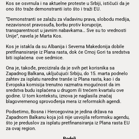
Kos se osvrnula i na aktuelne proteste u Srbiji, ističući da je
ono što traže demonstranti isto što i traži EU.
“Demonstranti se zalažu za vladavinu prava, slobodu medija,
nezavisnost pravosuđa, borbu protiv korupcije,
transparentnost u javnim nabavkama… Sve su to vrednosti
Unije”, navela je Marta Kos.
Kos je istakla da su Albanija i Severna Makedonija dobile
pretfinansiranje iz Plana rasta, dok će Crnoj Gori ta sredstva
biti isplaćena ove sedmice.
Ona je, takođe, precizirala da je svih pet korisnika sa
Zapadnog Balkana, uključujući Srbiju, do 15. marta podnelo
zahtev za isplatu naredne tranše iz Plana rasta, kao i da
Evropska komisija trenutno razmatra mogućnost da im
sredstva budu isplaćena u drugom ili trećem kvartalu ove
godine. U tom kontekstu, iznova je naglasila značaj
blagovremenog sprovođenja mera iz reformskih agendi.
Podsetimo, Bosna i Hercegovina je jedina država na
Zapadnom Balkanu koja još nije usvojila reformsku agendu,
što je preduslov za isplatu pretfinansiranja iz Plana rasta EU
za ovaj region.
Podeli