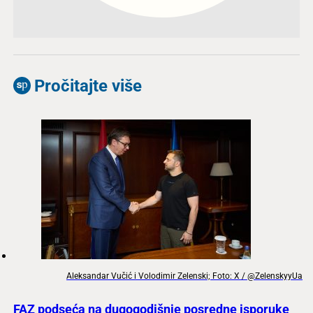
Pročitajte više
Aleksandar Vučić i Volodimir Zelenski; Foto: X / @ZelenskyyUa
FAZ podseća na dugogodišnje posredne isporuke