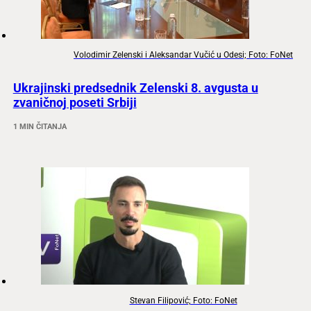
Volodimir Zelenski i Aleksandar Vučić u Odesi; Foto: FoNet
Ukrajinski predsednik Zelenski 8. avgusta u
zvaničnoj poseti Srbiji
1 MIN ČITANJA
Stevan Filipović; Foto: FoNet