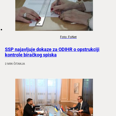
Foto: FoNet
SSP najavljuje dokaze za ODIHR o opstrukciji
kontrole biračkog spiska
2 MIN ČITANJA