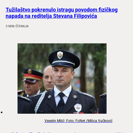
Tužilaštvo pokrenulo istragu povodom fizičkog
napada na reditelja Stevana Filipovića
3 MIN ČITANJA
Veselin Milić; Foto: FoNet /Milica Vučković