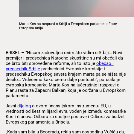
Marta Kos na raspravi o Srbiji u Evropskom parlament; Foto:
Evropska unija
BRISEL – “Nisam zadovoljna onim što vidim u Srbiji… Novi
premijer i predsednica Narodne skupštine su mi obećali da
će brzo biti sprovedene reforme, ali to isto je
obećao i
predsednik Srbije
predsednici Evropske komisije i
predsedniku Evropskog saveta krajem marta pa se ništa nije
desilo… Videćemo kako ćemo dalje postupiti”, poručila je
evropska komesarka Marta Kos na jučerašnjoj raspravi o
Planu rasta za Zapadni Balkan, koja je održana u Evropskom
parlamentu.
Javni
dijalog
o ovom finansijskom instrumentu EU, u
vrednosti od šest milijardi evra, vođen je između komesarke
Kos i članova Odbora za spoljne poslove i Odbora za budžet
Evropskog parlamenta u Briselu.
„Kada sam bila u Beogradu, rekla sam gospodinu Vučiću da,