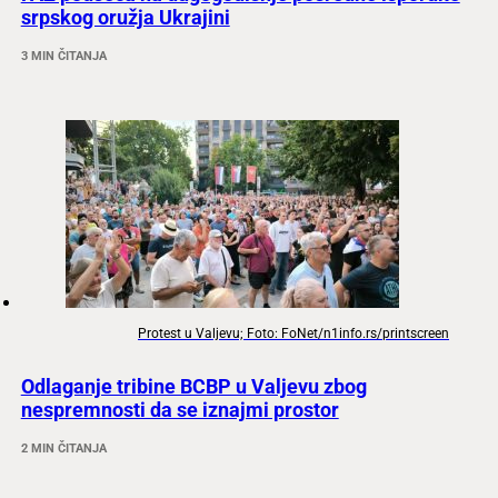
srpskog oružja Ukrajini
3 MIN ČITANJA
Protest u Valjevu; Foto: FoNet/n1info.rs/printscreen
Odlaganje tribine BCBP u Valjevu zbog
nespremnosti da se iznajmi prostor
2 MIN ČITANJA