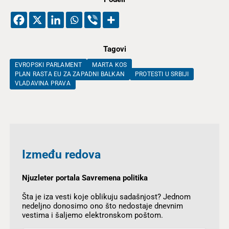
Tagovi
EVROPSKI PARLAMENT
MARTA KOS
PLAN RASTA EU ZA ZAPADNI BALKAN
PROTESTI U SRBIJI
VLADAVINA PRAVA
Između redova
Njuzleter portala Savremena politika
Šta je iza vesti koje oblikuju sadašnjost? Jednom
nedeljno donosimo ono što nedostaje dnevnim
vestima i šaljemo elektronskom poštom.