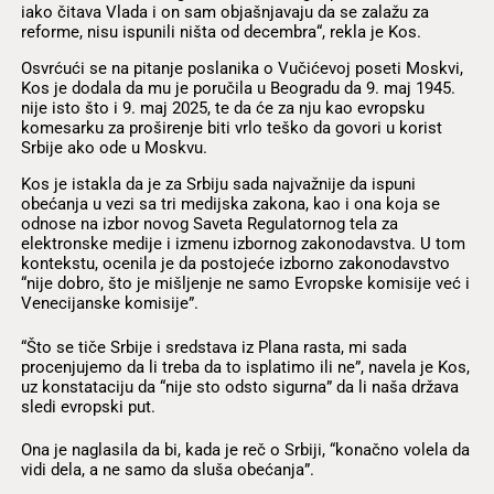
iako čitava Vlada i on sam objašnjavaju da se zalažu za
reforme, nisu ispunili ništa od decembra“, rekla je Kos.
Osvrćući se na pitanje poslanika o Vučićevoj poseti Moskvi,
Kos je dodala da mu je poručila u Beogradu da 9. maj 1945.
nije isto što i 9. maj 2025, te da će za nju kao evropsku
komesarku za proširenje biti vrlo teško da govori u korist
Srbije ako ode u Moskvu.
Kos je istakla da je za Srbiju sada najvažnije da ispuni
obećanja u vezi sa tri medijska zakona, kao i ona koja se
odnose na izbor novog Saveta Regulatornog tela za
elektronske medije i izmenu izbornog zakonodavstva. U tom
kontekstu, ocenila je da postojeće izborno zakonodavstvo
“nije dobro, što je mišljenje ne samo Evropske komisije već i
Venecijanske komisije”.
“Što se tiče Srbije i sredstava iz Plana rasta, mi sada
procenjujemo da li treba da to isplatimo ili ne”, navela je Kos,
uz konstataciju da “nije sto odsto sigurna” da li naša država
sledi evropski put.
Ona je naglasila da bi, kada je reč o Srbiji, “konačno volela da
vidi dela, a ne samo da sluša obećanja”.