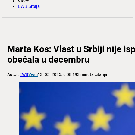
Video
EWB Srbija
Marta Kos: Vlast u Srbiji nije is
obećala u decembru
Autor:
EWB
Vesti
13. 05. 2025. u 08:19
3 minuta čitanja