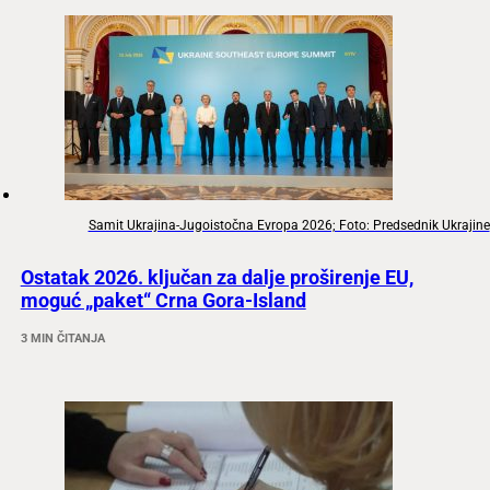
Samit Ukrajina-Jugoistočna Evropa 2026; Foto: Predsednik Ukrajine
Ostatak 2026. ključan za dalje proširenje EU,
moguć „paket“ Crna Gora-Island
3 MIN ČITANJA