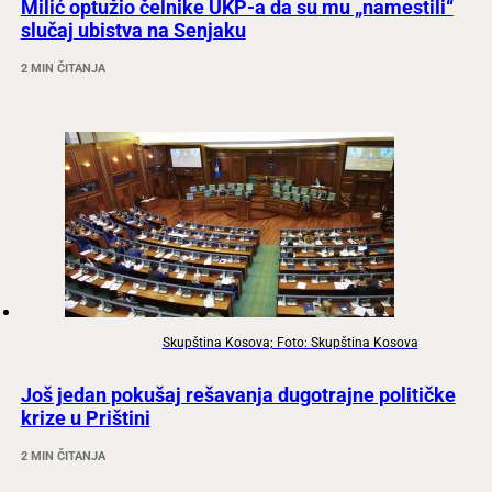
Milić optužio čelnike UKP-a da su mu „namestili“
slučaj ubistva na Senjaku
2 MIN ČITANJA
Skupština Kosova; Foto: Skupština Kosova
Još jedan pokušaj rešavanja dugotrajne političke
krize u Prištini
2 MIN ČITANJA