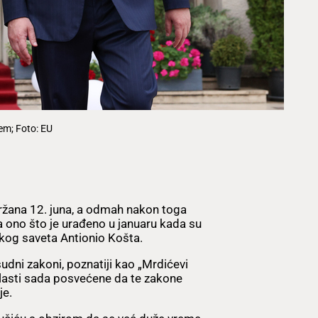
em; Foto: EU
ržana 12. juna, a odmah nakon toga
a ono što je urađeno u januaru kada su
skog saveta Antionio Košta.
sudni zakoni, poznatiji kao „Mrdićevi
 vlasti sada posvećene da te zakone
je.