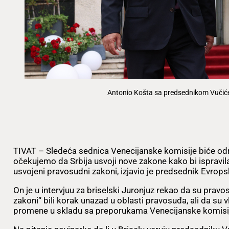
Antonio Košta sa predsednikom Vučić
TIVAT – Sledeća sednica Venecijanske komisije biće od
očekujemo da Srbija usvoji nove zakone kako bi ispravil
usvojeni pravosudni zakoni, izjavio je predsednik Evrop
On je u intervjuu za briselski Juronjuz rekao da su pravo
zakoni“ bili korak unazad u oblasti pravosuđa, ali da su
promene u skladu sa preporukama Venecijanske komisi