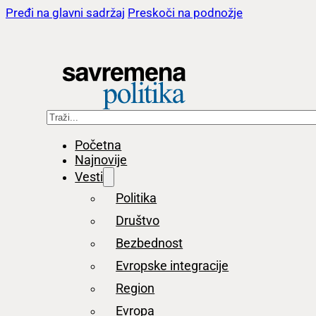
Pređi na glavni sadržaj
Preskoči na podnožje
Pretraga
Početna
Najnovije
Vesti
Politika
Društvo
Bezbednost
Evropske integracije
Region
Evropa