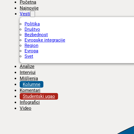
Početna
Najnovije
Vesti
Politika
Društvo
Bezbednost
Evropske integracije
Region
Evropa
Svet
Analize
Intervjui
Mišljenja
Kolumne
Komentari
Studentski ugao
Infografici
Video