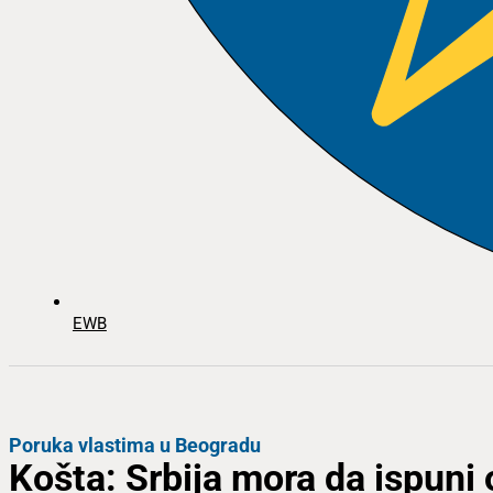
EWB
Poruka vlastima u Beogradu
Košta: Srbija mora da ispun