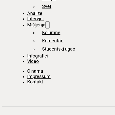
Svet
Analize
Intervjui
Mišljenja
Kolumne
Komentari
Studentski ugao
Infografici
Video
O nama
Impressum
Kontakt