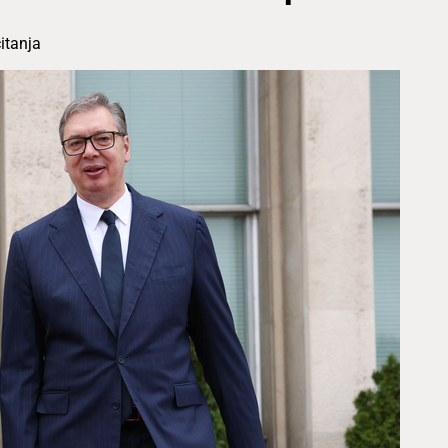
itanja