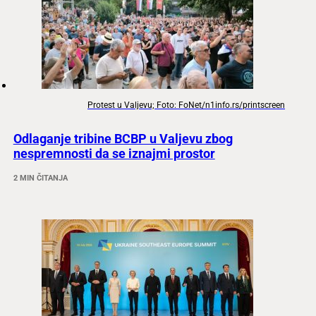
Protest u Valjevu; Foto: FoNet/n1info.rs/printscreen
Odlaganje tribine BCBP u Valjevu zbog
nespremnosti da se iznajmi prostor
2 MIN ČITANJA