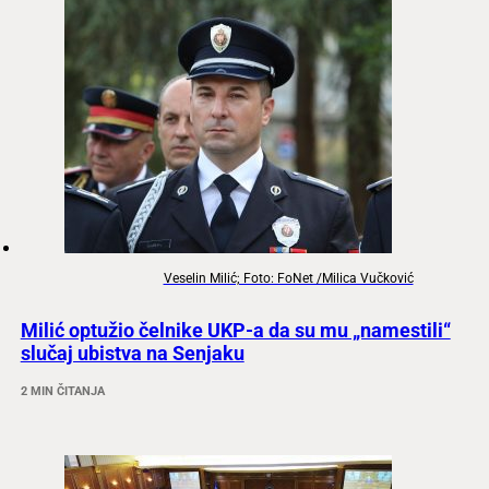
Veselin Milić; Foto: FoNet /Milica Vučković
Milić optužio čelnike UKP-a da su mu „namestili“
slučaj ubistva na Senjaku
2 MIN ČITANJA