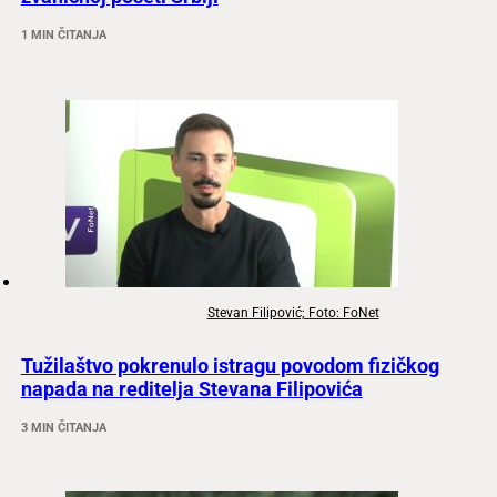
1 MIN ČITANJA
Stevan Filipović; Foto: FoNet
Tužilaštvo pokrenulo istragu povodom fizičkog
napada na reditelja Stevana Filipovića
3 MIN ČITANJA