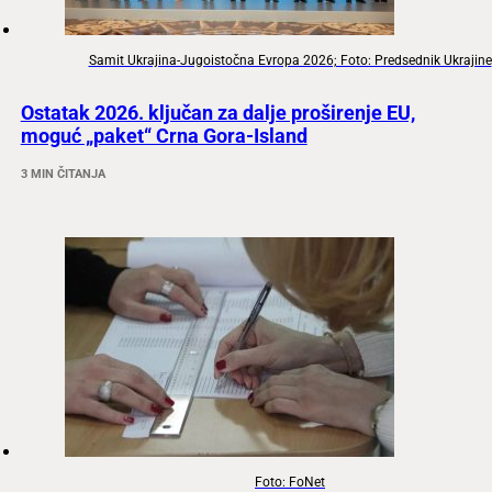
Samit Ukrajina-Jugoistočna Evropa 2026; Foto: Predsednik Ukrajine
Ostatak 2026. ključan za dalje proširenje EU,
moguć „paket“ Crna Gora-Island
3 MIN ČITANJA
Foto: FoNet