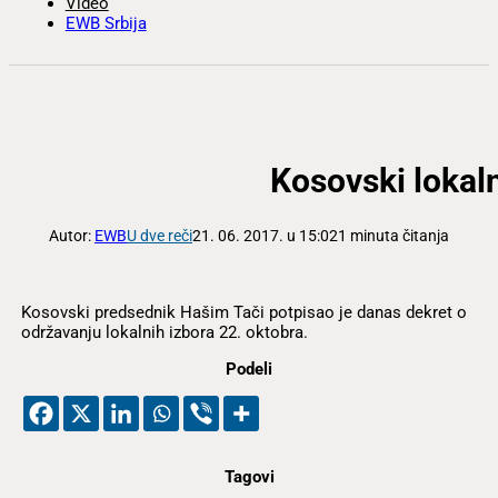
Video
EWB Srbija
Kosovski lokaln
Autor:
EWB
U dve reči
21. 06. 2017. u 15:02
1 minuta čitanja
Kosovski predsednik Hašim Tači potpisao je danas dekret o
održavanju lokalnih izbora 22. oktobra.
Podeli
Tagovi