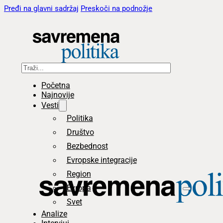
Pređi na glavni sadržaj
Preskoči na podnožje
Pretraga
Početna
Najnovije
Vesti
Politika
Društvo
Bezbednost
Evropske integracije
Region
Evropa
Svet
Analize