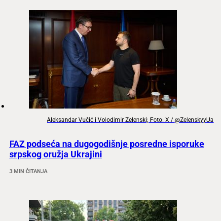
Aleksandar Vučić i Volodimir Zelenski; Foto: X / @ZelenskyyUa
FAZ podseća na dugogodišnje posredne isporuke
srpskog oružja Ukrajini
3 MIN ČITANJA