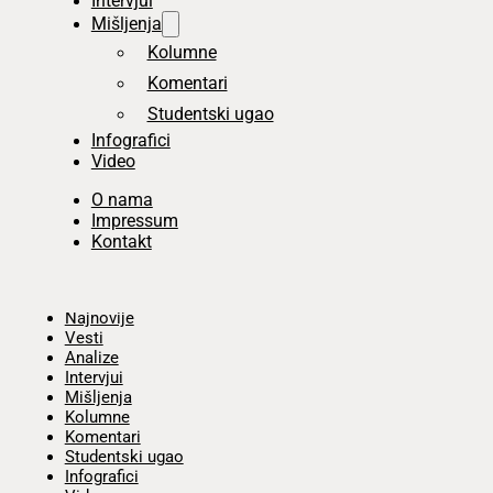
Intervjui
Mišljenja
Kolumne
Komentari
Studentski ugao
Infografici
Video
O nama
Impressum
Kontakt
Početna
Najnovije
Vesti
Analize
Intervjui
Mišljenja
Kolumne
Komentari
Studentski ugao
Infografici