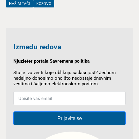
HAŠIM TAČI
KOSOVO
Između redova
Njuzleter portala Savremena politika
Šta je iza vesti koje oblikuju sadašnjost? Jednom
nedeljno donosimo ono što nedostaje dnevnim
vestima i šaljemo elektronskom poštom.
Prijavite se