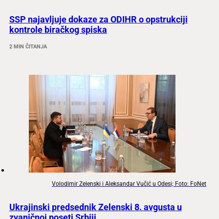
SSP najavljuje dokaze za ODIHR o opstrukciji
kontrole biračkog spiska
2 MIN ČITANJA
Volodimir Zelenski i Aleksandar Vučić u Odesi; Foto: FoNet
Ukrajinski predsednik Zelenski 8. avgusta u
zvaničnoj poseti Srbiji