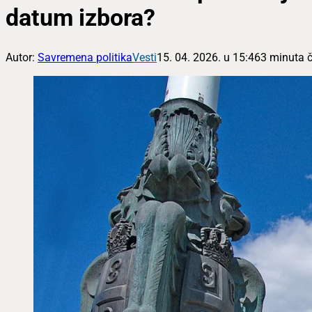
datum izbora?
Autor:
Savremena politika
Vesti
15. 04. 2026. u 15:46
3 minuta č