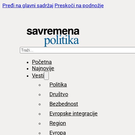
Pređi na glavni sadržaj
Preskoči na podnožje
Pretraga
Početna
Najnovije
Vesti
Politika
Društvo
Bezbednost
Evropske integracije
Region
Evropa