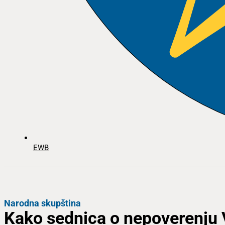
EWB
Narodna skupština
Kako sednica o nepoverenju V