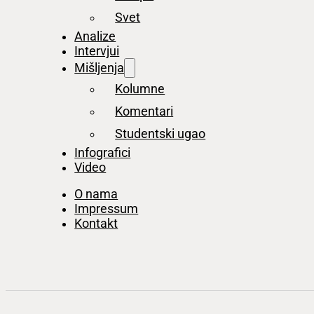
Svet
Analize
Intervjui
Mišljenja
Kolumne
Komentari
Studentski ugao
Infografici
Video
O nama
Impressum
Kontakt