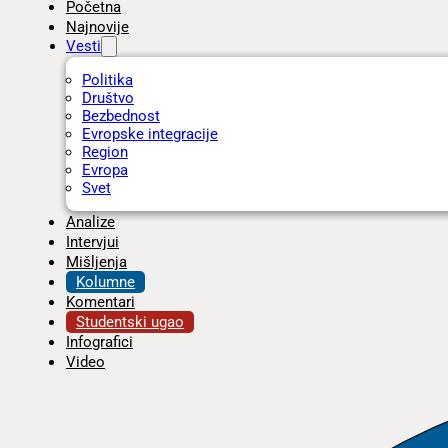
Početna
Najnovije
Vesti
Politika
Društvo
Bezbednost
Evropske integracije
Region
Evropa
Svet
Analize
Intervjui
Mišljenja
Kolumne
Komentari
Studentski ugao
Infografici
Video