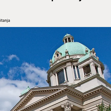
itanja