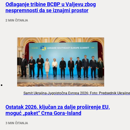
Odlaganje tribine BCBP u Valjevu zbog
nespremnosti da se iznajmi prostor
2 MIN ČITANJA
Samit Ukrajina-Jugoistočna Evropa 2026; Foto: Predsednik Ukrajine
Ostatak 2026. ključan za dalje proširenje EU,
moguć „paket“ Crna Gora-Island
3 MIN ČITANJA