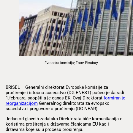
Evropska komisija; Foto: Pixabay
BRISEL – Generalni direktorat Evropske komisije za
proširenje i istočno susedstvo (DG ENEST) počeo je da radi
1.februara, saopštila je danas EK. Ovaj Direktorat
formiran je
reorganizacijom
Generalnog direktorata za evropsko
susedstvo i pregovore o proširenju (DG NEAR).
Jedan od glavnih zadataka Direktorata biće komunikacija o
koristima proširenja u državama članicama EU kao i
državama koje su u procesu proširenja.