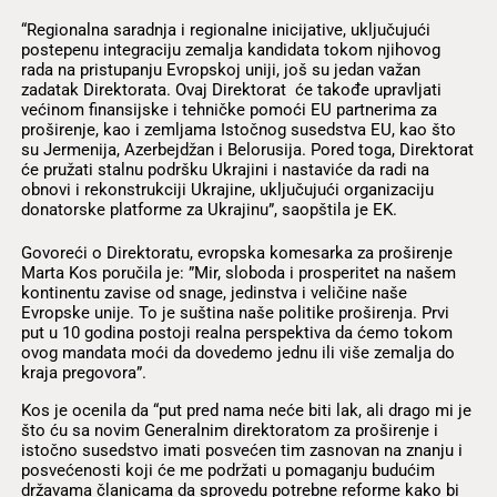
“Regionalna saradnja i regionalne inicijative, uključujući
postepenu integraciju zemalja kandidata tokom njihovog
rada na pristupanju Evropskoj uniji, još su jedan važan
zadatak Direktorata. Ovaj Direktorat će takođe upravljati
većinom finansijske i tehničke pomoći EU partnerima za
proširenje, kao i zemljama Istočnog susedstva EU, kao što
su Jermenija, Azerbejdžan i Belorusija. Pored toga, Direktorat
će pružati stalnu podršku Ukrajini i nastaviće da radi na
obnovi i rekonstrukciji Ukrajine, uključujući organizaciju
donatorske platforme za Ukrajinu”, saopštila je EK.
Govoreći o Direktoratu, evropska komesarka za proširenje
Marta Kos poručila je: ”Mir, sloboda i prosperitet na našem
kontinentu zavise od snage, jedinstva i veličine naše
Evropske unije. To je suština naše politike proširenja. Prvi
put u 10 godina postoji realna perspektiva da ćemo tokom
ovog mandata moći da dovedemo jednu ili više zemalja do
kraja pregovora”.
Kos je ocenila da “put pred nama neće biti lak, ali drago mi je
što ću sa novim Generalnim direktoratom za proširenje i
istočno susedstvo imati posvećen tim zasnovan na znanju i
posvećenosti koji će me podržati u pomaganju budućim
državama članicama da sprovedu potrebne reforme kako bi