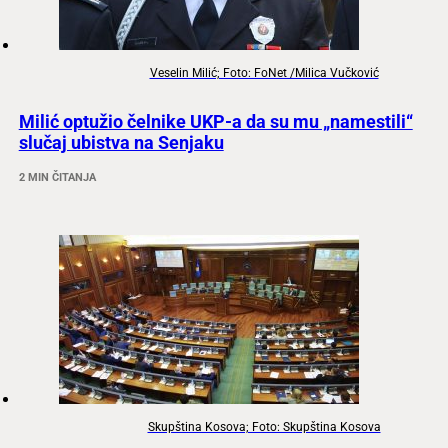
Veselin Milić; Foto: FoNet /Milica Vučković
Milić optužio čelnike UKP-a da su mu „namestili“
slučaj ubistva na Senjaku
2 MIN ČITANJA
Skupština Kosova; Foto: Skupština Kosova