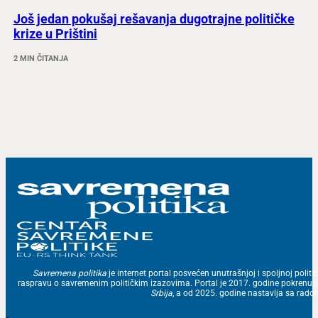
Još jedan pokušaj rešavanja dugotrajne političke
krize u Prištini
2 MIN ČITANJA
Savremena politika
je internet portal posvećen unutrašnjoj i spoljnoj politic
raspravu o savremenim političkim izazovima. Portal je 2017. godine pokrenu
Srbija
, a od 2025. godine nastavlja sa ra