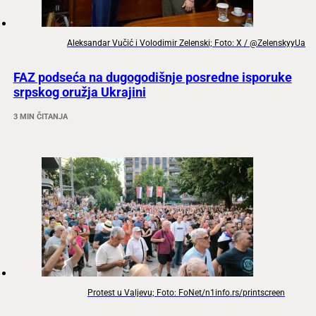
Aleksandar Vučić i Volodimir Zelenski; Foto: X / @ZelenskyyUa
FAZ podseća na dugogodišnje posredne isporuke
srpskog oružja Ukrajini
3 MIN ČITANJA
Protest u Valjevu; Foto: FoNet/n1info.rs/printscreen