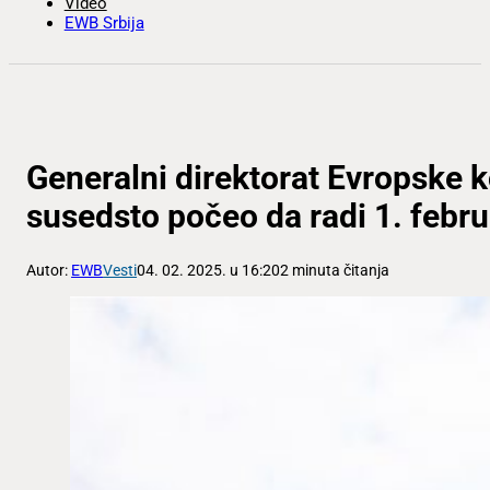
Video
EWB Srbija
Generalni direktorat Evropske k
susedsto počeo da radi 1. febr
Autor:
EWB
Vesti
04. 02. 2025. u 16:20
2 minuta čitanja