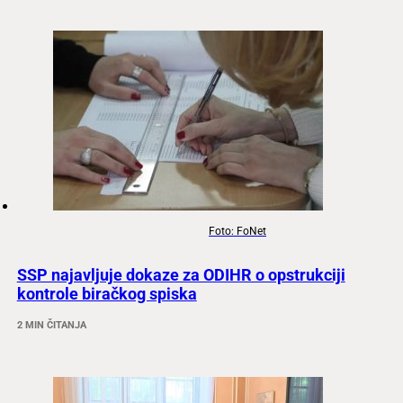
Foto: FoNet
SSP najavljuje dokaze za ODIHR o opstrukciji
kontrole biračkog spiska
2 MIN ČITANJA