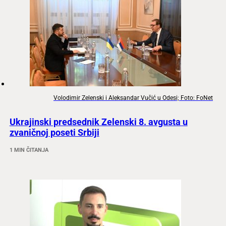
Volodimir Zelenski i Aleksandar Vučić u Odesi; Foto: FoNet
Ukrajinski predsednik Zelenski 8. avgusta u
zvaničnoj poseti Srbiji
1 MIN ČITANJA