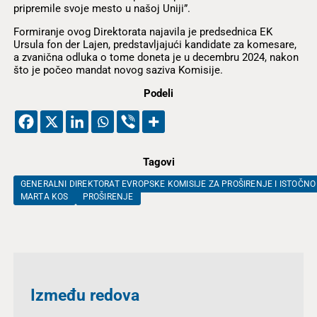
pripremile svoje mesto u našoj Uniji”.
Formiranje ovog Direktorata najavila je predsednica EK
Ursula fon der Lajen, predstavljajući kandidate za komesare,
a zvanična odluka o tome doneta je u decembru 2024, nakon
što je počeo mandat novog saziva Komisije.
Podeli
Tagovi
GENERALNI DIREKTORAT EVROPSKE KOMISIJE ZA PROŠIRENJE I ISTOČN
MARTA KOS
PROŠIRENJE
Između redova