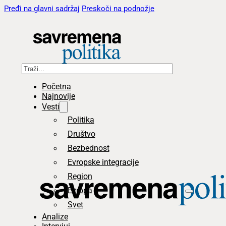
Pređi na glavni sadržaj
Preskoči na podnožje
Pretraga
Početna
Najnovije
Vesti
Politika
Društvo
Bezbednost
Evropske integracije
Region
Evropa
Svet
Analize