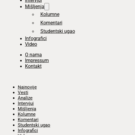
Intervjui
Mišljenja
Kolumne
Komentari
Studentski ugao
Infografici
Video
O nama
Impressum
Kontakt
Početna
Najnovije
Vesti
Analize
Intervjui
Mišljenja
Kolumne
Komentari
Studentski ugao
Infografici