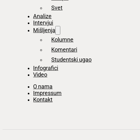
Svet
Analize
Intervjui
Mišljenja
Kolumne
Komentari
Studentski ugao
Infografici
Video
O nama
Impressum
Kontakt