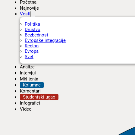
Početna
Najnovije
Vesti
Politika
Društvo
Bezbednost
Evropske integracije
Region
Evropa
Svet
Analize
Intervjui
Mišljenja
Kolumne
Komentari
Studentski ugao
Infografici
Video