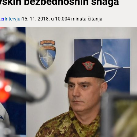
skih bezbednosnih snaga
er
Intervjui
15. 11. 2018. u 10:00
4 minuta čitanja