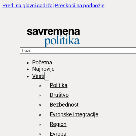
Pređi na glavni sadržaj
Preskoči na podnožje
Pretraga
Početna
Najnovije
Vesti
Politika
Društvo
Bezbednost
Evropske integracije
Region
Evropa