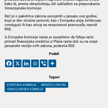
kako bi, prema obrazloženju, bili usklađeni sa preporukama
Venecijanske komisije.
Reč je o paketima zakona usvojenih u januaru ove godine,
koje je deo stručne javnosti, kao i Evropska unija, kritikovao
ocenjujući ih kao uticaj na nezavisnost pravosuđa, navodi
RSE.
Iz Evropske komisije ranije je saopšteno da Srbija neće
primati finansijska sredstva iz Plana rasta dok su na snazi
januarske verzije ovih zakona, podseća RSE.
Podeli
Tagovi
EVROPSKA KOMISIJA
MRDIĆEVI ZAKONI
VENECIJANSKA KOMISIJA