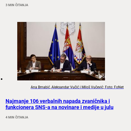
3 MIN ČITANJA
Ana Brnabić, Aleksandar Vučić i Miloš Vučević; Foto: FoNet
Najmanje 106 verbalnih napada zvaničnika i
funkcionera SNS-a na novinare i medije u julu
4 MIN ČITANJA