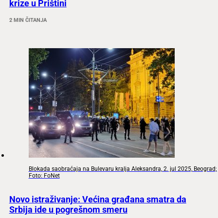
krize u Prištini
2 MIN ČITANJA
Blokada saobraćaja na Bulevaru kralja Aleksandra, 2. jul 2025, Beograd;
Foto: FoNet
Novo istraživanje: Većina građana smatra da
Srbija ide u pogrešnom smeru