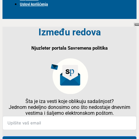
Uslovi korišćenja
Između redova
Njuzleter portala Savremena politika
Šta je iza vesti koje oblikuju sadašnjost?
Jednom nedeljno donosimo ono što nedostaje dnevnim
vestima i šaljemo elektronskom poštom.