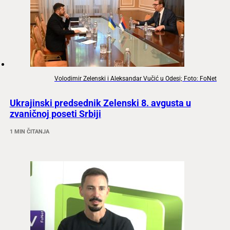
Volodimir Zelenski i Aleksandar Vučić u Odesi; Foto: FoNet
Ukrajinski predsednik Zelenski 8. avgusta u
zvaničnoj poseti Srbiji
1 MIN ČITANJA