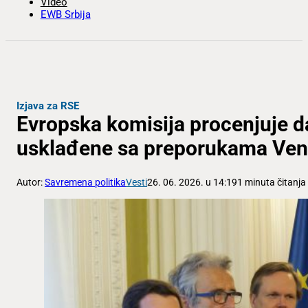
Video
EWB Srbija
Izjava za RSE
Evropska komisija procenjuje d
usklađene sa preporukama Ven
Autor:
Savremena politika
Vesti
26. 06. 2026. u 14:19
1 minuta čitanja