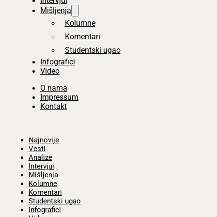
Intervjui
Mišljenja
Kolumne
Komentari
Studentski ugao
Infografici
Video
O nama
Impressum
Kontakt
Početna
Najnovije
Vesti
Analize
Intervjui
Mišljenja
Kolumne
Komentari
Studentski ugao
Infografici