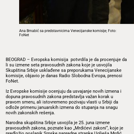
Ana Brnabić sa predstavnicima Venecijanske komisije; Foto:
FoNet
BEOGRAD – Evropska komisija potvrdila je da procenjuje da
li su izmene seta pravosudnih zakona koje je usvojila
Skupština Srbije usklađene sa preporukama Venecijanske
komisije, objavio je danas Radio Slobodna Evropa, prenosi
FoNet.
Iz Evropske komisije ocenjuju da usvajanje novih izmena i
dopuna pravosudnih zakona predstavlja važan korak u
pravom smeru, ali istovremeno pozivaju vlasti u Srbiji da
odlože primenu januarskih izmena do stupanja na snagu
novih zakonskih rešenja.
Narodna skupština Srbije usvojila je 25. juna izmene
pravosudnih zakona, poznate kao „Mrdićevi zakoni“, koje je
predložio poslanik Srpske napredne stranke Uglješa Mrdić,