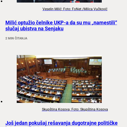
Veselin Milić; Foto: FoNet /Milica Vučković
Milić optužio čelnike UKP-a da su mu „namestili“
slučaj ubistva na Senjaku
2 MIN ČITANJA
Skupština Kosova; Foto: Skupština Kosova
Još jedan pokušaj rešavanja dugotrajne političke