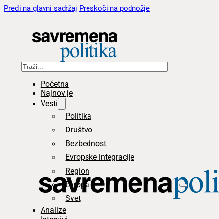
Pređi na glavni sadržaj
Preskoči na podnožje
Pretraga
Početna
Najnovije
Vesti
Politika
Društvo
Bezbednost
Evropske integracije
Region
Evropa
Svet
Analize