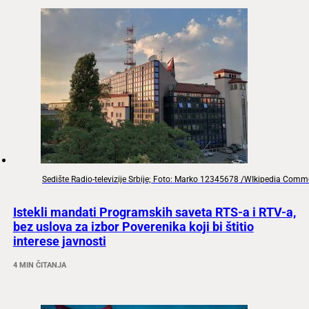
Sedište Radio-televizije Srbije; Foto: Marko 12345678 /WIkipedia Com
Istekli mandati Programskih saveta RTS-a i RTV-a,
bez uslova za izbor Poverenika koji bi štitio
interese javnosti
4 MIN ČITANJA