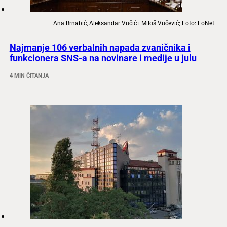
Ana Brnabić, Aleksandar Vučić i Miloš Vučević; Foto: FoNet
Najmanje 106 verbalnih napada zvaničnika i
funkcionera SNS-a na novinare i medije u julu
4 MIN ČITANJA