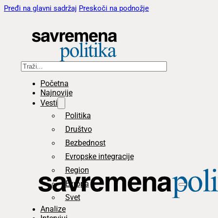
Pređi na glavni sadržaj
Preskoči na podnožje
Pretraga
Početna
Najnovije
Vesti
Politika
Društvo
Bezbednost
Evropske integracije
Region
Evropa
Svet
Analize