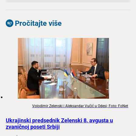
Pročitajte više
Volodimir Zelenski i Aleksandar Vučić u Odesi; Foto: FoNet
Ukrajinski predsednik Zelenski 8. avgusta u
zvaničnoj poseti Srbiji