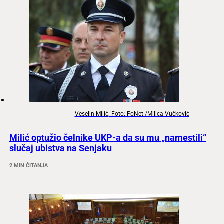
Veselin Milić; Foto: FoNet /Milica Vučković
Milić optužio čelnike UKP-a da su mu „namestili“
slučaj ubistva na Senjaku
2 MIN ČITANJA