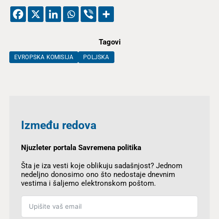
Tagovi
EVROPSKA KOMISIJA
POLJSKA
Između redova
Njuzleter portala Savremena politika
Šta je iza vesti koje oblikuju sadašnjost? Jednom
nedeljno donosimo ono što nedostaje dnevnim
vestima i šaljemo elektronskom poštom.