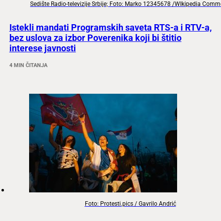
Sedište Radio-televizije Srbije; Foto: Marko 12345678 /WIkipedia Com
Istekli mandati Programskih saveta RTS-a i RTV-a,
bez uslova za izbor Poverenika koji bi štitio
interese javnosti
4 MIN ČITANJA
Foto: Protesti.pics / Gavrilo Andrić