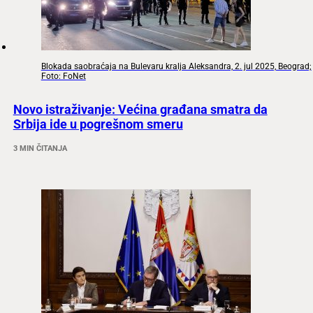
Blokada saobraćaja na Bulevaru kralja Aleksandra, 2. jul 2025, Beograd;
Foto: FoNet
Novo istraživanje: Većina građana smatra da
Srbija ide u pogrešnom smeru
3 MIN ČITANJA