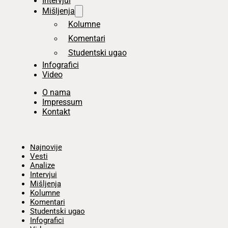
Intervjui
Mišljenja
Kolumne
Komentari
Studentski ugao
Infografici
Video
O nama
Impressum
Kontakt
Početna
Najnovije
Vesti
Analize
Intervjui
Mišljenja
Kolumne
Komentari
Studentski ugao
Infografici