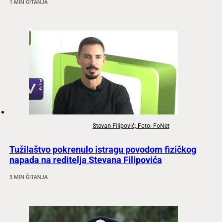
1 MIN ČITANJA
Stevan Filipović; Foto: FoNet
Tužilaštvo pokrenulo istragu povodom fizičkog
napada na reditelja Stevana Filipovića
3 MIN ČITANJA