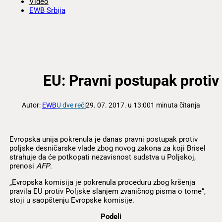
Video
EWB Srbija
EU: Pravni postupak protiv
Autor:
EWB
U dve reči
29. 07. 2017. u 13:00
1 minuta čitanja
Evropska unija pokrenula je danas pravni postupak protiv
poljske desničarske vlade zbog novog zakona za koji Brisel
strahuje da će potkopati nezavisnost sudstva u Poljskoj,
prenosi
AFP
.
„Evropska komisija je pokrenula proceduru zbog kršenja
pravila EU protiv Poljske slanjem zvaničnog pisma o tome“,
stoji u saopštenju Evropske komisije.
Podeli