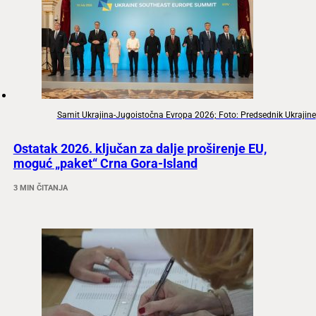
Samit Ukrajina-Jugoistočna Evropa 2026; Foto: Predsednik Ukrajine
Ostatak 2026. ključan za dalje proširenje EU,
moguć „paket“ Crna Gora-Island
3 MIN ČITANJA