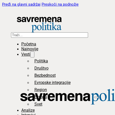
Pređi na glavni sadržaj
Preskoči na podnožje
Pretraga
Početna
Najnovije
Vesti
Politika
Društvo
Bezbednost
Evropske integracije
Region
Evropa
Svet
Analize