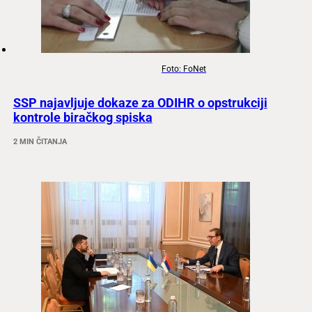
Foto: FoNet
SSP najavljuje dokaze za ODIHR o opstrukciji
kontrole biračkog spiska
2 MIN ČITANJA