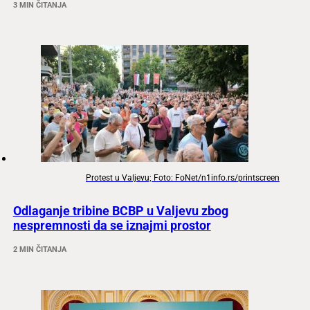
3 MIN ČITANJA
Protest u Valjevu; Foto: FoNet/n1info.rs/printscreen
Odlaganje tribine BCBP u Valjevu zbog
nespremnosti da se iznajmi prostor
2 MIN ČITANJA