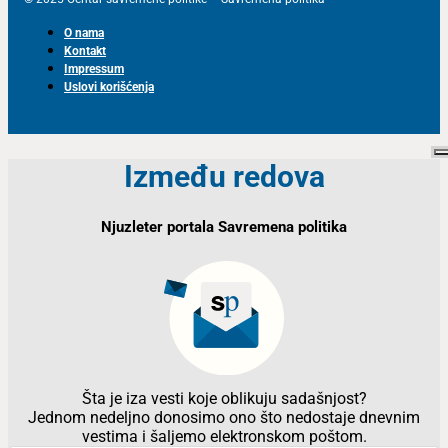
O nama
Kontakt
Impressum
Uslovi korišćenja
Između redova
Njuzleter portala Savremena politika
Šta je iza vesti koje oblikuju sadašnjost?
Jednom nedeljno donosimo ono što nedostaje dnevnim
vestima i šaljemo elektronskom poštom.