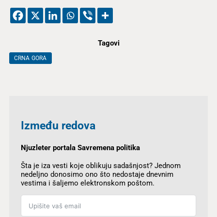
Tagovi
CRNA GORA
Između redova
Njuzleter portala Savremena politika
Šta je iza vesti koje oblikuju sadašnjost? Jednom
nedeljno donosimo ono što nedostaje dnevnim
vestima i šaljemo elektronskom poštom.