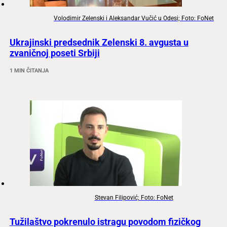
Volodimir Zelenski i Aleksandar Vučić u Odesi; Foto: FoNet
Ukrajinski predsednik Zelenski 8. avgusta u
zvaničnoj poseti Srbiji
1 MIN ČITANJA
Stevan Filipović; Foto: FoNet
Tužilaštvo pokrenulo istragu povodom fizičkog