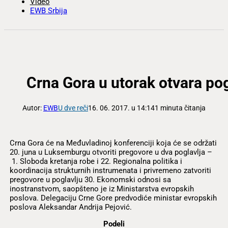
Video
EWB Srbija
Crna Gora u utorak otvara pogl
Autor:
EWB
U dve reči
16. 06. 2017. u 14:14
1 minuta čitanja
Crna Gora će na Međuvladinoj konferenciji koja će se održati
20. juna u Luksemburgu otvoriti pregovore u dva poglavlja –
1. Sloboda kretanja robe i 22. Regionalna politika i
koordinacija strukturnih instrumenata i privremeno zatvoriti
pregovore u poglavlju 30. Ekonomski odnosi sa
inostranstvom, saopšteno je iz Ministarstva evropskih
poslova. Delegaciju Crne Gore predvodiće ministar evropskih
poslova Aleksandar Andrija Pejović.
Podeli