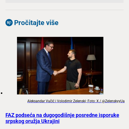
Pročitajte više
Aleksandar Vučić i Volodimir Zelenski; Foto: X / @ZelenskyyUa
FAZ podseća na dugogodišnje posredne isporuke
srpskog oružja Ukrajini