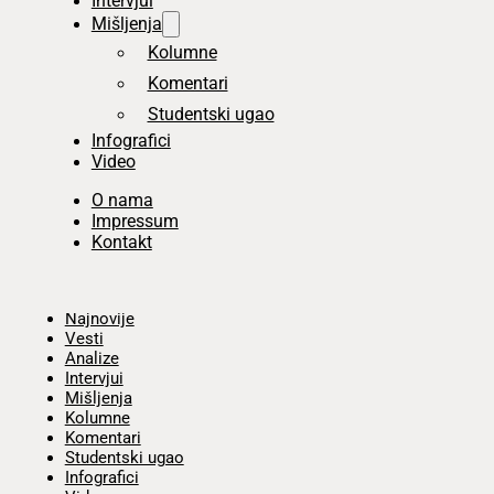
Intervjui
Mišljenja
Kolumne
Komentari
Studentski ugao
Infografici
Video
O nama
Impressum
Kontakt
Početna
Najnovije
Vesti
Analize
Intervjui
Mišljenja
Kolumne
Komentari
Studentski ugao
Infografici