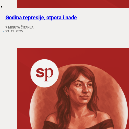
Godina represije, otpora i nade
7 MINUTA ČITANJA
23. 12. 2025.