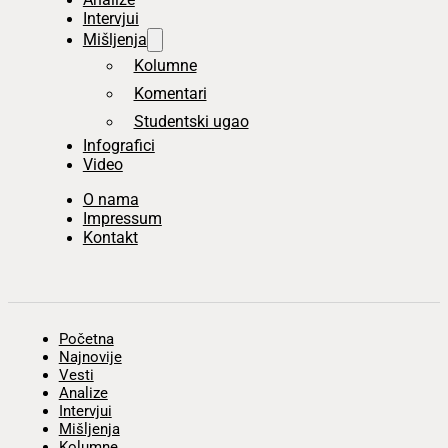
Intervjui
Mišljenja
Kolumne
Komentari
Studentski ugao
Infografici
Video
O nama
Impressum
Kontakt
Početna
Najnovije
Vesti
Analize
Intervjui
Mišljenja
Kolumne