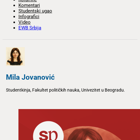
Komentari
Studentski ugao
Infografici
Video
EWB Srbija
Mila Jovanović
Studentkinja, Fakultet političkih nauka, Univezitet u Beogradu.