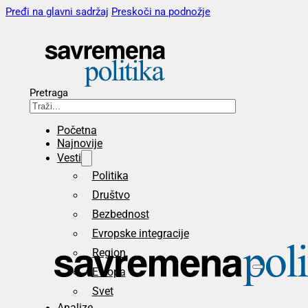
Pređi na glavni sadržaj
Preskoči na podnožje
Pretraga
Početna
Najnovije
Vesti
Politika
Društvo
Bezbednost
Evropske integracije
Region
Evropa
Svet
Analize