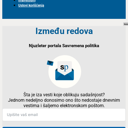
Impressum
Uslovi korišćenja
Između redova
Njuzleter portala Savremena politika
Šta je iza vesti koje oblikuju sadašnjost?
Jednom nedeljno donosimo ono što nedostaje dnevnim
vestima i šaljemo elektronskom poštom.