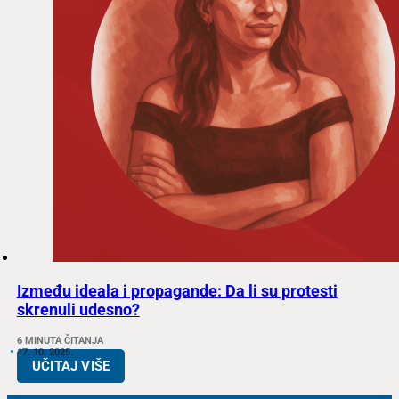
Između ideala i propagande: Da li su protesti
skrenuli udesno?
6 MINUTA ČITANJA
17. 10. 2025.
UČITAJ VIŠE