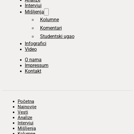
Intervjui
Mišljenja
Kolumne
Komentari
Studentski ugao
Infografici
Video
O nama
Impressum
Kontakt
Početna
Najnovije
Vesti
Analize
Intervjui
Mišljenja
Kolumne