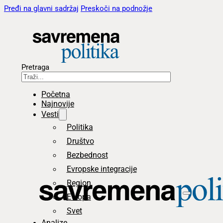
Pređi na glavni sadržaj
Preskoči na podnožje
Pretraga
Početna
Najnovije
Vesti
Politika
Društvo
Bezbednost
Evropske integracije
Region
Evropa
Svet
Analize