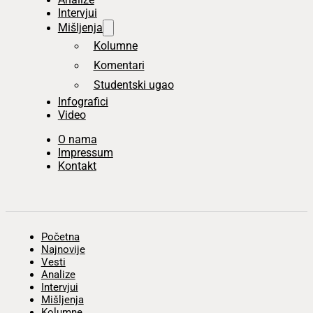
Intervjui
Mišljenja
Kolumne
Komentari
Studentski ugao
Infografici
Video
O nama
Impressum
Kontakt
Početna
Najnovije
Vesti
Analize
Intervjui
Mišljenja
Kolumne