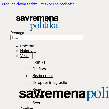
Pređi na glavni sadržaj
Preskoči na podnožje
Pretraga
Početna
Najnovije
Vesti
Politika
Društvo
Bezbednost
Evropske integracije
Region
Evropa
Svet
Analize