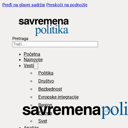
Pređi na glavni sadržaj
Preskoči na podnožje
Pretraga
Početna
Najnovije
Vesti
Politika
Društvo
Bezbednost
Evropske integracije
Region
Evropa
Svet
Analize