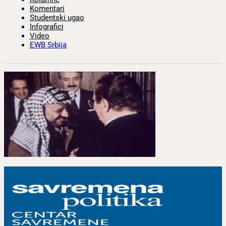
Komentari
Studentski ugao
Infografici
Video
EWB Srbija