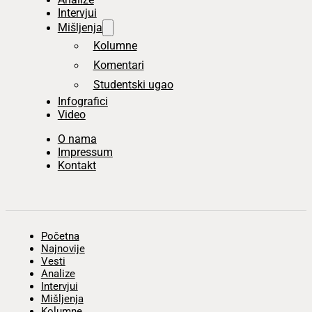
Intervjui
Mišljenja
Kolumne
Komentari
Studentski ugao
Infografici
Video
O nama
Impressum
Kontakt
Početna
Najnovije
Vesti
Analize
Intervjui
Mišljenja
Kolumne