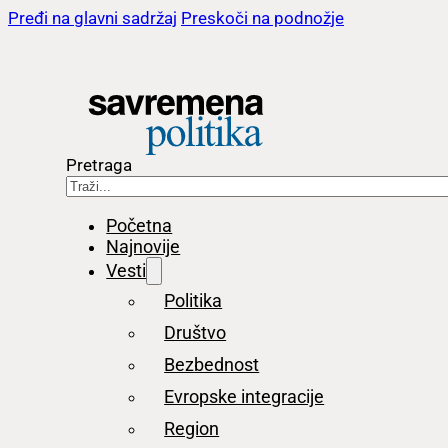
Pređi na glavni sadržaj
Preskoči na podnožje
Pretraga
Početna
Najnovije
Vesti
Politika
Društvo
Bezbednost
Evropske integracije
Region