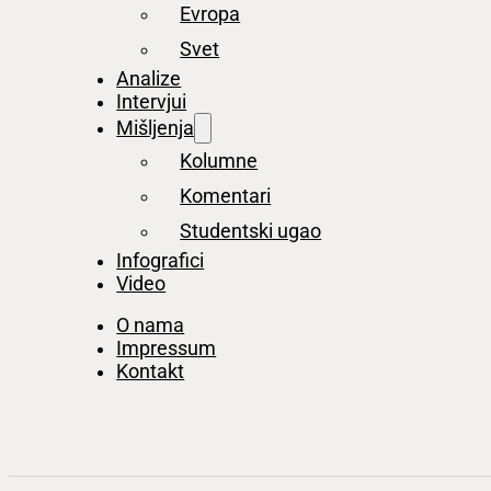
Evropa
Svet
Analize
Intervjui
Mišljenja
Kolumne
Komentari
Studentski ugao
Infografici
Video
O nama
Impressum
Kontakt