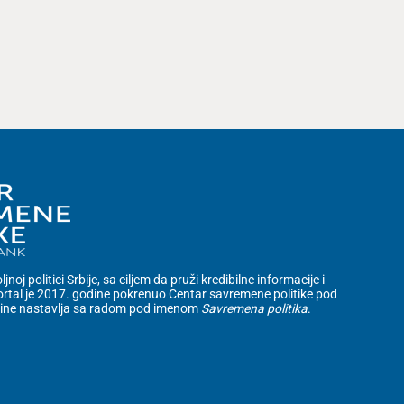
noj politici Srbije, sa ciljem da pruži kredibilne informacije i
rtal je 2017. godine pokrenuo Centar savremene politike pod
dine nastavlja sa radom pod imenom
Savremena politika
.