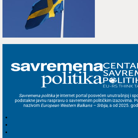
Savremena politika
je internet portal posvećen unutrašnjoj i spolj
podstakne javnu raspravu o savremenim političkim izazovima. Po
nazivom
European Western Balkans – Srbija
, a od 2025. go