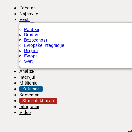
Početna
Najnovije
Vesti
Politika
Društvo
Bezbednost
Evropske integracije
Region
Evropa
Svet
Analize
Intervjui
Mišljenja
Kolumne
Komentari
Studentski ugao
Infografici
Video