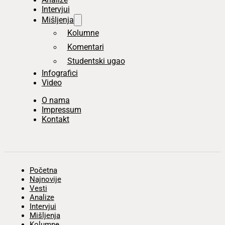
Intervjui
Mišljenja
Kolumne
Komentari
Studentski ugao
Infografici
Video
O nama
Impressum
Kontakt
Početna
Najnovije
Vesti
Analize
Intervjui
Mišljenja
Kolumne