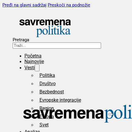
Pređi na glavni sadržaj
Preskoči na podnožje
Pretraga
Početna
Najnovije
Vesti
Politika
Društvo
Bezbednost
Evropske integracije
Region
Evropa
Svet
Analize