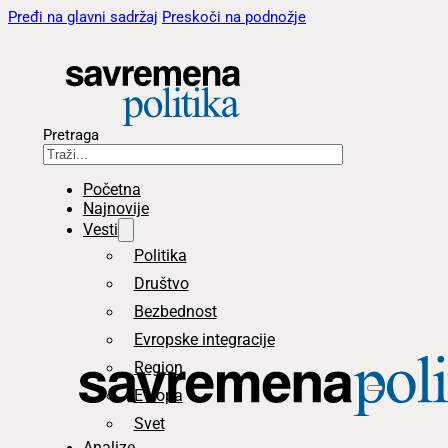
Pređi na glavni sadržaj
Preskoči na podnožje
Pretraga
Početna
Najnovije
Vesti
Politika
Društvo
Bezbednost
Evropske integracije
Region
Evropa
Svet
Analize