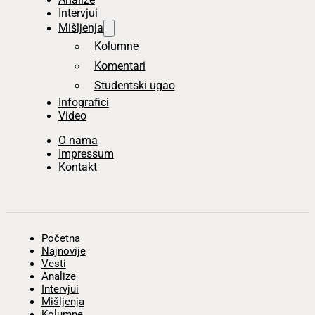
Intervjui
Mišljenja
Kolumne
Komentari
Studentski ugao
Infografici
Video
O nama
Impressum
Kontakt
Početna
Najnovije
Vesti
Analize
Intervjui
Mišljenja
Kolumne