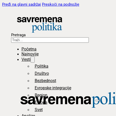
Pređi na glavni sadržaj
Preskoči na podnožje
Pretraga
Početna
Najnovije
Vesti
Politika
Društvo
Bezbednost
Evropske integracije
Region
Evropa
Svet
Analize