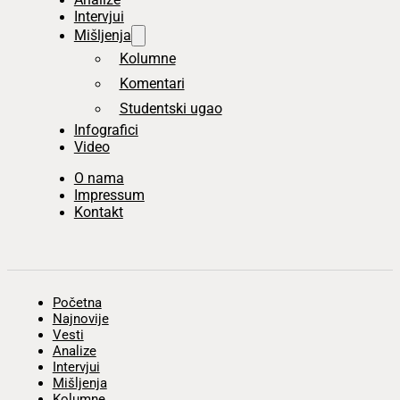
Intervjui
Mišljenja
Kolumne
Komentari
Studentski ugao
Infografici
Video
O nama
Impressum
Kontakt
Početna
Najnovije
Vesti
Analize
Intervjui
Mišljenja
Kolumne