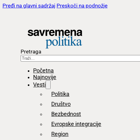
Pređi na glavni sadržaj
Preskoči na podnožje
Pretraga
Početna
Najnovije
Vesti
Politika
Društvo
Bezbednost
Evropske integracije
Region