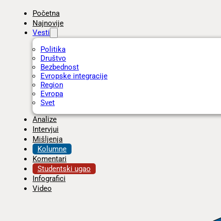
Početna
Najnovije
Vesti
Politika
Društvo
Bezbednost
Evropske integracije
Region
Evropa
Svet
Analize
Intervjui
Mišljenja
Kolumne
Komentari
Studentski ugao
Infografici
Video