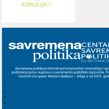
Savremena politika
je internet portal posvećen unutrašnjoj i spolj
podstakne javnu raspravu o savremenim političkim izazovima. Po
nazivom
European Western Balkans – Srbija
, a od 2025. go