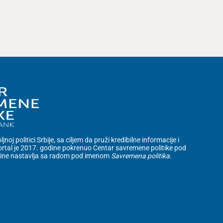
noj politici Srbije, sa ciljem da pruži kredibilne informacije i
rtal je 2017. godine pokrenuo Centar savremene politike pod
dine nastavlja sa radom pod imenom
Savremena politika
.