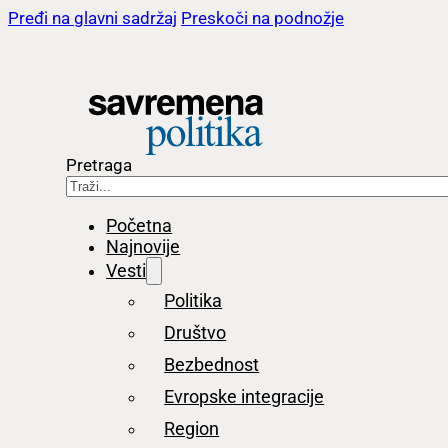
Pređi na glavni sadržaj
Preskoči na podnožje
Pretraga
Početna
Najnovije
Vesti
Politika
Društvo
Bezbednost
Evropske integracije
Region