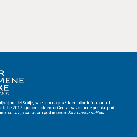
noj politici Srbije, sa ciljem da pruži kredibilne informacije i
rtal je 2017. godine pokrenuo Centar savremene politike pod
dine nastavlja sa radom pod imenom
Savremena politika
.