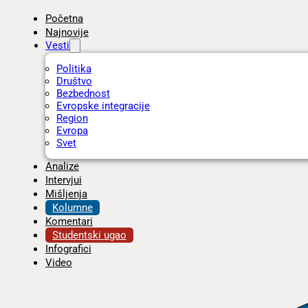
Početna
Najnovije
Vesti
Politika
Društvo
Bezbednost
Evropske integracije
Region
Evropa
Svet
Analize
Intervjui
Mišljenja
Kolumne
Komentari
Studentski ugao
Infografici
Video