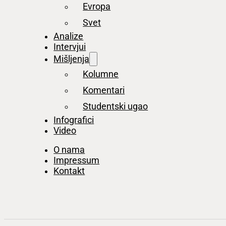
Evropa
Svet
Analize
Intervjui
Mišljenja
Kolumne
Komentari
Studentski ugao
Infografici
Video
O nama
Impressum
Kontakt