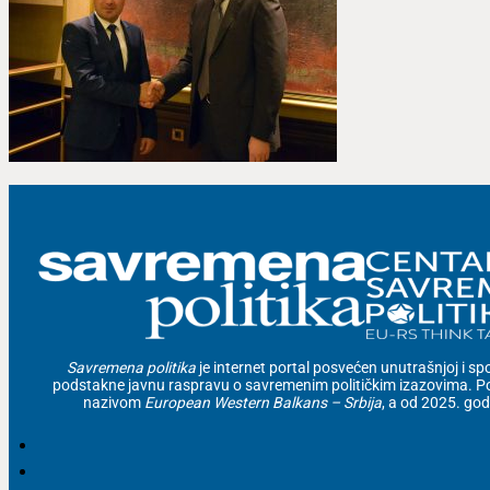
Savremena politika
je internet portal posvećen unutrašnjoj i spolj
podstakne javnu raspravu o savremenim političkim izazovima. Po
nazivom
European Western Balkans – Srbija
, a od 2025. go