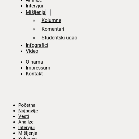
Intervjui
Mišljenja
Kolumne
Komentari
Studentski ugao
Infografici
Video
O nama
Impressum
Kontakt
Početna
Najnovije
Vesti
Analize
Intervjui
Mišljenja
Kolumne