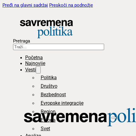
Pređi na glavni sadržaj
Preskoči na podnožje
Pretraga
Početna
Najnovije
Vesti
Politika
Društvo
Bezbednost
Evropske integracije
Region
Evropa
Svet
Analize