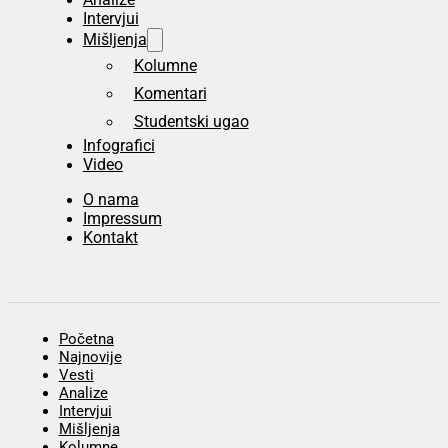
Intervjui
Mišljenja
Kolumne
Komentari
Studentski ugao
Infografici
Video
O nama
Impressum
Kontakt
Početna
Najnovije
Vesti
Analize
Intervjui
Mišljenja
Kolumne