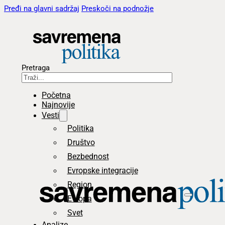
Pređi na glavni sadržaj
Preskoči na podnožje
Pretraga
Početna
Najnovije
Vesti
Politika
Društvo
Bezbednost
Evropske integracije
Region
Evropa
Svet
Analize