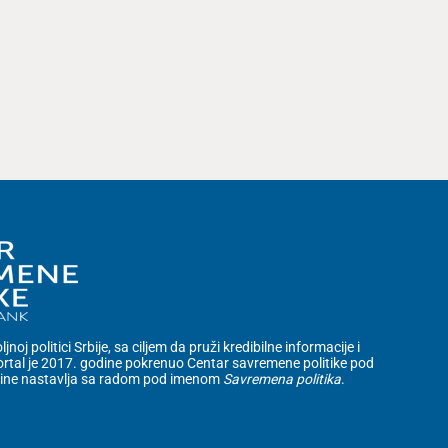
noj politici Srbije, sa ciljem da pruži kredibilne informacije i
rtal je 2017. godine pokrenuo Centar savremene politike pod
dine nastavlja sa radom pod imenom
Savremena politika
.