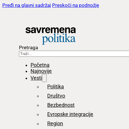
Pređi na glavni sadržaj
Preskoči na podnožje
Pretraga
Početna
Najnovije
Vesti
Politika
Društvo
Bezbednost
Evropske integracije
Region