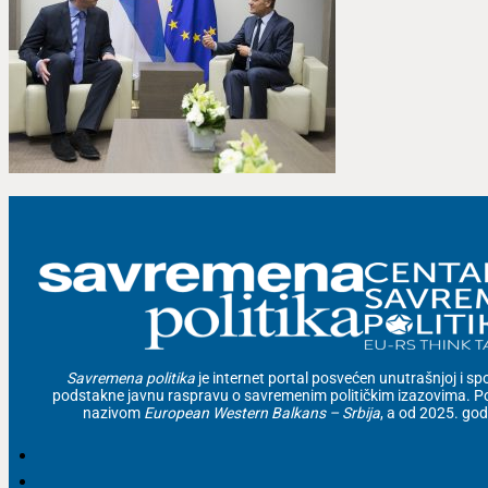
Savremena politika
je internet portal posvećen unutrašnjoj i spolj
podstakne javnu raspravu o savremenim političkim izazovima. Po
nazivom
European Western Balkans – Srbija
, a od 2025. go