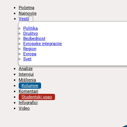
Početna
Najnovije
Vesti
Politika
Društvo
Bezbednost
Evropske integracije
Region
Evropa
Svet
Analize
Intervjui
Mišljenja
Kolumne
Komentari
Studentski ugao
Infografici
Video