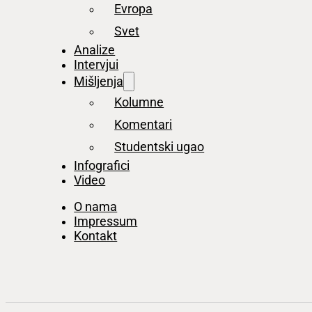
Evropa
Svet
Analize
Intervjui
Mišljenja
Kolumne
Komentari
Studentski ugao
Infografici
Video
O nama
Impressum
Kontakt