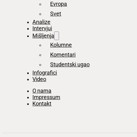
Evropa
Svet
Analize
Intervjui
Mišljenja
Kolumne
Komentari
Studentski ugao
Infografici
Video
O nama
Impressum
Kontakt