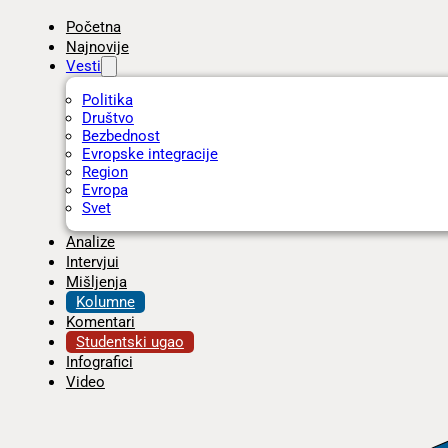
Početna
Najnovije
Vesti
Politika
Društvo
Bezbednost
Evropske integracije
Region
Evropa
Svet
Analize
Intervjui
Mišljenja
Kolumne
Komentari
Studentski ugao
Infografici
Video