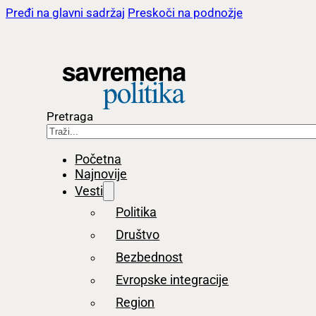
Pređi na glavni sadržaj
Preskoči na podnožje
Pretraga
Početna
Najnovije
Vesti
Politika
Društvo
Bezbednost
Evropske integracije
Region