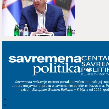
Savremena politika
je internet portal posvećen unutrašnjoj i spolj
podstakne javnu raspravu o savremenim političkim izazovima. Po
nazivom
European Western Balkans – Srbija
, a od 2025. go