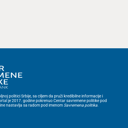
noj politici Srbije, sa ciljem da pruži kredibilne informacije i
rtal je 2017. godine pokrenuo Centar savremene politike pod
dine nastavlja sa radom pod imenom
Savremena politika
.